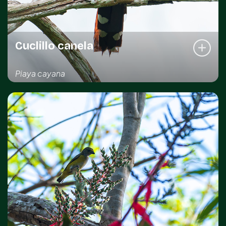
Común
Cuclillo canela
Piaya cayana
REGISTRO DE LA ESPECIE
Kinchil
Sahé
Sotuta
DISTRIBUCIÓN IMPORTANTE
Común