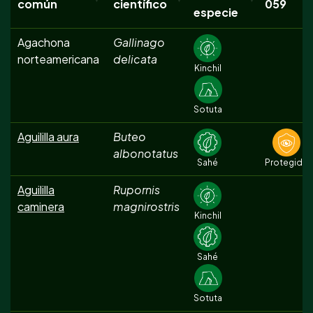
común
científico
059
especie
Agachona
Gallinago
norteamericana
delicata
Kinchil
Sotuta
Aguililla aura
Buteo
albonotatus
Sahé
Protegida
Aguililla
Rupornis
caminera
magnirostris
Kinchil
Sahé
Sotuta