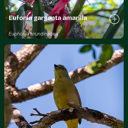
Eufonia garganta amarilla
Euphonia hirundinacea
REGISTRO DE LA ESPECIE
Sotuta