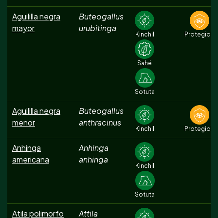
Aguililla negra
Buteogallus
mayor
urubitinga
Kinchil
Protegida
Sahé
Sotuta
Aguililla negra
Buteogallus
menor
anthracinus
Kinchil
Protegida
Anhinga
Anhinga
americana
anhinga
Kinchil
Sotuta
Atila polimorfo
Attila