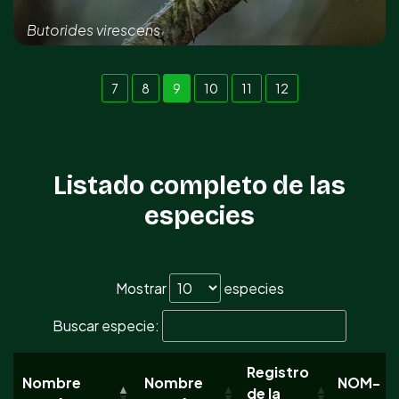
Butorides virescens
REGISTRO DE LA ESPECIE
7
8
9
10
11
12
Kinchil
Sotuta
DISTRIBUCIÓN IMPORTANTE
Listado completo de las
Común
especies
Mostrar
especies
Buscar especie:
Registro
Nombre
Nombre
NOM-
de la