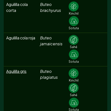
Aguililla cola
Buteo
corta
brachyurus
Kinchil
Sotuta
Aguililla cola roja
Buteo
jamaicensis
Sahé
Sotuta
Aguililla gris
Buteo
plagiatus
Kinchil
Sahé
Sotuta