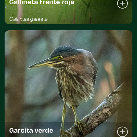
Gallineta frente roja
Gallinula galeata
REGISTRO DE LA ESPECIE
Kinchil
DISTRIBUCIÓN IMPORTANTE
Común
Garcita verde