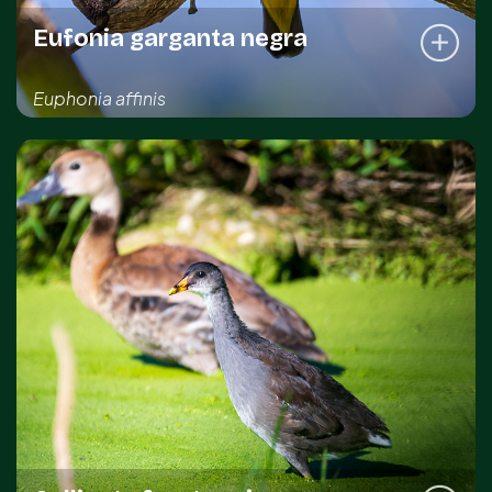
Eufonia garganta negra
Euphonia affinis
REGISTRO DE LA ESPECIE
Kinchil
Sahé
Sotuta
DISTRIBUCIÓN IMPORTANTE
Común