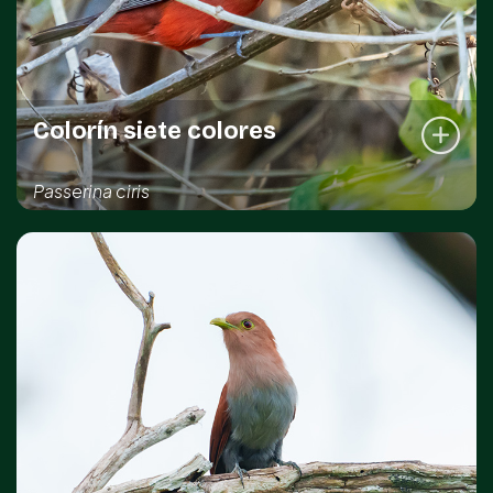
Colorín siete colores
Passerina ciris
REGISTRO DE LA ESPECIE
Kinchil
Sahé
Sotuta
NOM-059
Protegida
DISTRIBUCIÓN IMPORTANTE