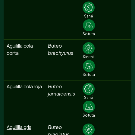
Sahé
Sotuta
Aguililla cola
Buteo
corta
brachyurus
Kinchil
Sotuta
Aguililla cola roja
Buteo
jamaicensis
Sahé
Sotuta
Aguililla gris
Buteo
plagiatus