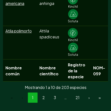
americana
anhinga
Kinchil
Sotuta
Atila polimorfo
Attila
spadiceus
Kinchil
Sotuta
Registro
Nombre
Nombre
NOM-
de la
común
científico
059
especie
Mostrando 1 a 10 de 203 especies
«
‹
1
2
3
…
21
›
»