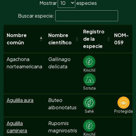
Mostrar
especies
Buscar especie:
Registro
Nombre
Nombre
NOM-
de la
común
científico
059
especie
Agachona
Gallinago
norteamericana
delicata
Kinchil
Sotuta
Aguililla aura
Buteo
albonotatus
Sahé
Protegida
Aguililla
Rupornis
caminera
magnirostris
Kinchil