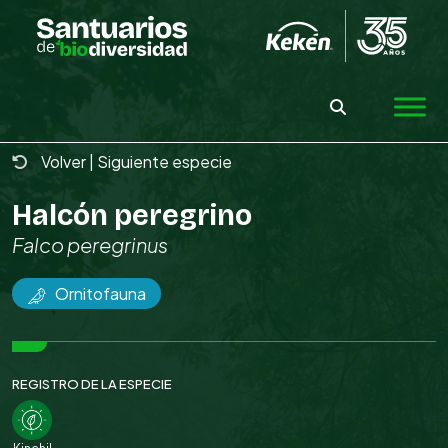
Skip
to
the
content
Volver
|
Siguiente especie
Halcón peregrino
Falco peregrinus
Ornitofauna
REGISTRO DE LA ESPECIE