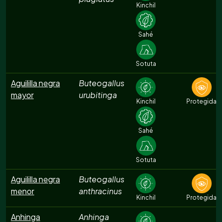
Kinchil
Sahé
Sotuta
Aguililla negra
Buteogallus
mayor
urubitinga
Kinchil
Protegida
Sahé
Sotuta
Aguililla negra
Buteogallus
menor
anthracinus
Kinchil
Protegida
Anhinga
Anhinga