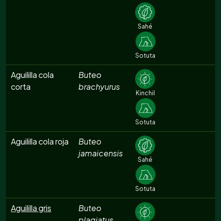
Sahé
Sotuta
Aguililla cola
Buteo
corta
brachyurus
Kinchil
Sotuta
Aguililla cola roja
Buteo
jamaicensis
Sahé
Sotuta
Aguililla gris
Buteo
plagiatus