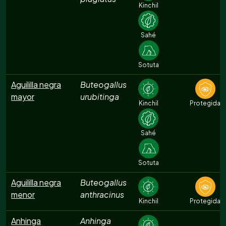
Kinchil
Sahé
Sotuta
Aguililla negra
Buteogallus
mayor
urubitinga
Kinchil
Protegida
Sahé
Sotuta
Aguililla negra
Buteogallus
menor
anthracinus
Kinchil
Protegida
Anhinga
Anhinga