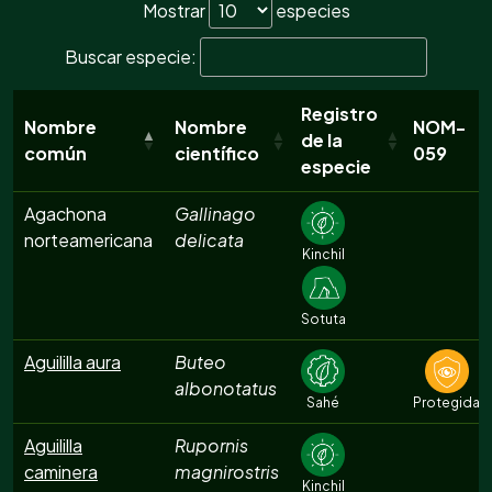
Mostrar
especies
Buscar especie:
Registro
Nombre
Nombre
NOM-
de la
común
científico
059
especie
Agachona
Gallinago
norteamericana
delicata
Kinchil
Sotuta
Aguililla aura
Buteo
albonotatus
Sahé
Protegida
Aguililla
Rupornis
caminera
magnirostris
Kinchil