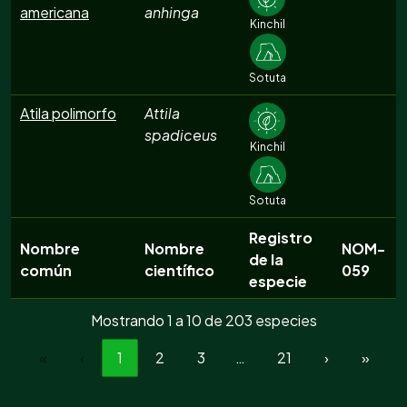
americana
anhinga
Kinchil
Sotuta
Atila polimorfo
Attila
spadiceus
Kinchil
Sotuta
Registro
Nombre
Nombre
NOM-
de la
común
científico
059
especie
Mostrando 1 a 10 de 203 especies
«
‹
1
2
3
…
21
›
»