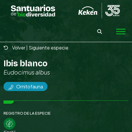
Skip
to
the
content
Volver
|
Siguiente especie
Ibis blanco
Eudocimus albus
Ornitofauna
REGISTRO DE LA ESPECIE