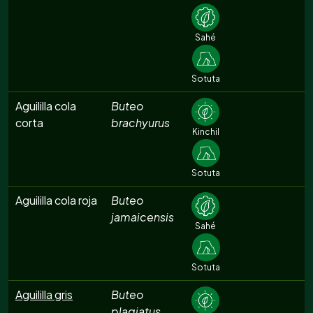
Sahé
Sotuta
Aguililla cola
Buteo
corta
brachyurus
Kinchil
Sotuta
Aguililla cola roja
Buteo
jamaicensis
Sahé
Sotuta
Aguililla gris
Buteo
plagiatus