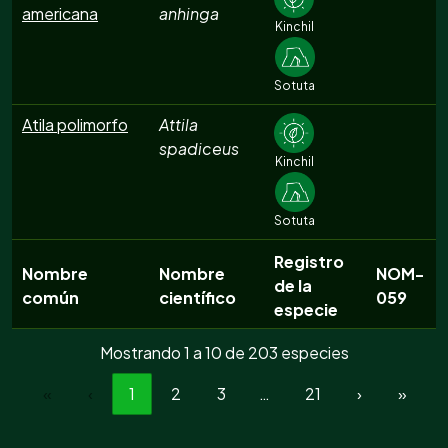
americana
anhinga
Kinchil
Sotuta
Atila polimorfo
Attila
spadiceus
Kinchil
Sotuta
Registro
Nombre
Nombre
NOM-
de la
común
científico
059
especie
Mostrando 1 a 10 de 203 especies
«
‹
1
2
3
…
21
›
»