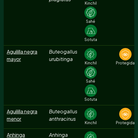
Kinchil
Sahé
Sotuta
Aguililla negra
Buteogallus
mayor
urubitinga
Kinchil
Protegida
Sahé
Sotuta
Aguililla negra
Buteogallus
menor
anthracinus
Kinchil
Protegida
Anhinga
Anhinga