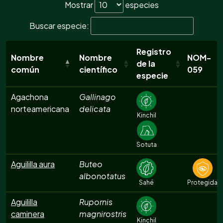
Mostrar
especies
Buscar especie:
Registro
Nombre
Nombre
NOM-
de la
común
científico
059
especie
Agachona
Gallinago
norteamericana
delicata
Kinchil
Sotuta
Aguililla aura
Buteo
albonotatus
Sahé
Protegida
Aguililla
Rupornis
caminera
magnirostris
Kinchil