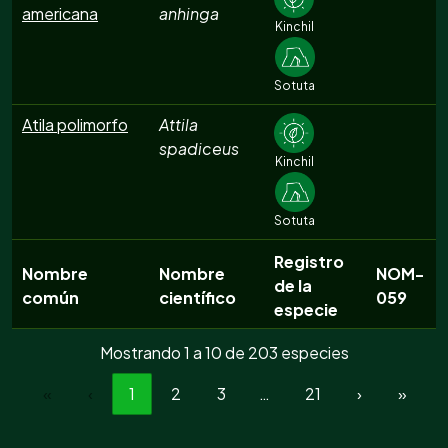
americana
anhinga
Kinchil
Sotuta
Atila polimorfo
Attila
spadiceus
Kinchil
Sotuta
Registro
Nombre
Nombre
NOM-
de la
común
científico
059
especie
Mostrando 1 a 10 de 203 especies
«
‹
1
2
3
…
21
›
»