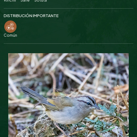
Kinchil
Sahé
Sotuta
DISTRIBUCIÓN IMPORTANTE
Común