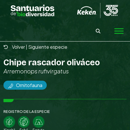
Skip
to
the
content
Volver
|
Siguiente especie
Chipe rascador oliváceo
Arremonops rufivirgatus
Ornitofauna
REGISTRO DE LA ESPECIE