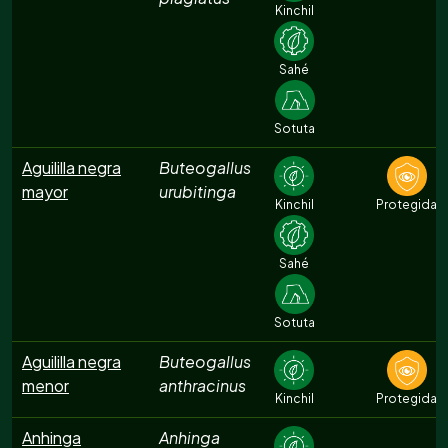
Kinchil
Sahé
Sotuta
Aguililla negra
Buteogallus
mayor
urubitinga
Kinchil
Protegida
Sahé
Sotuta
Aguililla negra
Buteogallus
menor
anthracinus
Kinchil
Protegida
Anhinga
Anhinga