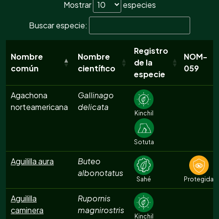
Mostrar
especies
Buscar especie:
Registro
Nombre
Nombre
NOM-
de la
común
científico
059
especie
Agachona
Gallinago
norteamericana
delicata
Kinchil
Sotuta
Aguililla aura
Buteo
albonotatus
Sahé
Protegida
Aguililla
Rupornis
caminera
magnirostris
Kinchil