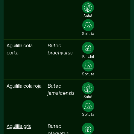
Sahé
Sotuta
Aguililla cola
Buteo
corta
brachyurus
Kinchil
Sotuta
Aguililla cola roja
Buteo
jamaicensis
Sahé
Sotuta
Aguililla gris
Buteo
plagiatus