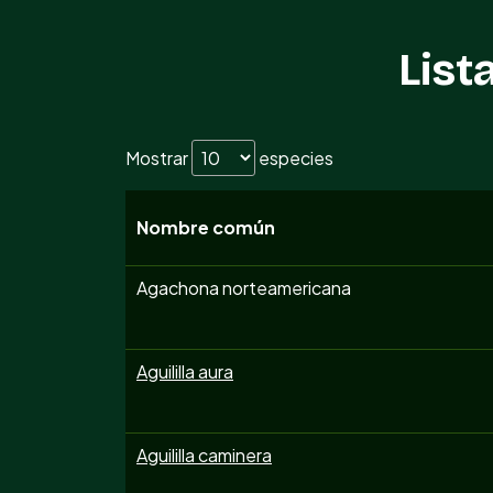
List
Mostrar
especies
Nombre común
Agachona norteamericana
Aguililla aura
Aguililla caminera