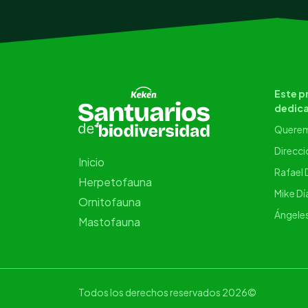
Este p
dedica
Querem
Direcci
Inicio
Rafael 
Herpetofauna
Mike Dí
Ornitofauna
Ángeles
Mastofauna
Todos los derechos reservados 2026©