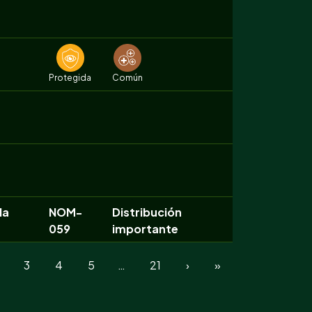
Protegida
Común
la
NOM-
Distribución
059
importante
3
4
5
…
21
›
»