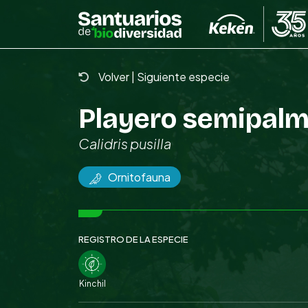
Skip
to
the
content
Volver
|
Siguiente especie
Playero semipal
Calidris pusilla
Ornitofauna
REGISTRO DE LA ESPECIE
Kinchil