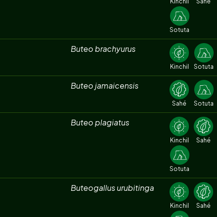
Kinchil
Sahé
Sotuta
Buteo brachyurus
Kinchil
Sotuta
Buteo jamaicensis
Sahé
Sotuta
Buteo plagiatus
Kinchil
Sahé
Sotuta
Buteogallus urubitinga
Kinchil
Sahé