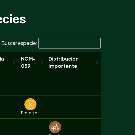
ecies
Buscar especie:
la
NOM-
Distribución
059
importante
Protegida