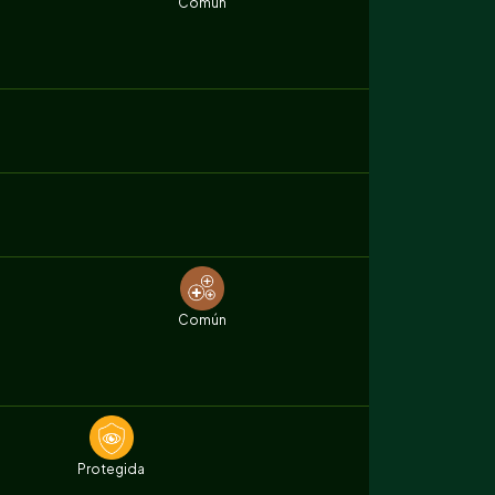
Común
Común
Protegida