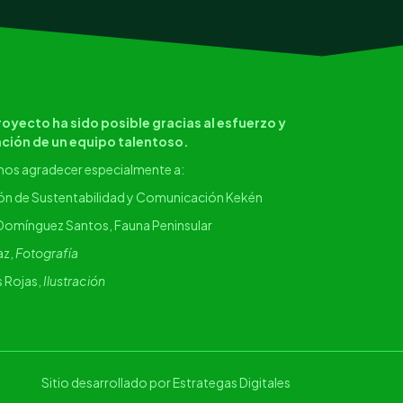
royecto ha sido posible gracias al esfuerzo y
ción de un equipo talentoso.
os agradecer especialmente a:
ón de Sustentabilidad y Comunicación Kekén
Domínguez Santos, Fauna Peninsular
az,
Fotografía
 Rojas,
Ilustración
Sitio desarrollado por Estrategas Digitales