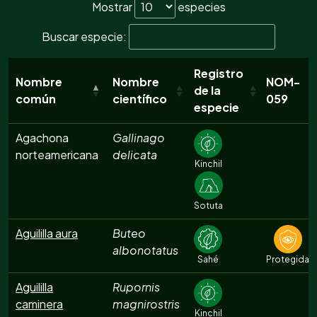
Mostrar
especies
Buscar especie:
Registro
Nombre
Nombre
NOM-
de la
común
científico
059
especie
Agachona
Gallinago
norteamericana
delicata
Kinchil
Sotuta
Aguililla aura
Buteo
albonotatus
Sahé
Protegida
Aguililla
Rupornis
caminera
magnirostris
Kinchil