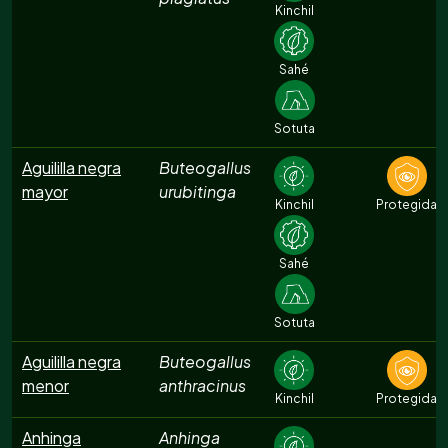
Kinchil
Sahé
Sotuta
Aguililla negra
Buteogallus
mayor
urubitinga
Kinchil
Protegida
Sahé
Sotuta
Aguililla negra
Buteogallus
menor
anthracinus
Kinchil
Protegida
Anhinga
Anhinga