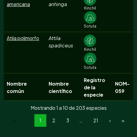
americana
anhinga
Kinchil
Sotuta
Atila polimorfo
Attila
spadiceus
Kinchil
Sotuta
Registro
Nombre
Nombre
NOM-
de la
común
científico
059
especie
Mostrando 1 a 10 de 203 especies
«
‹
1
2
3
…
21
›
»