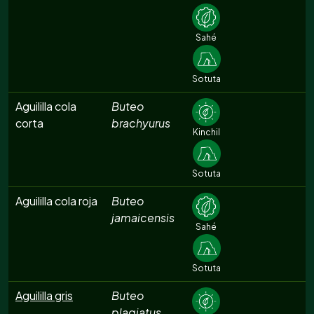
Sahé
Sotuta
Aguililla cola
Buteo
corta
brachyurus
Kinchil
Sotuta
Aguililla cola roja
Buteo
jamaicensis
Sahé
Sotuta
Aguililla gris
Buteo
plagiatus