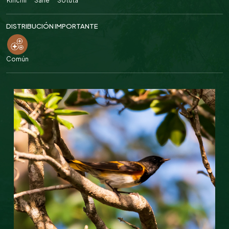
Kinchil
Sahé
Sotuta
DISTRIBUCIÓN IMPORTANTE
Común