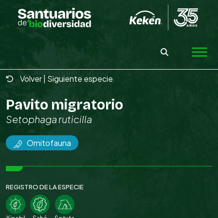
Skip
to
the
content
Volver
|
Siguiente especie
Pavito migratorio
Setophaga ruticilla
Ornitofauna
REGISTRO DE LA ESPECIE