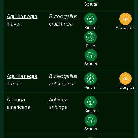
Sotuta
Aguililla negra
Buteogallus
mayor
urubitinga
Kinchil
Protegida
Sahé
Sotuta
Aguililla negra
Buteogallus
menor
anthracinus
Kinchil
Protegida
Anhinga
Anhinga
americana
anhinga
Kinchil
Sotuta