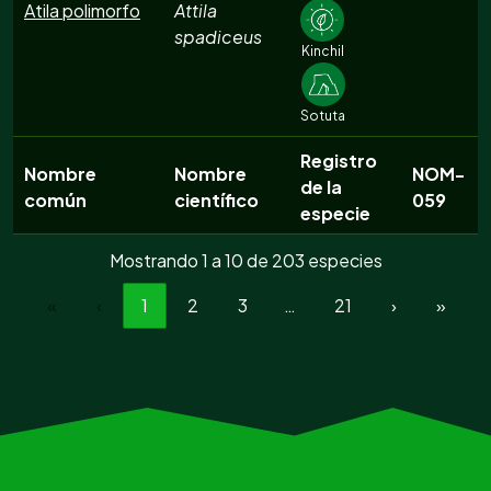
Atila polimorfo
Attila
spadiceus
Kinchil
Sotuta
Registro
Nombre
Nombre
NOM-
de la
común
científico
059
especie
Mostrando 1 a 10 de 203 especies
«
‹
1
2
3
…
21
›
»