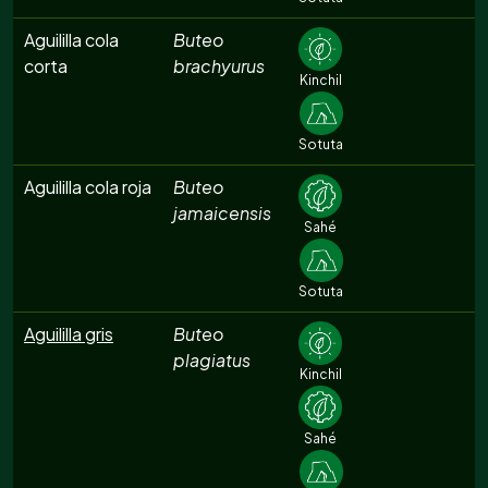
Aguililla cola
Buteo
corta
brachyurus
Kinchil
Sotuta
Aguililla cola roja
Buteo
jamaicensis
Sahé
Sotuta
Aguililla gris
Buteo
plagiatus
Kinchil
Sahé