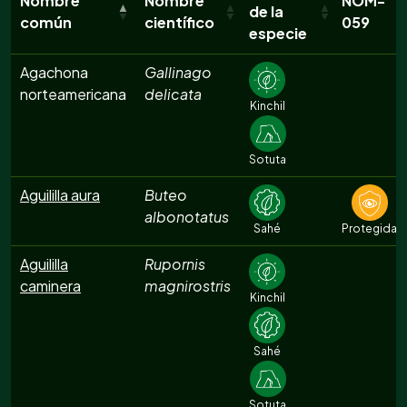
Nombre
Nombre
NOM-
de la
común
científico
059
especie
Agachona
Gallinago
norteamericana
delicata
Kinchil
Sotuta
Aguililla aura
Buteo
albonotatus
Sahé
Protegida
Aguililla
Rupornis
caminera
magnirostris
Kinchil
Sahé
Sotuta