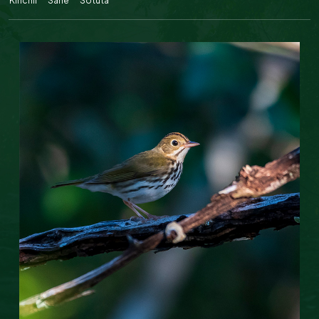
Kinchil
Sahé
Sotuta