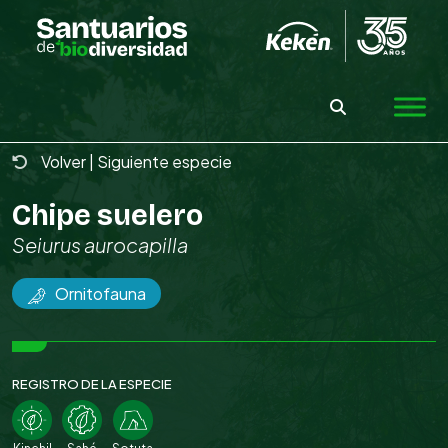
Skip
to
the
content
Volver
|
Siguiente especie
Chipe suelero
Seiurus aurocapilla
Ornitofauna
REGISTRO DE LA ESPECIE