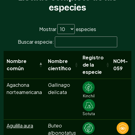
especies
Mostrar
especies
Buscar especie:
Registro
Nombre
Nombre
NOM-
de la
común
científico
059
especie
Agachona
Gallinago
norteamericana
delicata
Kinchil
Sotuta
Aguililla aura
Buteo
albonotatus