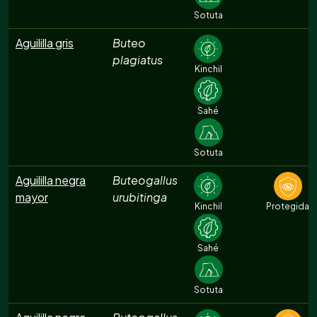
Sotuta
Aguililla gris
Buteo
plagiatus
Kinchil
Sahé
Sotuta
Aguililla negra
Buteogallus
mayor
urubitinga
Kinchil
Protegida
Sahé
Sotuta