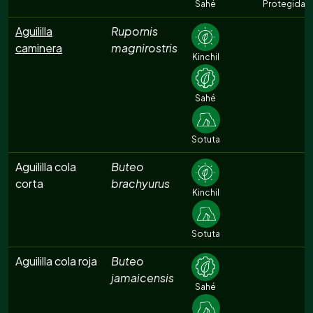
Sahé
Protegida
Aguililla
Rupornis
caminera
magnirostris
Kinchil
Sahé
Sotuta
Aguililla cola
Buteo
corta
brachyurus
Kinchil
Sotuta
Aguililla cola roja
Buteo
jamaicensis
Sahé