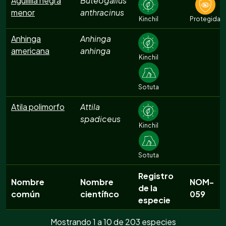
Aguililla negra
Buteogallus
menor
anthracinus
Kinchil
Protegida
Anhinga
Anhinga
americana
anhinga
Kinchil
Sotuta
Atila polimorfo
Attila
spadiceus
Kinchil
Sotuta
Registro
Nombre
Nombre
NOM-
de la
común
científico
059
especie
Mostrando 1 a 10 de 203 especies