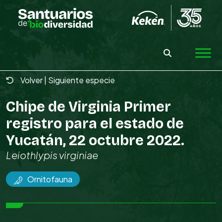
Skip
to
the
content
Volver
|
Siguiente especie
Chipe de Virginia Primer
registro para el estado de
Yucatán, 22 octubre 2022.
Leiothlypis virginiae
Ornitofauna