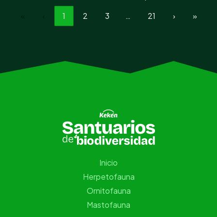
«
‹
1
2
3
…
21
›
»
Inicio
Herpetofauna
Ornitofauna
Mastofauna