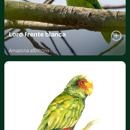
Loro frente blanca
Amazona albifrons
REGISTRO DE LA ESPECIE
Sahé
Sotuta
NOM-059
Protegida