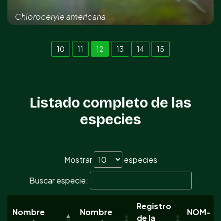
Chloroceryle americana
REGISTRO DE LA ESPECIE
10
11
12
13
14
15
Kinchil
Listado completo de las
especies
Mostrar
especies
Buscar especie:
Registro
Nombre
Nombre
NOM-
de la