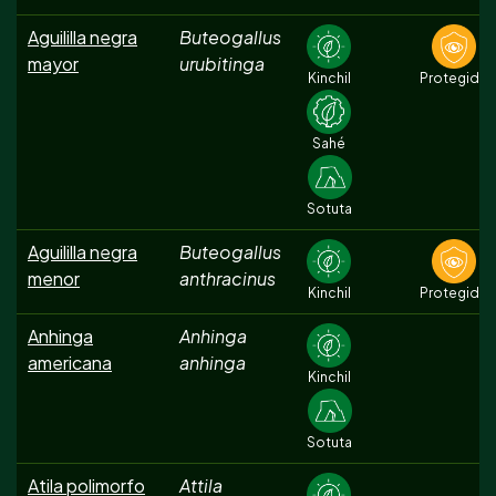
Aguililla negra
Buteogallus
mayor
urubitinga
Kinchil
Protegida
Sahé
Sotuta
Aguililla negra
Buteogallus
menor
anthracinus
Kinchil
Protegida
Anhinga
Anhinga
americana
anhinga
Kinchil
Sotuta
Atila polimorfo
Attila