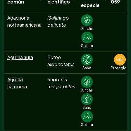
común
científico
059
especie
Agachona
Gallinago
norteamericana
delicata
Kinchil
Sotuta
Aguililla aura
Buteo
albonotatus
Sahé
Protegida
Aguililla
Rupornis
caminera
magnirostris
Kinchil
Sahé
Sotuta