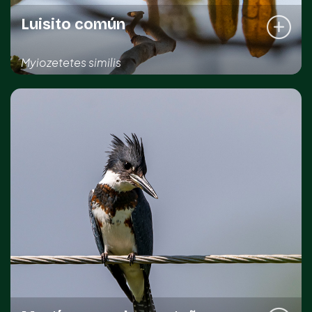
Luisito común
Myiozetetes similis
REGISTRO DE LA ESPECIE
Kinchil
Sahé
Sotuta
DISTRIBUCIÓN IMPORTANTE
Común