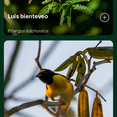
Luis bienteveo
Pitangus sulphuratus
REGISTRO DE LA ESPECIE
Kinchil
Sahé
Sotuta
DISTRIBUCIÓN IMPORTANTE
Común