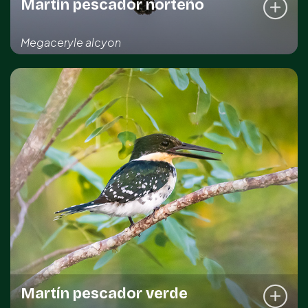
Martín pescador norteño
Megaceryle alcyon
REGISTRO DE LA ESPECIE
Kinchil
Sotuta
DISTRIBUCIÓN IMPORTANTE
Común
Martín pescador verde