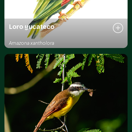
Loro yucateco
Amazona xantholora
REGISTRO DE LA ESPECIE
Kinchil
NOM-059
Amenazada
DISTRIBUCIÓN IMPORTANTE
Endémica