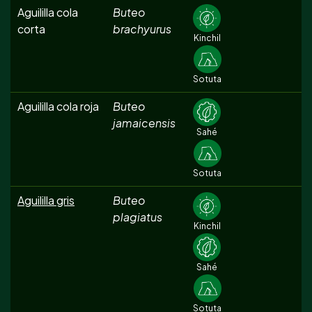
Aguililla cola
Buteo
corta
brachyurus
Kinchil
Sotuta
Aguililla cola roja
Buteo
jamaicensis
Sahé
Sotuta
Aguililla gris
Buteo
plagiatus
Kinchil
Sahé
Sotuta