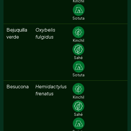
Kinchil
Sotuta
Bejuquilla
Oxybelis
verde
fulgidus
Kinchil
Sahé
Sotuta
Besucona
Hemidactylus
frenatus
Kinchil
Sahé