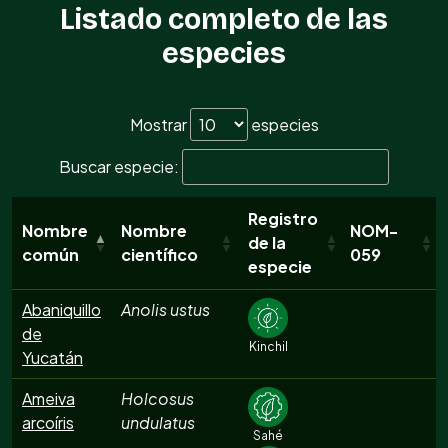
Listado completo de las
especies
Mostrar
especies
Buscar especie:
Registro
Nombre
Nombre
NOM-
de la
común
científico
059
especie
Abaniquillo
Anolis ustus
de
Kinchil
Yucatán
Ameiva
Holcosus
arcoíris
undulatus
Sahé