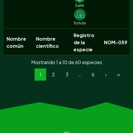
Sahé
Sotuta
Registro
Nombre
Nombre
de la
NOM-059
común
científico
especie
Mostrando 1 a 10 de 60 especies
«
‹
1
2
3
…
6
›
»