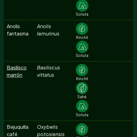
Sotuta
Anolis
Anolis
fantasma
lemurinus
Kinchil
Sotuta
Basilisco
Basiliscus
marrón
vittatus
Kinchil
Sahé
Sotuta
Bejuquilla
Oxybelis
café
potosiensis