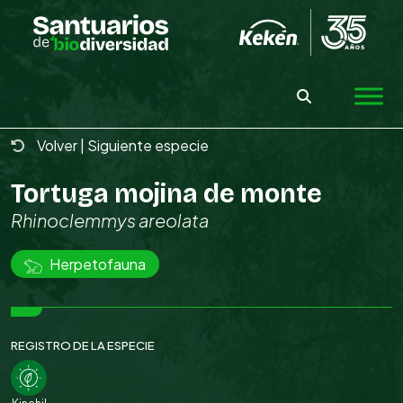
Skip
to
the
content
Volver
|
Siguiente especie
Tortuga mojina de monte
Rhinoclemmys areolata
Herpetofauna
REGISTRO DE LA ESPECIE