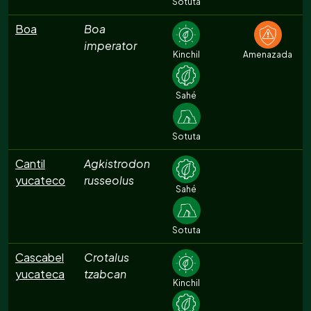
Sotuta
Boa
Boa
imperator
Kinchil
Amenazada
Sahé
Sotuta
Cantil
Agkistrodon
yucateco
russeolus
Sahé
Sotuta
Cascabel
Crotalus
yucateca
tzabcan
Kinchil