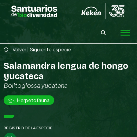
Skip
to
the
content
Volver
|
Siguiente especie
Salamandra lengua de hongo
yucateca
Bolitoglossa yucatana
Herpetofauna
REGISTRO DE LA ESPECIE