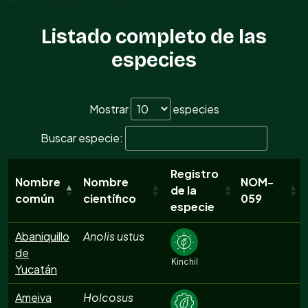
Listado completo de las
especies
Mostrar
especies
Buscar especie:
Registro
Nombre
Nombre
NOM-
de la
común
científico
059
especie
Abaniquillo
Anolis ustus
de
Kinchil
Yucatán
Ameiva
Holcosus