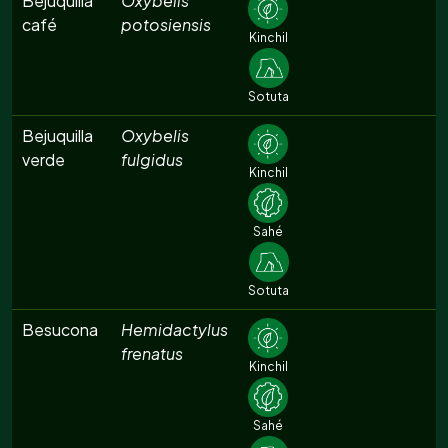
Bejuquilla
Oxybelis
café
potosiensis
Kinchil
Sotuta
Bejuquilla
Oxybelis
verde
fulgidus
Kinchil
Sahé
Sotuta
Besucona
Hemidactylus
frenatus
Kinchil
Sahé