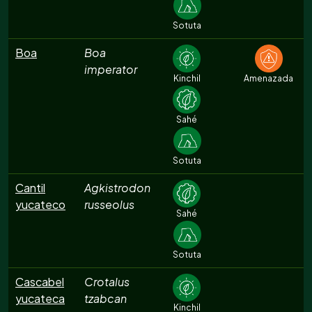
Sotuta
Boa
Boa
imperator
Kinchil
Amenazada
Sahé
Sotuta
Cantil
Agkistrodon
yucateco
russeolus
Sahé
Sotuta
Cascabel
Crotalus
yucateca
tzabcan
Kinchil