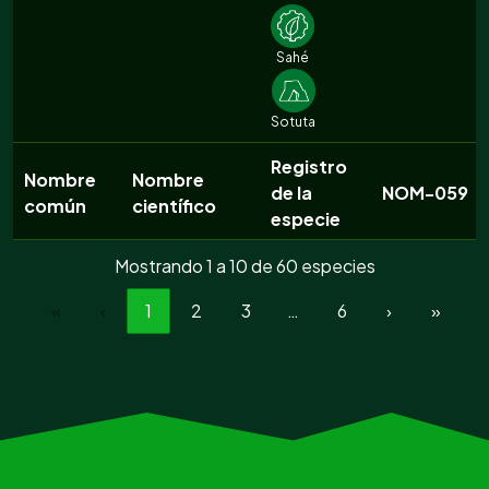
Sahé
Sotuta
Registro
Nombre
Nombre
de la
NOM-059
común
científico
especie
Mostrando 1 a 10 de 60 especies
«
‹
1
2
3
…
6
›
»