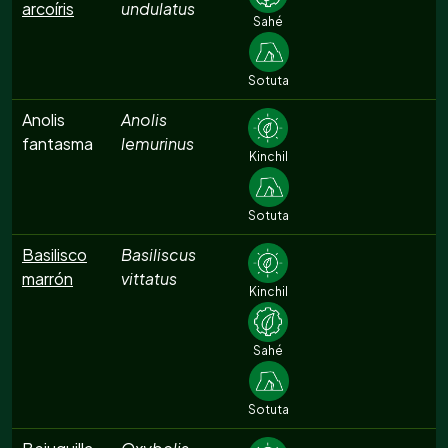
arcoíris
undulatus
Sahé
Sotuta
Anolis
Anolis
fantasma
lemurinus
Kinchil
Sotuta
Basilisco
Basiliscus
marrón
vittatus
Kinchil
Sahé
Sotuta