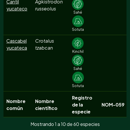
Cantil
Agkistrodon
yucateco
russeolus
Sahé
Sotuta
Cascabel
Crotalus
yucateca
tzabcan
Kinchil
Sahé
Sotuta
Registro
Nombre
Nombre
de la
NOM-059
común
científico
especie
Mostrando 1 a 10 de 60 especies