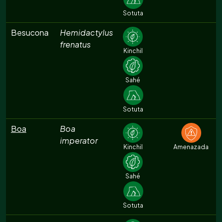
Sotuta
Besucona
Hemidactylus
frenatus
Kinchil
Sahé
Sotuta
Boa
Boa
imperator
Kinchil
Amenazada
Sahé
Sotuta