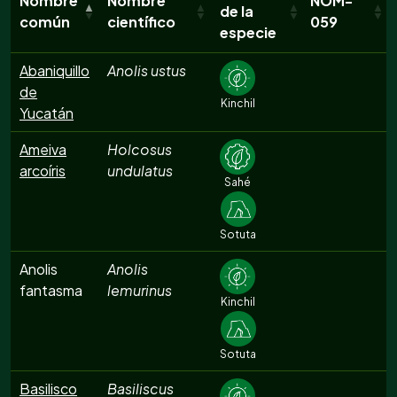
Nombre
Nombre
NOM-
de la
común
científico
059
especie
Abaniquillo
Anolis ustus
de
Kinchil
Yucatán
Ameiva
Holcosus
arcoíris
undulatus
Sahé
Sotuta
Anolis
Anolis
fantasma
lemurinus
Kinchil
Sotuta
Basilisco
Basiliscus