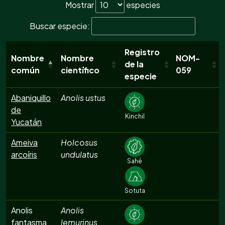
Mostrar
especies
Buscar especie:
Registro
Nombre
Nombre
NOM-
de la
común
científico
059
especie
Abaniquillo
Anolis ustus
de
Kinchil
Yucatán
Ameiva
Holcosus
arcoíris
undulatus
Sahé
Sotuta
Anolis
Anolis
fantasma
lemurinus