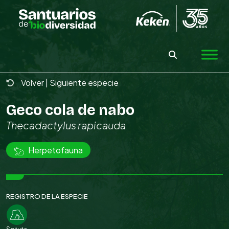
Skip
to
the
content
Volver
|
Siguiente especie
Geco cola de nabo
Thecadactylus rapicauda
Herpetofauna
REGISTRO DE LA ESPECIE