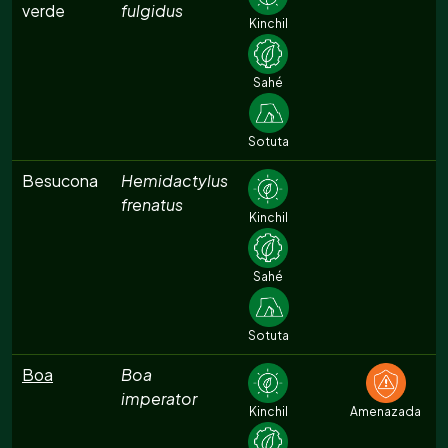
verde
fulgidus
Kinchil
Sahé
Sotuta
Besucona
Hemidactylus
frenatus
Kinchil
Sahé
Sotuta
Boa
Boa
imperator
Kinchil
Amenazada