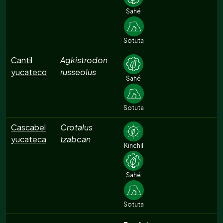
Sahé
Sotuta
Cantil
Agkistrodon
yucateco
russeolus
Sahé
Sotuta
Cascabel
Crotalus
yucateca
tzabcan
Kinchil
Sahé
Sotuta