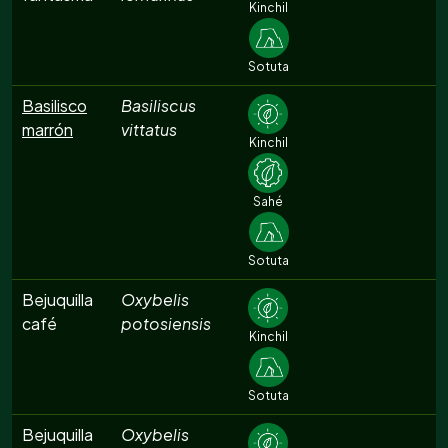
Kinchil
Sotuta
Basilisco
Basiliscus
marrón
vittatus
Kinchil
Sahé
Sotuta
Bejuquilla
Oxybelis
café
potosiensis
Kinchil
Sotuta
Bejuquilla
Oxybelis