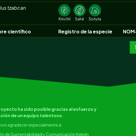
lus tzabcan
Kinchil
Sahé
Sotuta
e científico
Registro de la especie
NOM
«
‹
royecto ha sido posible gracias al esfuerzo y
ción de un equipo talentoso.
os agradecer especialmente a:
ón de Sustentabilidad y Comunicación Kekén