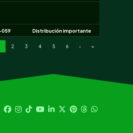
-059
Distribución importante
1
2
3
4
5
6
›
»