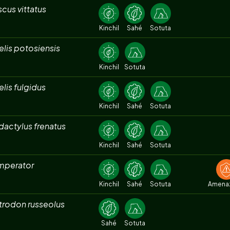
scus vittatus
Kinchil
Sahé
Sotuta
lis potosiensis
Kinchil
Sotuta
lis fulgidus
Kinchil
Sahé
Sotuta
actylus frenatus
Kinchil
Sahé
Sotuta
mperator
Kinchil
Sahé
Sotuta
Amena
trodon russeolus
Sahé
Sotuta