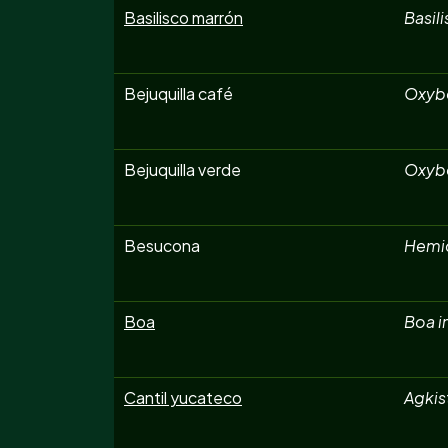
Basilisco marrón
Basili
Bejuquilla café
Oxybe
Bejuquilla verde
Oxybe
Besucona
Hemid
Boa
Boa i
Cantil yucateco
Agkis