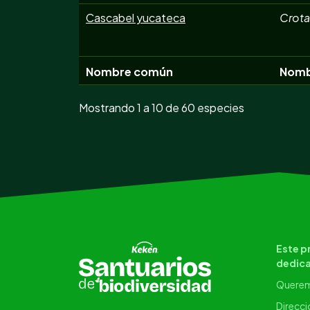
Cascabel yucateca
Crota
Nombre común
Nombr
Mostrando 1 a 10 de 60 especies
Este p
dedica
Querem
Direcci