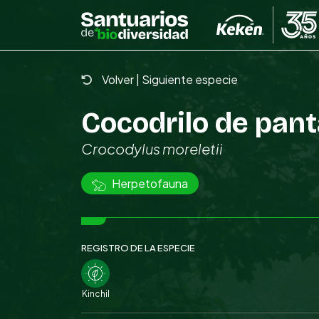
Skip
to
the
content
Volver
|
Siguiente especie
Cocodrilo de pan
Crocodylus moreletii
Herpetofauna
REGISTRO DE LA ESPECIE
Kinchil