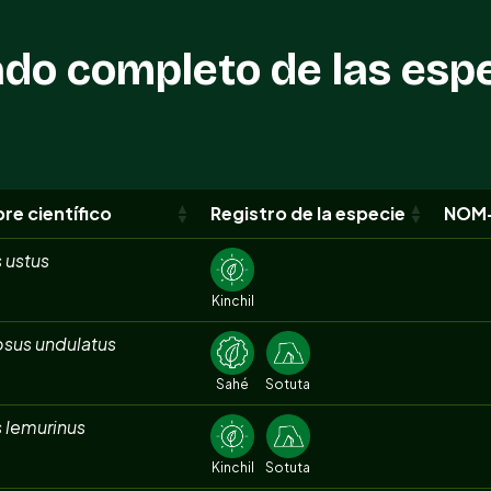
ado completo de las esp
e científico
Registro de la especie
NOM
s ustus
Kinchil
sus undulatus
Sahé
Sotuta
s lemurinus
Kinchil
Sotuta