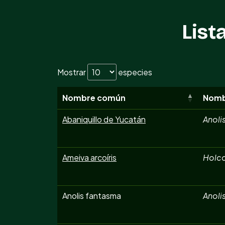
List
Mostrar
especies
Nombre común
Nombr
Abaniquillo de Yucatán
Anoli
Ameiva arcoíris
Holco
Anolis fantasma
Anoli