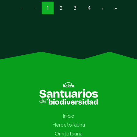
«
‹
1
2
3
4
›
»
Inicio
Herpetofauna
Ornitofauna