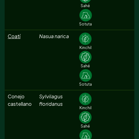
Sahé
Sotuta
Coatí
Nasua narica
Kinchil
Sahé
Sotuta
Conejo
Sylvilagus
castellano
floridanus
Kinchil
Sahé