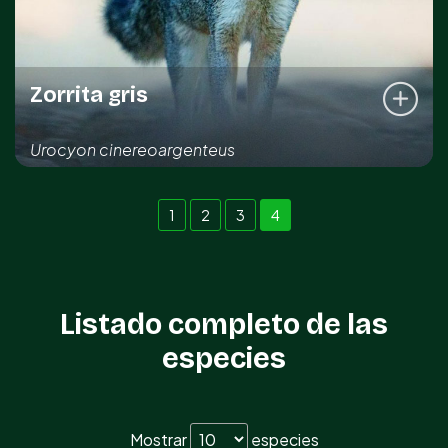
Zorrita gris
Urocyon cinereoargenteus
REGISTRO DE LA ESPECIE
1
2
3
4
Kinchil
Sahé
Sotuta
Listado completo de las
especies
Mostrar
especies