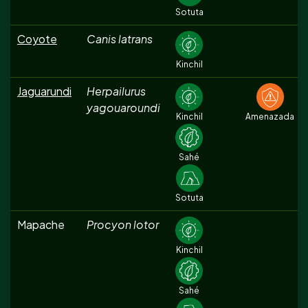
Sotuta
Coyote
Canis latrans
Kinchil
Jaguarundi
Herpailurus
yagouaroundi
Kinchil
Amenazada
Sahé
Sotuta
Mapache
Procyon lotor
Kinchil
Sahé