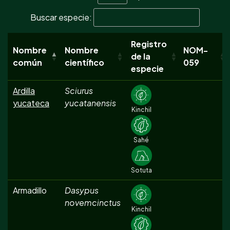
Buscar especie:
Registro
Nombre
Nombre
NOM-
de la
común
científico
059
especie
Ardilla
Sciurus
yucateca
yucatanensis
Kinchil
Sahé
Sotuta
Armadillo
Dasypus
novemcinctus
Kinchil