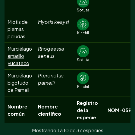
Sotuta
Miotis de
Myotis keaysi
piernas
Kinchil
peludas
Murciélago
Rhogeessa
amarillo
aeneus
Sotuta
yucateco
Murciélago
Pteronotus
bigotudo
parnelli
Kinchil
de Parnell
Registro
Nombre
Nombre
de la
NOM-059
común
científico
especie
Mostrando 1 a 10 de 37 especies