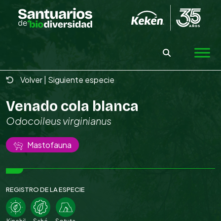
Skip
to
the
content
Volver
|
Siguiente especie
Venado cola blanca
Odocoileus virginianus
Mastofauna
REGISTRO DE LA ESPECIE