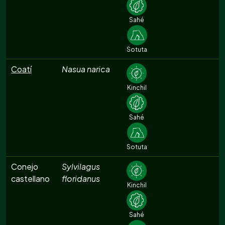
Sahé
Sotuta
Coatí
Nasua narica
Kinchil
Sahé
Sotuta
Conejo
Sylvilagus
castellano
floridanus
Kinchil
Sahé