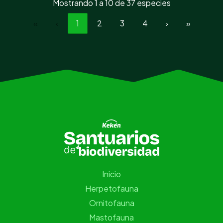
Mostrando 1 a 10 de 37 especies
«
‹
1
2
3
4
›
»
Inicio
Herpetofauna
Ornitofauna
Mastofauna