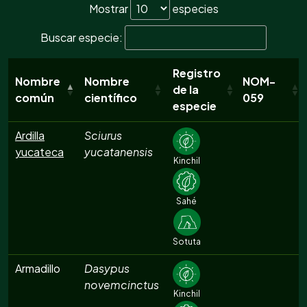
Mostrar
especies
Buscar especie:
Registro
Nombre
Nombre
NOM-
de la
común
científico
059
especie
Ardilla
Sciurus
yucateca
yucatanensis
Kinchil
Sahé
Sotuta
Armadillo
Dasypus
novemcinctus
Kinchil