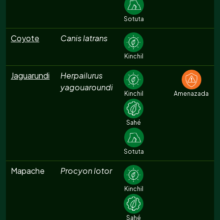
Sotuta
Coyote
Canis latrans
Kinchil
Jaguarundi
Herpailurus
yagouaroundi
Kinchil
Amenazada
Sahé
Sotuta
Mapache
Procyon lotor
Kinchil
Sahé