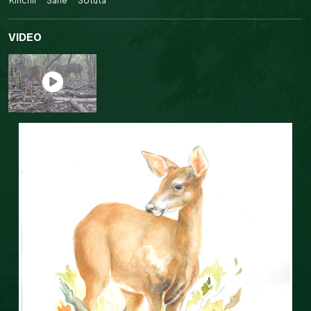
Kinchil
Sahé
Sotuta
VIDEO