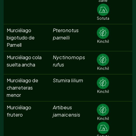
Sahé
Sotuta
Murciélago
Pteronotus
bigotudo de
parnelli
Kinchil
Parnell
Murciélago cola
Nyctinomops
suelta ancha
rufus
Kinchil
Murciélago de
Sturnira lilium
charreteras
Kinchil
menor
Murciélago
Artibeus
frutero
jamaicensis
Kinchil