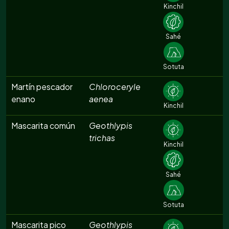
Kinchil
Sahé
Sotuta
Martín pescador
Chloroceryle
enano
aenea
Kinchil
Mascarita común
Geothlypis
trichas
Kinchil
Sahé
Sotuta
Mascarita pico
Geothlypis