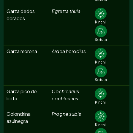
Garza dedos
Egretta thula
dorados
Kinchil
Sotuta
Garza morena
Ardea herodias
Kinchil
Sotuta
Garza pico de
Cochlearius
bota
cochlearius
Kinchil
Golondrina
Progne subis
azulnegra
Kinchil