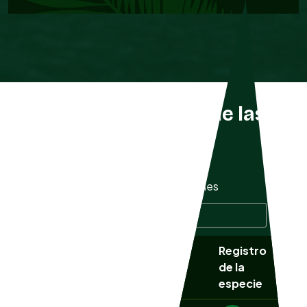
Listado completo de las
especies
Mostrar
especies
Buscar especie:
Registro
Nombre
NOM
Nombre común
de la
científico
059
especie