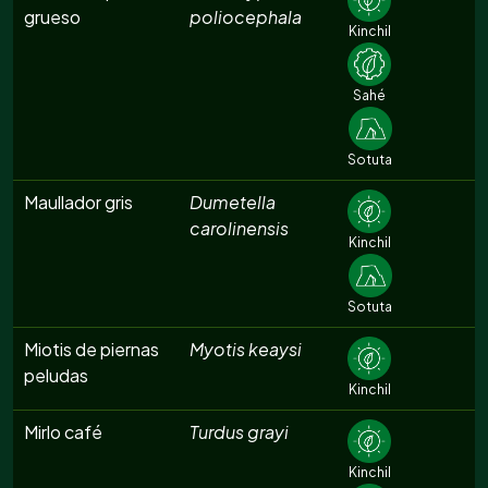
grueso
poliocephala
Kinchil
Sahé
Sotuta
Maullador gris
Dumetella
carolinensis
Kinchil
Sotuta
Miotis de piernas
Myotis keaysi
peludas
Kinchil
Mirlo café
Turdus grayi
Kinchil