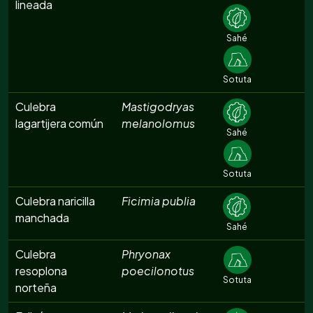
lineada
Sahé
Sotuta
Culebra
Mastigodryas
lagartijera común
melanolomus
Sahé
Sotuta
Culebra naricilla
Ficimia publia
manchada
Sahé
Culebra
Phryonax
resoplona
poecilonotus
Sotuta
norteña