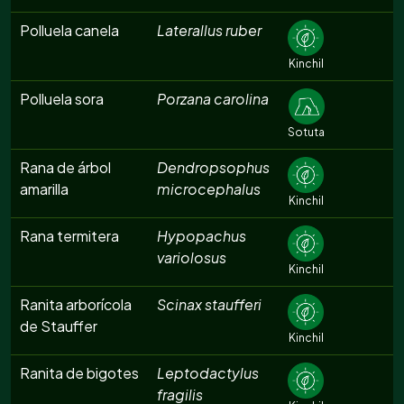
Polluela canela
Laterallus ruber
Kinchil
Polluela sora
Porzana carolina
Sotuta
Rana de árbol
Dendropsophus
amarilla
microcephalus
Kinchil
Rana termitera
Hypopachus
variolosus
Kinchil
Ranita arborícola
Scinax staufferi
de Stauffer
Kinchil
Ranita de bigotes
Leptodactylus
fragilis