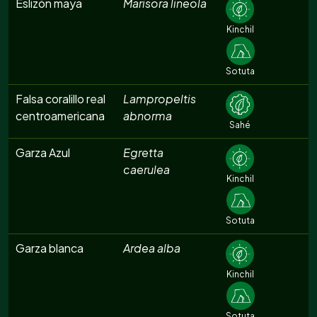
Eslizón maya
Marisora lineola
Kinchil
Sotuta
Falsa coralillo real
Lampropeltis
centroamericana
abnorma
Sahé
Garza Azul
Egretta
caerulea
Kinchil
Sotuta
Garza blanca
Ardea alba
Kinchil
Sotuta