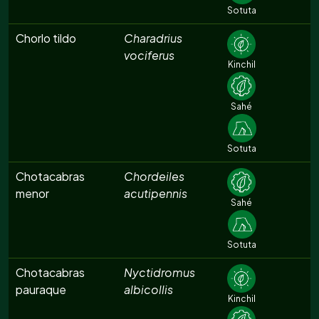
Sotuta
Chorlo tildo
Charadrius
vociferus
Kinchil
Sahé
Sotuta
Chotacabras
Chordeiles
menor
acutipennis
Sahé
Sotuta
Chotacabras
Nyctidromus
pauraque
albicollis
Kinchil