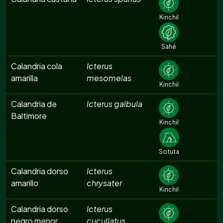
Kinchil
Sahé
Calandria cola
Icterus
amarilla
mesomelas
Kinchil
Calandria de
Icterus galbula
Baltimore
Kinchil
Sotuta
Calandria dorso
Icterus
amarillo
chrysater
Kinchil
Calandria dorso
Icterus
negro menor
cucullatus