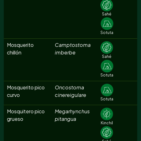
Sahé
Sotuta
Mosquerito
Camptostoma
chillón
imberbe
Sahé
Sotuta
Mosquerito pico
Oncostoma
curvo
cinereigulare
Sotuta
Mosquitero pico
Megarhynchus
grueso
pitangua
Kinchil