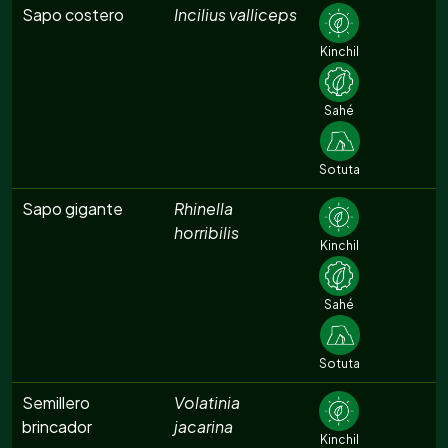
Sapo costero
Incilius valliceps
Kinchil
Sahé
Sotuta
Sapo gigante
Rhinella
horribilis
Kinchil
Sahé
Sotuta
Semillero
Volatinia
brincador
jacarina
Kinchil