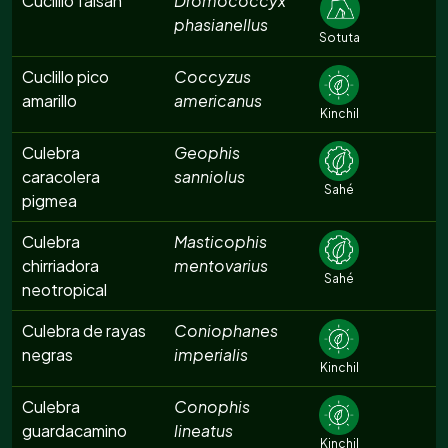
Cuclillo faisán
Dromococcyx
phasianellus
Sotuta
Cuclillo pico
Coccyzus
amarillo
americanus
Kinchil
Culebra
Geophis
caracolera
sanniolus
Sahé
pigmea
Culebra
Masticophis
chirriadora
mentovarius
Sahé
neotropical
Culebra de rayas
Coniophanes
negras
imperialis
Kinchil
Culebra
Conophis
guardacamino
lineatus
Kinchil