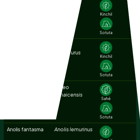
Agachona
Gallinago
norteamericana
delicata
Kinchil
Sotuta
Aguililla cola corta
Buteo
brachyurus
Kinchil
Sotuta
Aguililla cola roja
Buteo
jamaicensis
Sahé
Sotuta
Anolis fantasma
Anolis lemurinus