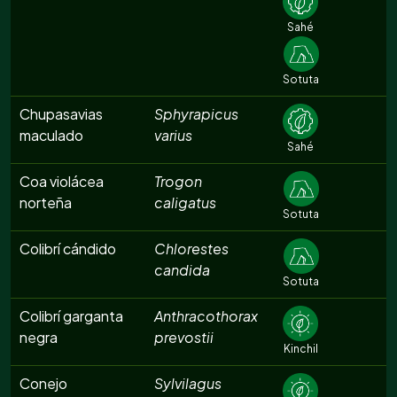
Sahé
Sotuta
Chupasavias
Sphyrapicus
maculado
varius
Sahé
Coa violácea
Trogon
norteña
caligatus
Sotuta
Colibrí cándido
Chlorestes
candida
Sotuta
Colibrí garganta
Anthracothorax
negra
prevostii
Kinchil
Conejo
Sylvilagus