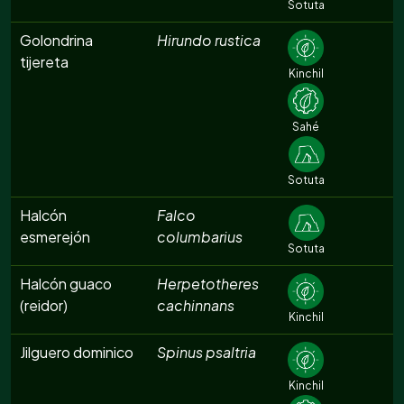
Sotuta
Golondrina
Hirundo rustica
tijereta
Kinchil
Sahé
Sotuta
Halcón
Falco
esmerejón
columbarius
Sotuta
Halcón guaco
Herpetotheres
(reidor)
cachinnans
Kinchil
Jilguero dominico
Spinus psaltria
Kinchil