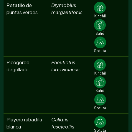
Petatillo de
Drymobius
puntas verdes
margaritiferus
Kinchil
Sahé
Sotuta
Picogordo
Pheutictus
degollado
ludovicianus
Kinchil
Sahé
Sotuta
Playero rabadilla
Calidris
blanca
fuscicollis
Sotuta