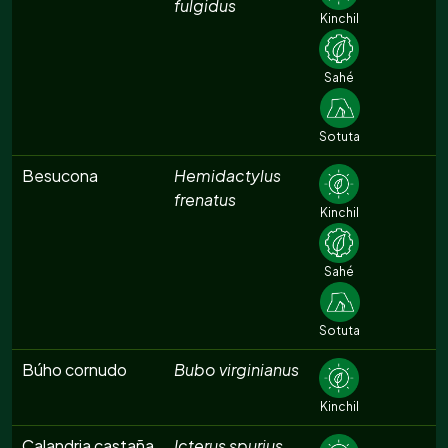
fulgidus
Kinchil
Sahé
Sotuta
Besucona
Hemidactylus
frenatus
Kinchil
Sahé
Sotuta
Búho cornudo
Bubo virginianus
Kinchil
Calandria castaña
Icterus spurius