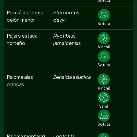
Sotuta
Murciélago lomo
Pteronotus
pelón menor
davyi
Sotuta
Pájaro estaca
Nyctibius
norteño
jamaicensis
Kinchil
Sotuta
Paloma alas
Zenaida asiatica
blancas
Kinchil
Sahé
Sotuta
Paloma montaraz
Leptotila