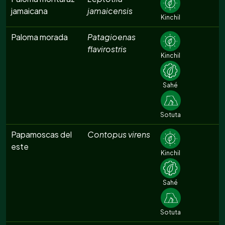
jamaicana
jamaicensis
Kinchil
Paloma morada
Patagioenas
flavirostris
Kinchil
Sahé
Sotuta
Papamoscas del
Contopus virens
este
Kinchil
Sahé
Sotuta