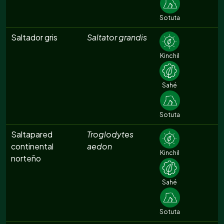
Sotuta
Saltador gris
Saltator grandis
Kinchil
Sahé
Sotuta
Saltapared
Troglodytes
continental
aedon
Kinchil
norteño
Sahé
Sotuta