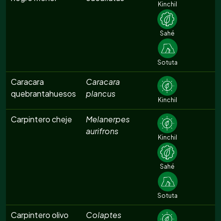
Kinchil
Sahé
Sotuta
Caracara
Caracara
quebrantahuesos
plancus
Kinchil
Carpintero cheje
Melanerpes
aurifrons
Kinchil
Sahé
Sotuta
Carpintero olivo
Colaptes