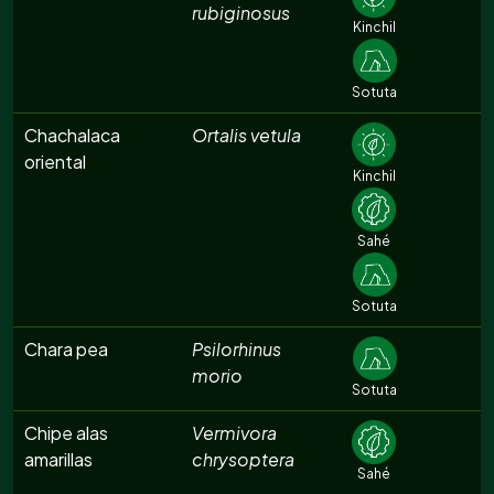
rubiginosus
Kinchil
Sotuta
Chachalaca
Ortalis vetula
oriental
Kinchil
Sahé
Sotuta
Chara pea
Psilorhinus
morio
Sotuta
Chipe alas
Vermivora
amarillas
chrysoptera
Sahé