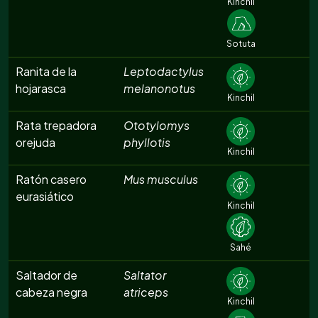
Kinchil
Sotuta
Ranita de la
Leptodactylus
hojarasca
melanonotus
Kinchil
Rata trepadora
Ototylomys
orejuda
phyllotis
Kinchil
Ratón casero
Mus musculus
eurasiático
Kinchil
Sahé
Saltador de
Saltator
cabeza negra
atriceps
Kinchil