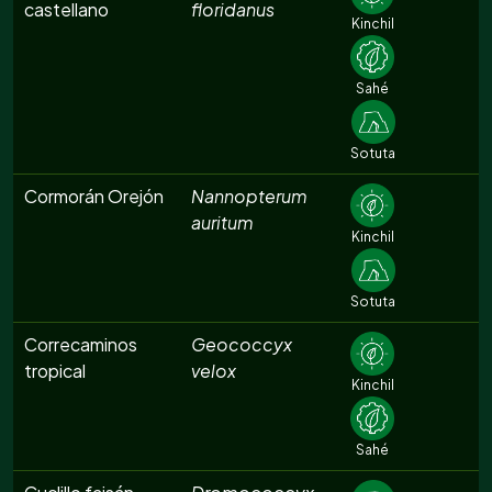
castellano
floridanus
Kinchil
Sahé
Sotuta
Cormorán Orejón
Nannopterum
auritum
Kinchil
Sotuta
Correcaminos
Geococcyx
tropical
velox
Kinchil
Sahé