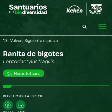
Skip
to
the
content
Volver
|
Siguiente especie
Ranita de bigotes
Leptodactylus fragilis
Herpetofauna
REGISTRO DE LA ESPECIE