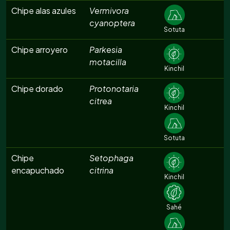
Chipe alas azules
Vermivora
cyanoptera
Sotuta
Chipe arroyero
Parkesia
motacilla
Kinchil
Chipe dorado
Protonotaria
citrea
Kinchil
Sotuta
Chipe
Setophaga
encapuchado
citrina
Kinchil
Sahé