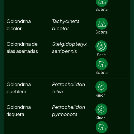
Sotuta
Golondrina
Tachycineta
bicolor
bicolor
Sotuta
Golondrina de
Stelgidopteryx
alas aserradas
serripennis
Sahé
Sotuta
Golondrina
Petrochelidon
pueblera
fulva
Kinchil
Golondrina
Petrochelidon
risquera
pyrrhonota
Kinchil