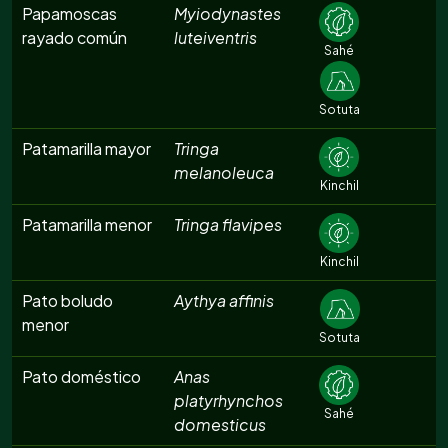
Papamoscas
Myiodynastes
rayado común
luteiventris
Sahé
Sotuta
Patamarilla mayor
Tringa
melanoleuca
Kinchil
Patamarilla menor
Tringa flavipes
Kinchil
Pato boludo
Aythya affinis
menor
Sotuta
Pato doméstico
Anas
platyrhynchos
Sahé
domesticus