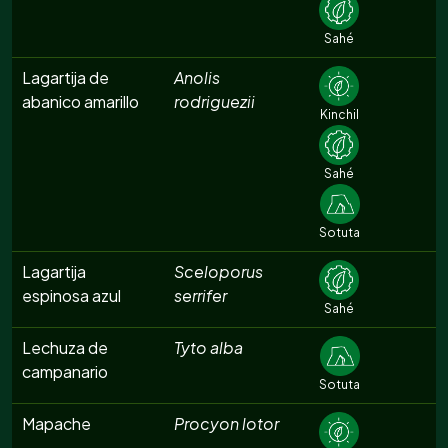
Sahé
Lagartija de
Anolis
abanico amarillo
rodriguezii
Kinchil
Sahé
Sotuta
Lagartija
Sceloporus
espinosa azul
serrifer
Sahé
Lechuza de
Tyto alba
campanario
Sotuta
Mapache
Procyon lotor