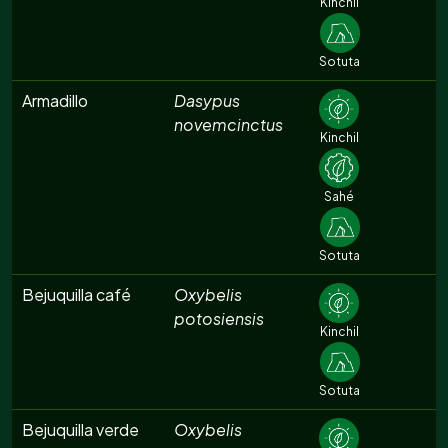
Kinchil
Sotuta
Armadillo
Dasypus
novemcinctus
Kinchil
Sahé
Sotuta
Bejuquilla café
Oxybelis
potosiensis
Kinchil
Sotuta
Bejuquilla verde
Oxybelis