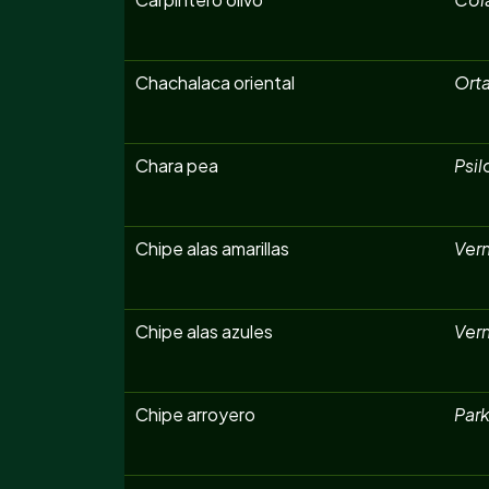
Chachalaca oriental
Orta
Chara pea
Psil
Chipe alas amarillas
Ver
Chipe alas azules
Ver
Chipe arroyero
Park