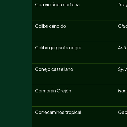
Coa violácea norteña
Trog
Colibrí cándido
Chl
Colibrí garganta negra
Anth
Conejo castellano
Sylv
Cormorán Orejón
Nan
Correcaminos tropical
Geo