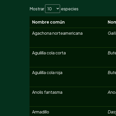
Mostrar
especies
Nombre común
Nom
Agachona norteamericana
Gall
Aguililla cola corta
But
Aguililla cola roja
But
Anolis fantasma
Anol
Armadillo
Das