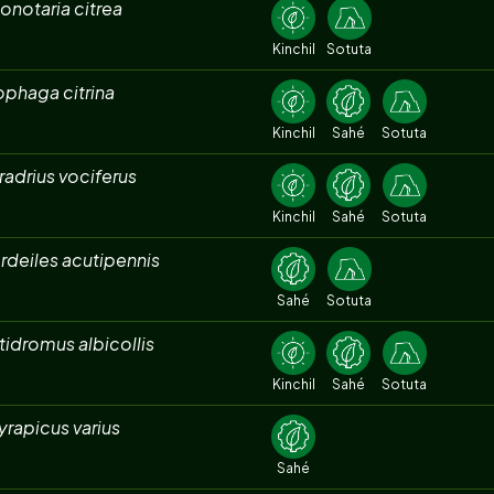
onotaria citrea
Kinchil
Sotuta
phaga citrina
Kinchil
Sahé
Sotuta
adrius vociferus
Kinchil
Sahé
Sotuta
rdeiles acutipennis
Sahé
Sotuta
idromus albicollis
Kinchil
Sahé
Sotuta
rapicus varius
Sahé