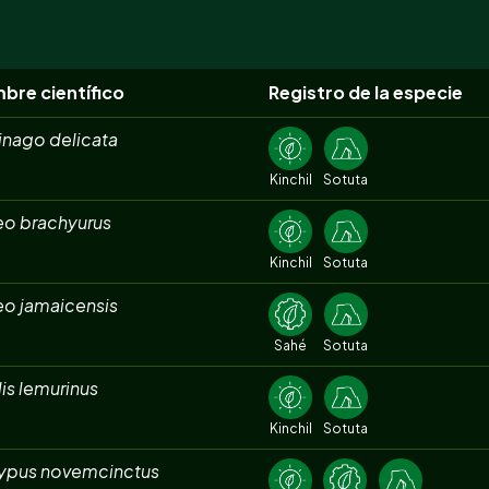
bre científico
Registro de la especie
inago delicata
Kinchil
Sotuta
eo brachyurus
Kinchil
Sotuta
eo jamaicensis
Sahé
Sotuta
is lemurinus
Kinchil
Sotuta
ypus novemcinctus