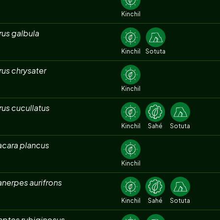
Kinchil
rus galbula
Kinchil
Sotuta
rus chrysater
Kinchil
rus cucullatus
Kinchil
Sahé
Sotuta
acara plancus
Kinchil
nerpes aurifrons
Kinchil
Sahé
Sotuta
aptes rubiginosus