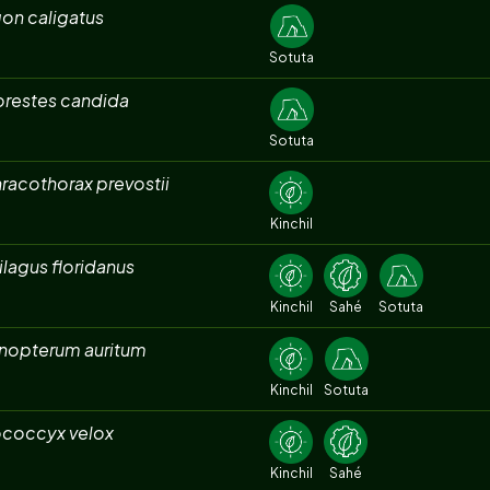
on caligatus
Sotuta
orestes candida
Sotuta
racothorax prevostii
Kinchil
ilagus floridanus
Kinchil
Sahé
Sotuta
nopterum auritum
Kinchil
Sotuta
coccyx velox
Kinchil
Sahé