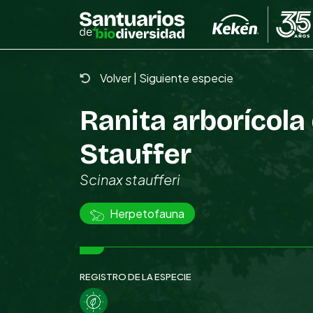
Skip
to
the
content
Volver
|
Siguiente especie
Ranita arborícola
Stauffer
Scinax staufferi
Herpetofauna
REGISTRO DE LA ESPECIE