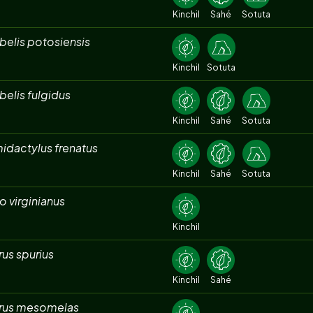
Kinchil
Sahé
Sotuta
belis potosiensis
Kinchil
Sotuta
elis fulgidus
Kinchil
Sahé
Sotuta
idactylus frenatus
Kinchil
Sahé
Sotuta
 virginianus
Kinchil
rus spurius
Kinchil
Sahé
erus mesomelas