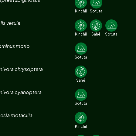
Kinchil
Sotuta
lis vetula
Kinchil
Sahé
Sotuta
orhinus morio
Sotuta
mivora chrysoptera
Sahé
mivora cyanoptera
Sotuta
esia motacilla
Kinchil