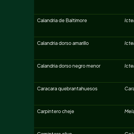
Calandria de Baltimore
Icte
Calandria dorso amarillo
Icte
Calandria dorso negro menor
Icte
Caracara quebrantahuesos
Car
Carpintero cheje
Mela
Carpintero olivo
Col