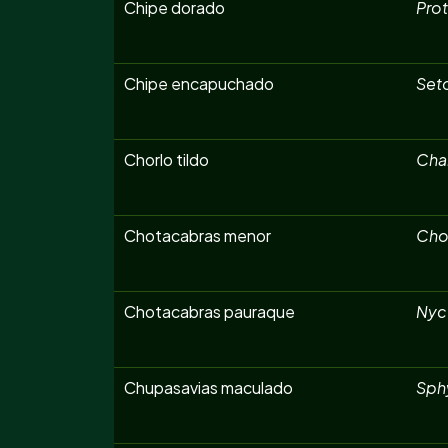
Chipe dorado
Prot
Chipe encapuchado
Seto
Chorlo tildo
Char
Chotacabras menor
Cho
Chotacabras pauraque
Nyct
Chupasavias maculado
Sphy