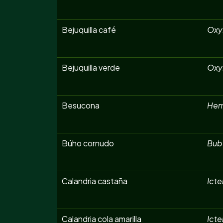
Bejuquilla café
Oxy
Bejuquilla verde
Oxyb
Besucona
Hem
Búho cornudo
Bubo
Calandria castaña
Icte
Calandria cola amarilla
Ict