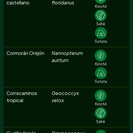
castellano
floridanus
Kinchil
Sahé
Sotuta
Cormorán Orejón
Nannopterum
auritum
Kinchil
Sotuta
Correcaminos
Geococcyx
tropical
velox
Kinchil
Sahé