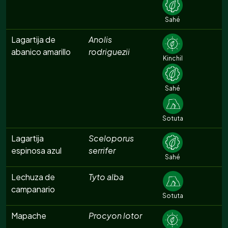
Sahé
Lagartija de
Anolis
abanico amarillo
rodriguezii
Kinchil
Sahé
Sotuta
Lagartija
Sceloporus
espinosa azul
serrifer
Sahé
Lechuza de
Tyto alba
campanario
Sotuta
Mapache
Procyon lotor