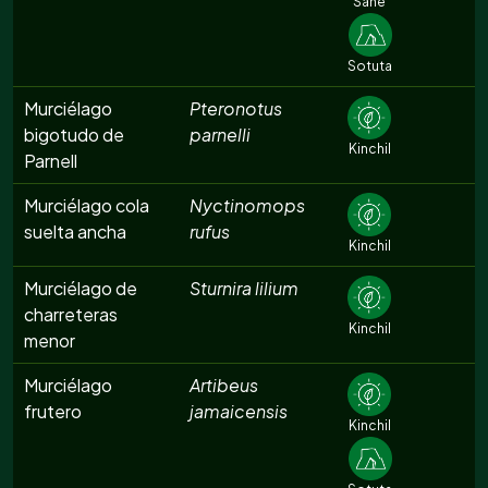
Sahé
Sotuta
Murciélago
Pteronotus
bigotudo de
parnelli
Kinchil
Parnell
Murciélago cola
Nyctinomops
suelta ancha
rufus
Kinchil
Murciélago de
Sturnira lilium
charreteras
Kinchil
menor
Murciélago
Artibeus
frutero
jamaicensis
Kinchil