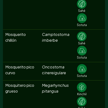
Sahé
Sotuta
Mosquerito
Camptostoma
chillón
imberbe
Sahé
Sotuta
Mosquerito pico
Oncostoma
curvo
cinereigulare
Sotuta
Mosquitero pico
Megarhynchus
grueso
pitangua
Kinchil