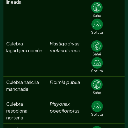
lineada
Sahé
Sotuta
Culebra
Mastigodryas
lagartijera común
melanolomus
Sahé
Sotuta
Culebra naricilla
Ficimia publia
manchada
Sahé
Culebra
Phryonax
resoplona
poecilonotus
Sotuta
norteña