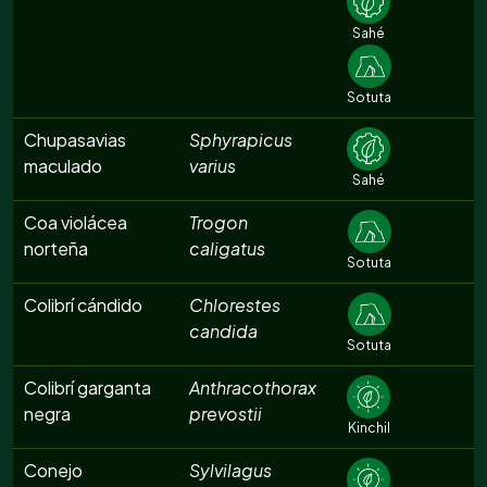
Sahé
Sotuta
Chupasavias
Sphyrapicus
maculado
varius
Sahé
Coa violácea
Trogon
norteña
caligatus
Sotuta
Colibrí cándido
Chlorestes
candida
Sotuta
Colibrí garganta
Anthracothorax
negra
prevostii
Kinchil
Conejo
Sylvilagus