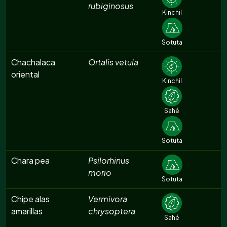
rubiginosus
Kinchil
Sotuta
Chachalaca
Ortalis vetula
oriental
Kinchil
Sahé
Sotuta
Chara pea
Psilorhinus
morio
Sotuta
Chipe alas
Vermivora
amarillas
chrysoptera
Sahé