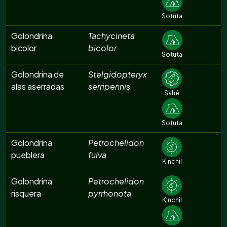
Sotuta
Golondrina
Tachycineta
bicolor
bicolor
Sotuta
Golondrina de
Stelgidopteryx
alas aserradas
serripennis
Sahé
Sotuta
Golondrina
Petrochelidon
pueblera
fulva
Kinchil
Golondrina
Petrochelidon
risquera
pyrrhonota
Kinchil