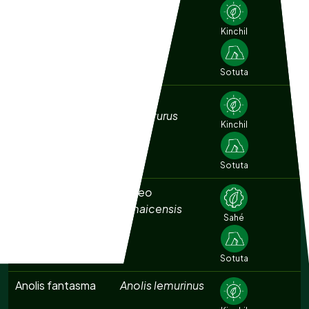
Agachona
Gallinago
norteamericana
delicata
Kinchil
Sotuta
Aguililla cola corta
Buteo
brachyurus
Kinchil
Sotuta
Aguililla cola roja
Buteo
jamaicensis
Sahé
Sotuta
Anolis fantasma
Anolis lemurinus