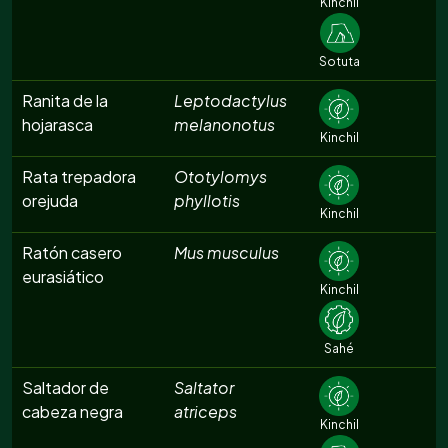
Kinchil
Sotuta
Ranita de la
Leptodactylus
hojarasca
melanonotus
Kinchil
Rata trepadora
Ototylomys
orejuda
phyllotis
Kinchil
Ratón casero
Mus musculus
eurasiático
Kinchil
Sahé
Saltador de
Saltator
cabeza negra
atriceps
Kinchil