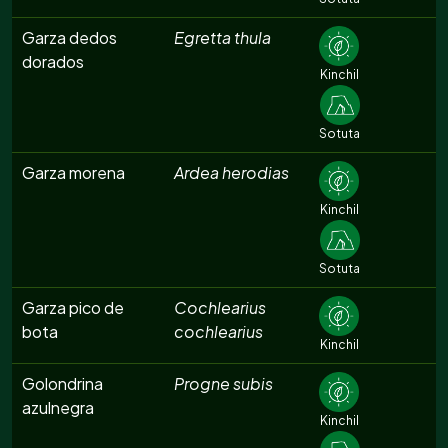
Garza dedos
Egretta thula
dorados
Kinchil
Sotuta
Garza morena
Ardea herodias
Kinchil
Sotuta
Garza pico de
Cochlearius
bota
cochlearius
Kinchil
Golondrina
Progne subis
azulnegra
Kinchil