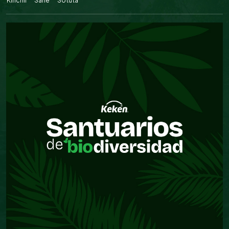
Kinchil
Sahé
Sotuta