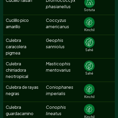
Cuclillo faisán
Dromococcyx
phasianellus
Sotuta
Cuclillo pico
Coccyzus
amarillo
americanus
Kinchil
Culebra
Geophis
caracolera
sanniolus
Sahé
pigmea
Culebra
Masticophis
chirriadora
mentovarius
Sahé
neotropical
Culebra de rayas
Coniophanes
negras
imperialis
Kinchil
Culebra
Conophis
guardacamino
lineatus
Kinchil