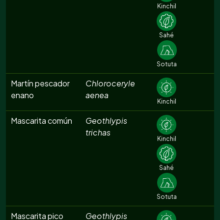
Kinchil
Sahé
Sotuta
Martín pescador
Chloroceryle
enano
aenea
Kinchil
Mascarita común
Geothlypis
trichas
Kinchil
Sahé
Sotuta
Mascarita pico
Geothlypis