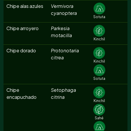
Chipe alas azules
Vermivora
cyanoptera
Sotuta
Chipe arroyero
Parkesia
motacilla
Kinchil
Chipe dorado
Protonotaria
citrea
Kinchil
Sotuta
Chipe
Setophaga
encapuchado
citrina
Kinchil
Sahé