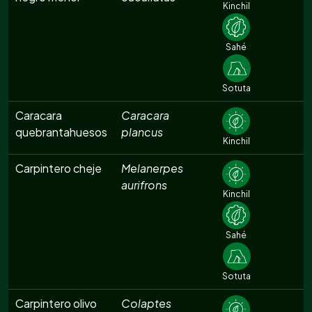
Kinchil
Sahé
Sotuta
Caracara
Caracara
quebrantahuesos
plancus
Kinchil
Carpintero cheje
Melanerpes
aurifrons
Kinchil
Sahé
Sotuta
Carpintero olivo
Colaptes