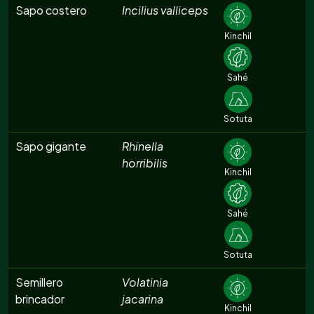
Sapo costero
Incilius valliceps
Kinchil
Sahé
Sotuta
Sapo gigante
Rhinella
horribilis
Kinchil
Sahé
Sotuta
Semillero
Volatinia
brincador
jacarina
Kinchil