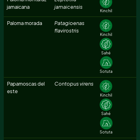
jamaicana
jamaicensis
Kinchil
Paloma morada
Patagioenas
flavirostris
Kinchil
Sahé
Sotuta
Papamoscas del
Contopus virens
este
Kinchil
Sahé
Sotuta