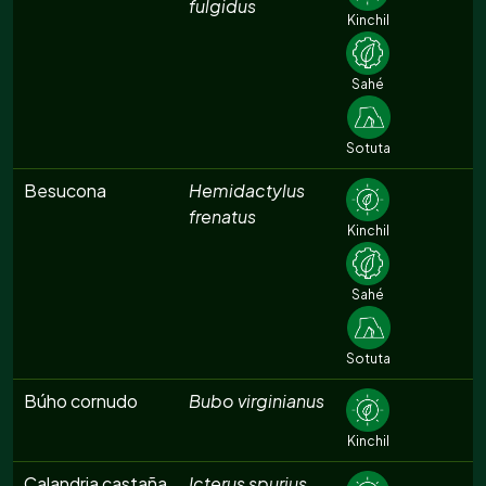
fulgidus
Kinchil
Sahé
Sotuta
Besucona
Hemidactylus
frenatus
Kinchil
Sahé
Sotuta
Búho cornudo
Bubo virginianus
Kinchil
Calandria castaña
Icterus spurius