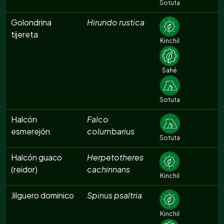
Sotuta
Golondrina
Hirundo rustica
tijereta
Kinchil
Sahé
Sotuta
Halcón
Falco
esmerejón
columbarius
Sotuta
Halcón guaco
Herpetotheres
(reidor)
cachinnans
Kinchil
Jilguero dominico
Spinus psaltria
Kinchil