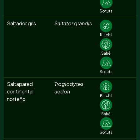
Sotuta
Saltador gris
Saltator grandis
Kinchil
Sahé
Sotuta
Saltapared
Troglodytes
continental
aedon
Kinchil
norteño
Sahé
Sotuta