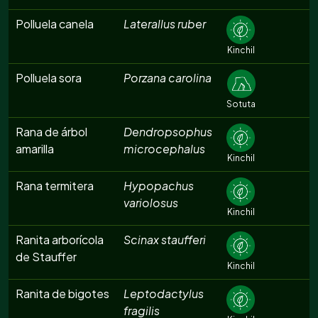
Polluela canela
Laterallus ruber
Kinchil
Polluela sora
Porzana carolina
Sotuta
Rana de árbol
Dendropsophus
amarilla
microcephalus
Kinchil
Rana termitera
Hypopachus
variolosus
Kinchil
Ranita arborícola
Scinax staufferi
de Stauffer
Kinchil
Ranita de bigotes
Leptodactylus
fragilis