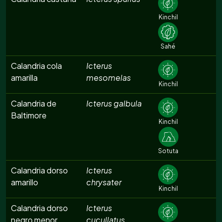
Kinchil
Sahé
Calandria cola
Icterus
amarilla
mesomelas
Kinchil
Calandria de
Icterus galbula
Baltimore
Kinchil
Sotuta
Calandria dorso
Icterus
amarillo
chrysater
Kinchil
Calandria dorso
Icterus
negro menor
cucullatus