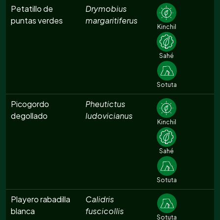
Petatillo de
Drymobius
puntas verdes
margaritiferus
Kinchil
Sahé
Sotuta
Picogordo
Pheutictus
degollado
ludovicianus
Kinchil
Sahé
Sotuta
Playero rabadilla
Calidris
blanca
fuscicollis
Sotuta