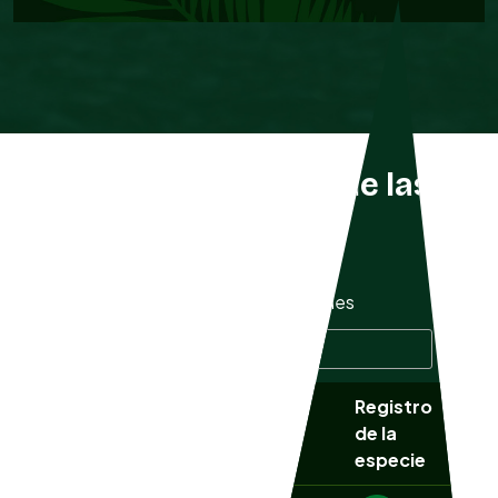
Listado completo de las
especies
Mostrar
especies
Buscar especie:
Registro
Nombre
NOM
Nombre común
de la
científico
059
especie