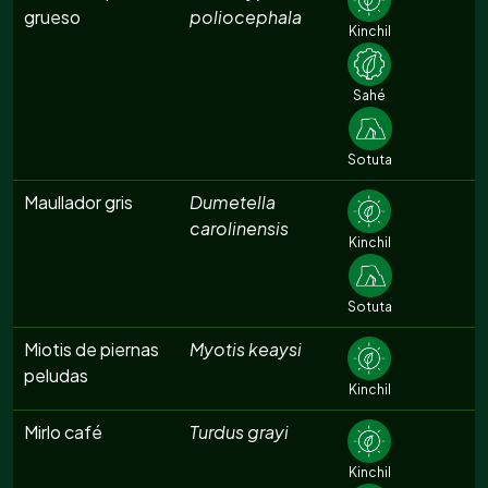
grueso
poliocephala
Kinchil
Sahé
Sotuta
Maullador gris
Dumetella
carolinensis
Kinchil
Sotuta
Miotis de piernas
Myotis keaysi
peludas
Kinchil
Mirlo café
Turdus grayi
Kinchil