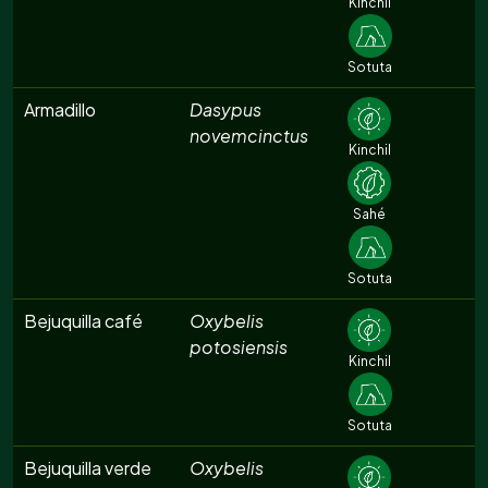
Kinchil
Sotuta
Armadillo
Dasypus
novemcinctus
Kinchil
Sahé
Sotuta
Bejuquilla café
Oxybelis
potosiensis
Kinchil
Sotuta
Bejuquilla verde
Oxybelis