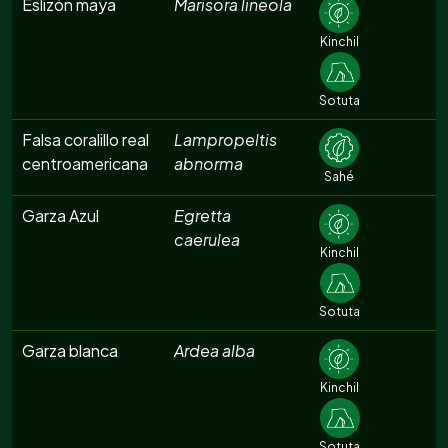
Eslizón maya
Marisora lineola
Kinchil
Sotuta
Falsa coralillo real
Lampropeltis
centroamericana
abnorma
Sahé
Garza Azul
Egretta
caerulea
Kinchil
Sotuta
Garza blanca
Ardea alba
Kinchil
Sotuta