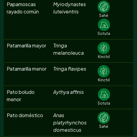
Papamoscas
Myiodynastes
rayado común
luteiventris
Sahé
Sotuta
Patamarilla mayor
Tringa
melanoleuca
Kinchil
Patamarilla menor
Tringa flavipes
Kinchil
Pato boludo
Aythya affinis
menor
Sotuta
Pato doméstico
Anas
platyrhynchos
Sahé
domesticus