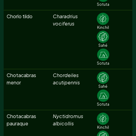
Sotuta
Chorlo tildo
Charadrius
vociferus
Kinchil
Sahé
Sotuta
Chotacabras
Chordeiles
menor
acutipennis
Sahé
Sotuta
Chotacabras
Nyctidromus
pauraque
albicollis
Kinchil