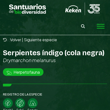
Skip
to
the
content
Volver
|
Siguiente especie
Serpientes índigo (cola negra)
Drymarchon melanurus
Herpetofauna
REGISTRO DE LA ESPECIE