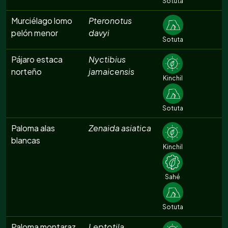
Sotuta
Murciélago lomo
Pteronotus
pelón menor
davyi
Sotuta
Pájaro estaca
Nyctibius
norteño
jamaicensis
Kinchil
Sotuta
Paloma alas
Zenaida asiatica
blancas
Kinchil
Sahé
Sotuta
Paloma montaraz
Leptotila