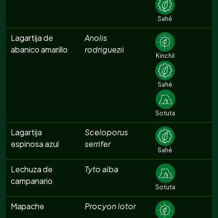
Sahé
Lagartija de
Anolis
abanico amarillo
rodriguezii
Kinchil
Sahé
Sotuta
Lagartija
Sceloporus
espinosa azul
serrifer
Sahé
Lechuza de
Tyto alba
campanario
Sotuta
Mapache
Procyon lotor