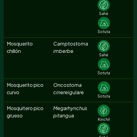
Sahé
Sotuta
Mosquerito
Camptostoma
chillón
imberbe
Sahé
Sotuta
Mosquerito pico
Oncostoma
curvo
cinereigulare
Sotuta
Mosquitero pico
Megarhynchus
grueso
pitangua
Kinchil