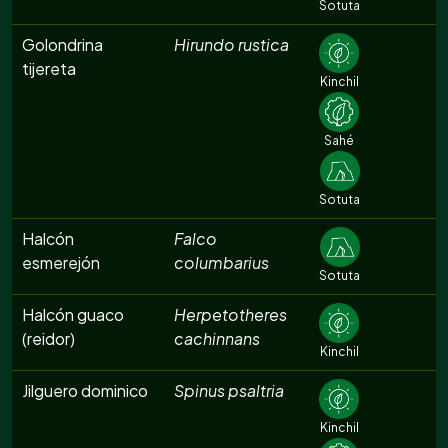
Sotuta
Golondrina
Hirundo rustica
tijereta
Kinchil
Sahé
Sotuta
Halcón
Falco
esmerejón
columbarius
Sotuta
Halcón guaco
Herpetotheres
(reidor)
cachinnans
Kinchil
Jilguero dominico
Spinus psaltria
Kinchil