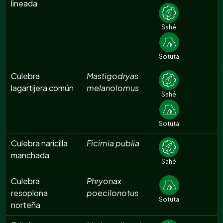
lineada
Sahé
Sotuta
Culebra
Mastigodryas
lagartijera común
melanolomus
Sahé
Sotuta
Culebra naricilla
Ficimia publia
manchada
Sahé
Culebra
Phryonax
resoplona
poecilonotus
Sotuta
norteña