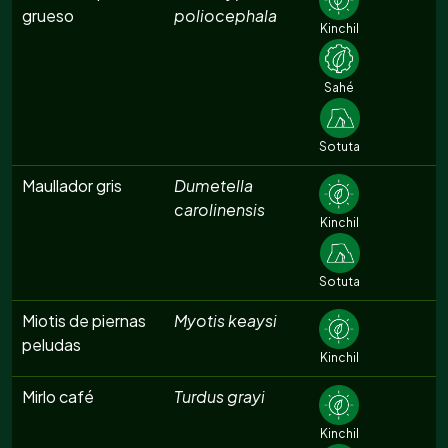
grueso
poliocephala
Kinchil
Sahé
Sotuta
Maullador gris
Dumetella
carolinensis
Kinchil
Sotuta
Miotis de piernas
Myotis keaysi
peludas
Kinchil
Mirlo café
Turdus grayi
Kinchil