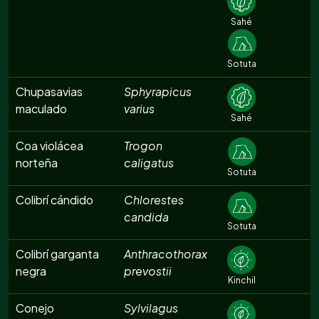
Sahé
Sotuta
Chupasavias
Sphyrapicus
maculado
varius
Sahé
Coa violácea
Trogon
norteña
caligatus
Sotuta
Colibrí cándido
Chlorestes
candida
Sotuta
Colibrí garganta
Anthracothorax
negra
prevostii
Kinchil
Conejo
Sylvilagus