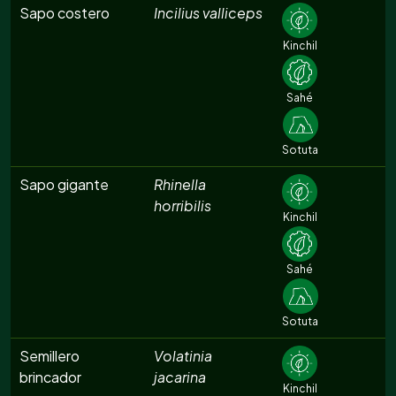
Sapo costero
Incilius valliceps
Kinchil
Sahé
Sotuta
Sapo gigante
Rhinella
horribilis
Kinchil
Sahé
Sotuta
Semillero
Volatinia
brincador
jacarina
Kinchil