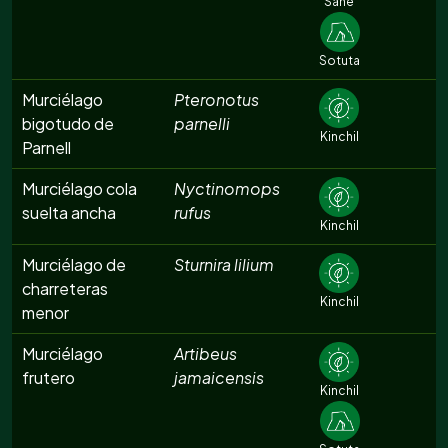
Sahé
Sotuta
Murciélago
Pteronotus
bigotudo de
parnelli
Kinchil
Parnell
Murciélago cola
Nyctinomops
suelta ancha
rufus
Kinchil
Murciélago de
Sturnira lilium
charreteras
Kinchil
menor
Murciélago
Artibeus
frutero
jamaicensis
Kinchil