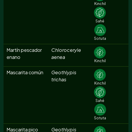
Kinchil
Sahé
Sotuta
Martín pescador
Chloroceryle
enano
aenea
Kinchil
Mascarita común
Geothlypis
trichas
Kinchil
Sahé
Sotuta
Mascarita pico
Geothlypis