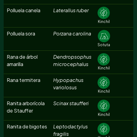
Polluela canela
Laterallus ruber
Kinchil
Polluela sora
Porzana carolina
Sotuta
Rana de árbol
Dendropsophus
amarilla
microcephalus
Kinchil
Rana termitera
Hypopachus
variolosus
Kinchil
Ranita arborícola
Scinax staufferi
de Stauffer
Kinchil
Ranita de bigotes
Leptodactylus
fragilis