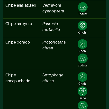
Chipe alas azules
Vermivora
cyanoptera
Sotuta
Chipe arroyero
Parkesia
motacilla
Kinchil
Chipe dorado
Protonotaria
citrea
Kinchil
Sotuta
Chipe
Setophaga
encapuchado
citrina
Kinchil
Sahé