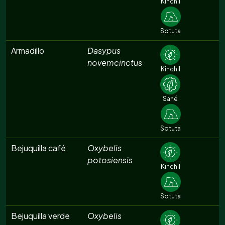
Kinchil
Sotuta
Armadillo
Dasypus
novemcinctus
Kinchil
Sahé
Sotuta
Bejuquilla café
Oxybelis
potosiensis
Kinchil
Sotuta
Bejuquilla verde
Oxybelis