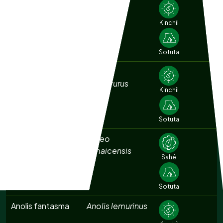
Agachona
Gallinago
norteamericana
delicata
Kinchil
Sotuta
Aguililla cola corta
Buteo
brachyurus
Kinchil
Sotuta
Aguililla cola roja
Buteo
jamaicensis
Sahé
Sotuta
Anolis fantasma
Anolis lemurinus