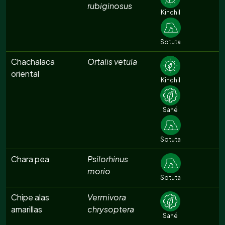
rubiginosus
Kinchil
Sotuta
Chachalaca
Ortalis vetula
oriental
Kinchil
Sahé
Sotuta
Chara pea
Psilorhinus
morio
Sotuta
Chipe alas
Vermivora
amarillas
chrysoptera
Sahé