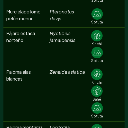
Sotuta
Murciélago lomo
Pteronotus
pelón menor
davyi
Sotuta
Pájaro estaca
Nyctibius
norteño
jamaicensis
Kinchil
Sotuta
Paloma alas
Zenaida asiatica
blancas
Kinchil
Sahé
Sotuta
Paloma montaraz
Leptotila