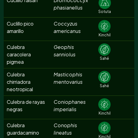
Cuclillo faisán
Dromococcyx
phasianellus
Sotuta
Cuclillo pico
Coccyzus
amarillo
americanus
Kinchil
Culebra
Geophis
caracolera
sanniolus
Sahé
pigmea
Culebra
Masticophis
chirriadora
mentovarius
Sahé
neotropical
Culebra de rayas
Coniophanes
negras
imperialis
Kinchil
Culebra
Conophis
guardacamino
lineatus
Kinchil