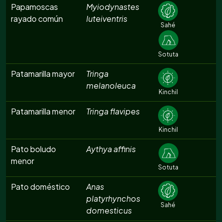
Papamoscas
Myiodynastes
rayado común
luteiventris
Sahé
Sotuta
Patamarilla mayor
Tringa
melanoleuca
Kinchil
Patamarilla menor
Tringa flavipes
Kinchil
Pato boludo
Aythya affinis
menor
Sotuta
Pato doméstico
Anas
platyrhynchos
Sahé
domesticus