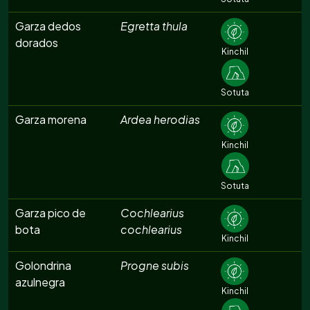
Garza dedos
Egretta thula
dorados
Kinchil
Sotuta
Garza morena
Ardea herodias
Kinchil
Sotuta
Garza pico de
Cochlearius
bota
cochlearius
Kinchil
Golondrina
Progne subis
azulnegra
Kinchil