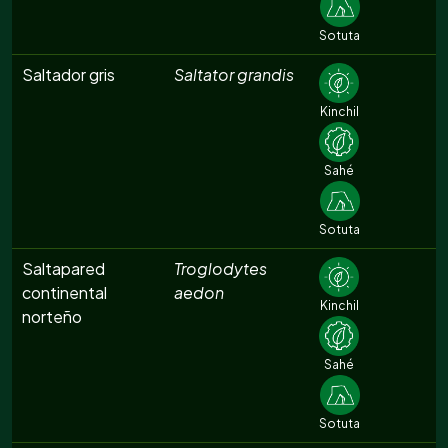
Sotuta
Saltador gris
Saltator grandis
Kinchil
Sahé
Sotuta
Saltapared
Troglodytes
continental
aedon
Kinchil
norteño
Sahé
Sotuta