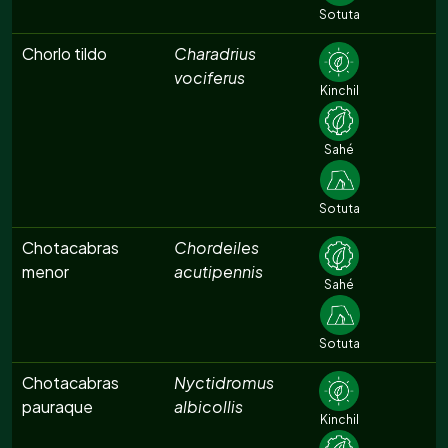
Sotuta
Chorlo tildo
Charadrius
vociferus
Kinchil
Sahé
Sotuta
Chotacabras
Chordeiles
menor
acutipennis
Sahé
Sotuta
Chotacabras
Nyctidromus
pauraque
albicollis
Kinchil