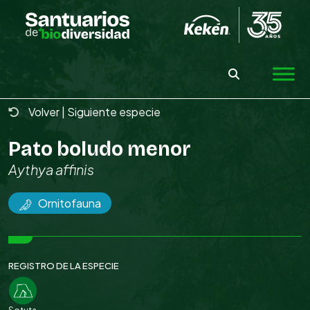
Skip
to
the
content
Volver
|
Siguiente especie
Pato boludo menor
Aythya affinis
Ornitofauna
REGISTRO DE LA ESPECIE