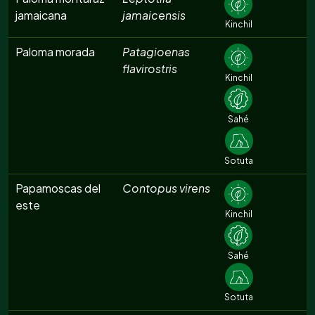
jamaicana
jamaicensis
Kinchil
Paloma morada
Patagioenas
flavirostris
Kinchil
Sahé
Sotuta
Papamoscas del
Contopus virens
este
Kinchil
Sahé
Sotuta