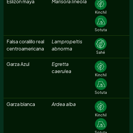
Eslizón maya
Marisora lineola
Kinchil
Sotuta
Falsa coralillo real
Lampropeltis
centroamericana
abnorma
Sahé
Garza Azul
Egretta
caerulea
Kinchil
Sotuta
Garza blanca
Ardea alba
Kinchil
Sotuta