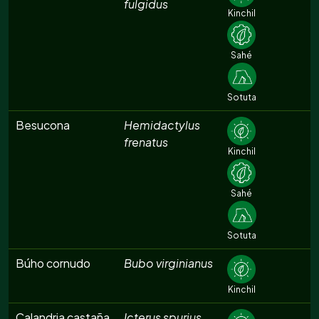
fulgidus
Kinchil
Sahé
Sotuta
Besucona
Hemidactylus
frenatus
Kinchil
Sahé
Sotuta
Búho cornudo
Bubo virginianus
Kinchil
Calandria castaña
Icterus spurius