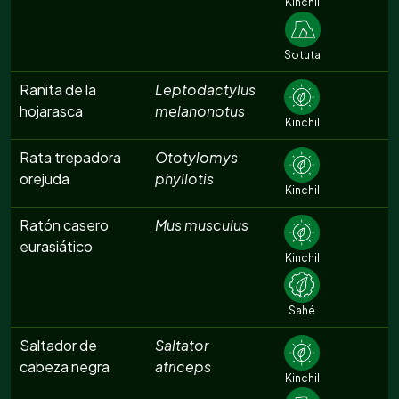
Kinchil
Sotuta
Ranita de la
Leptodactylus
hojarasca
melanonotus
Kinchil
Rata trepadora
Ototylomys
orejuda
phyllotis
Kinchil
Ratón casero
Mus musculus
eurasiático
Kinchil
Sahé
Saltador de
Saltator
cabeza negra
atriceps
Kinchil