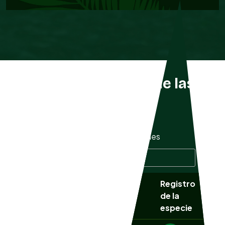
Listado completo de las
especies
Mostrar
especies
Buscar especie:
Registro
Nombre
NOM
Nombre común
de la
científico
059
especie