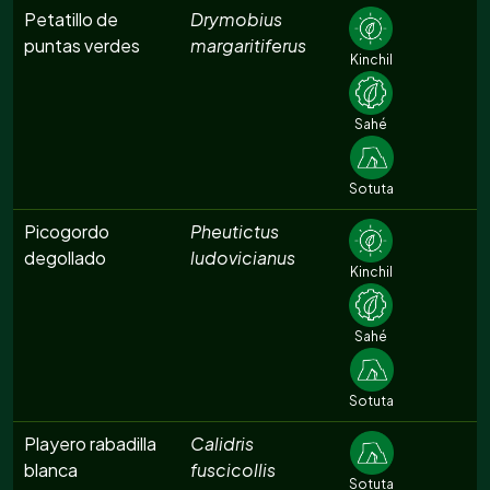
Petatillo de
Drymobius
puntas verdes
margaritiferus
Kinchil
Sahé
Sotuta
Picogordo
Pheutictus
degollado
ludovicianus
Kinchil
Sahé
Sotuta
Playero rabadilla
Calidris
blanca
fuscicollis
Sotuta