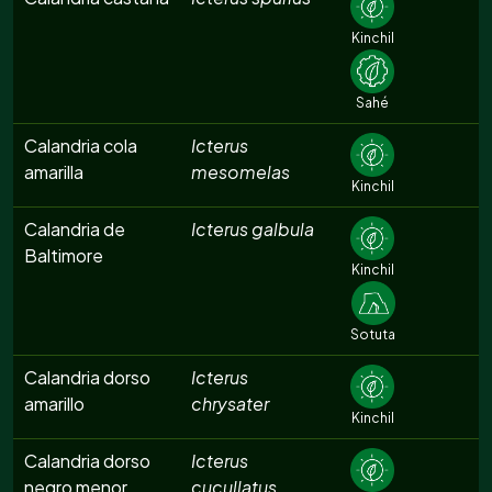
Kinchil
Sahé
Calandria cola
Icterus
amarilla
mesomelas
Kinchil
Calandria de
Icterus galbula
Baltimore
Kinchil
Sotuta
Calandria dorso
Icterus
amarillo
chrysater
Kinchil
Calandria dorso
Icterus
negro menor
cucullatus