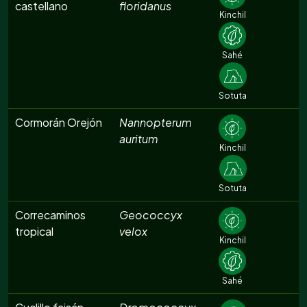
castellano
floridanus
Kinchil
Sahé
Sotuta
Cormorán Orejón
Nannopterum
auritum
Kinchil
Sotuta
Correcaminos
Geococcyx
tropical
velox
Kinchil
Sahé