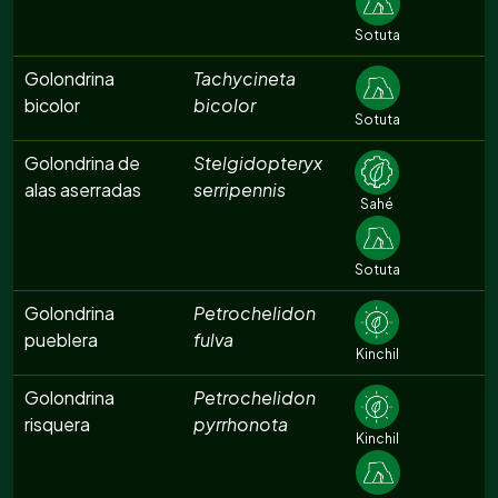
Sotuta
Golondrina
Tachycineta
bicolor
bicolor
Sotuta
Golondrina de
Stelgidopteryx
alas aserradas
serripennis
Sahé
Sotuta
Golondrina
Petrochelidon
pueblera
fulva
Kinchil
Golondrina
Petrochelidon
risquera
pyrrhonota
Kinchil