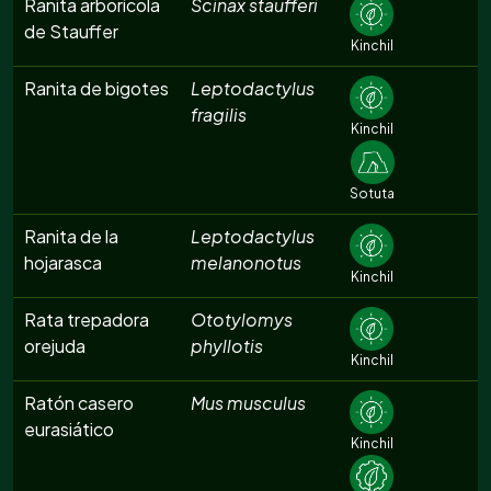
Ranita arborícola
Scinax staufferi
de Stauffer
Kinchil
Ranita de bigotes
Leptodactylus
fragilis
Kinchil
Sotuta
Ranita de la
Leptodactylus
hojarasca
melanonotus
Kinchil
Rata trepadora
Ototylomys
orejuda
phyllotis
Kinchil
Ratón casero
Mus musculus
eurasiático
Kinchil