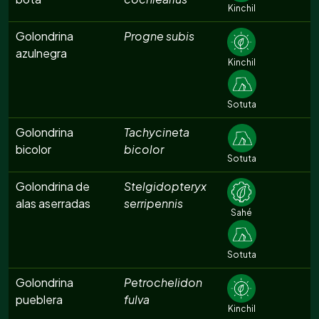
Kinchil
Golondrina
Progne subis
azulnegra
Kinchil
Sotuta
Golondrina
Tachycineta
bicolor
bicolor
Sotuta
Golondrina de
Stelgidopteryx
alas aserradas
serripennis
Sahé
Sotuta
Golondrina
Petrochelidon
pueblera
fulva
Kinchil