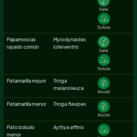
Sahé
Sotuta
Papamoscas
Myiodynastes
rayado común
luteiventris
Sahé
Sotuta
Patamarilla mayor
Tringa
melanoleuca
Kinchil
Patamarilla menor
Tringa flavipes
Kinchil
Pato boludo
Aythya affinis
menor