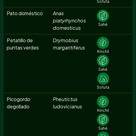
Sotuta
Pato doméstico
Anas
platyrhynchos
Sahé
domesticus
Petatillo de
Drymobius
puntas verdes
margaritiferus
Kinchil
Sahé
Sotuta
Picogordo
Pheutictus
degollado
ludovicianus
Kinchil
Sahé