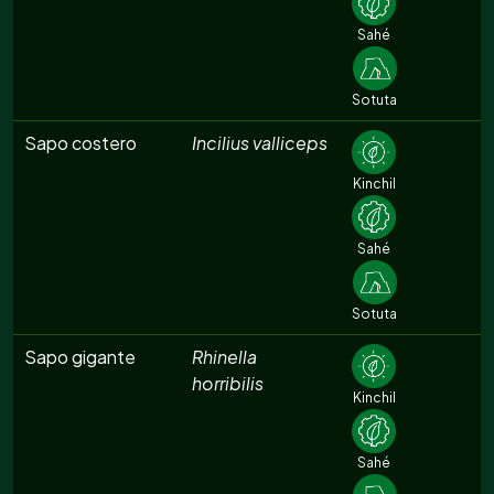
Sahé
Sotuta
Sapo costero
Incilius valliceps
Kinchil
Sahé
Sotuta
Sapo gigante
Rhinella
horribilis
Kinchil
Sahé