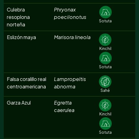
Culebra
Phryonax
resoplona
poecilonotus
Sotuta
norteña
Eslizón maya
Marisora lineola
Kinchil
Sotuta
Falsa coralillo real
Lampropeltis
centroamericana
abnorma
Sahé
Garza Azul
Egretta
caerulea
Kinchil
Sotuta