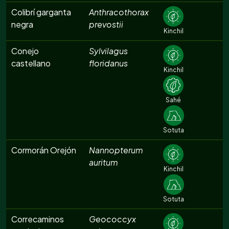
Colibrí garganta
Anthracothorax
negra
prevostii
Kinchil
Conejo
Sylvilagus
castellano
floridanus
Kinchil
Sahé
Sotuta
Cormorán Orejón
Nannopterum
auritum
Kinchil
Sotuta
Correcaminos
Geococcyx