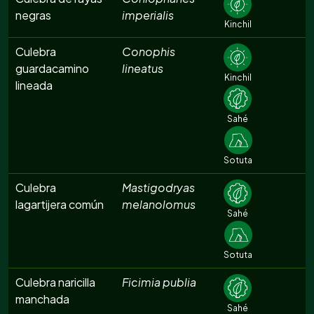
negras
imperialis
Kinchil
Culebra
Conophis
guardacamino
lineatus
Kinchil
lineada
Sahé
Sotuta
Culebra
Mastigodryas
lagartijera común
melanolomus
Sahé
Sotuta
Culebra naricilla
Ficimia publia
manchada
Sahé