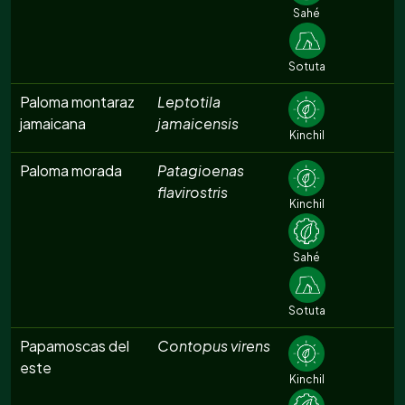
Sahé
Sotuta
Paloma montaraz
Leptotila
jamaicana
jamaicensis
Kinchil
Paloma morada
Patagioenas
flavirostris
Kinchil
Sahé
Sotuta
Papamoscas del
Contopus virens
este
Kinchil