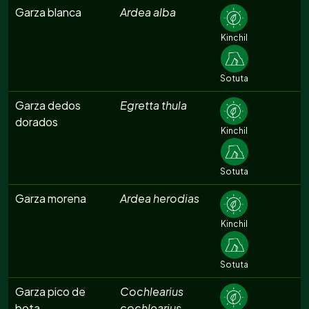
Garza blanca
Ardea alba
Kinchil
Sotuta
Garza dedos
Egretta thula
dorados
Kinchil
Sotuta
Garza morena
Ardea herodias
Kinchil
Sotuta
Garza pico de
Cochlearius
bota
cochlearius