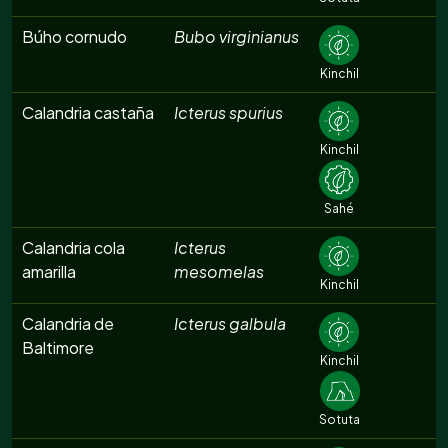
Búho cornudo
Bubo virginianus
Kinchil
Calandria castaña
Icterus spurius
Kinchil
Sahé
Calandria cola
Icterus
amarilla
mesomelas
Kinchil
Calandria de
Icterus galbula
Baltimore
Kinchil
Sotuta