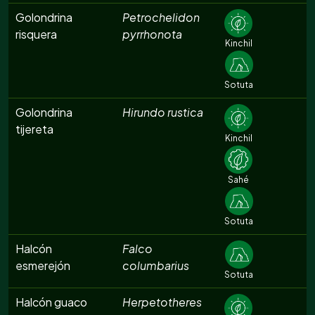
Golondrina
Petrochelidon
risquera
pyrrhonota
Kinchil
Sotuta
Golondrina
Hirundo rustica
tijereta
Kinchil
Sahé
Sotuta
Halcón
Falco
esmerejón
columbarius
Sotuta
Halcón guaco
Herpetotheres