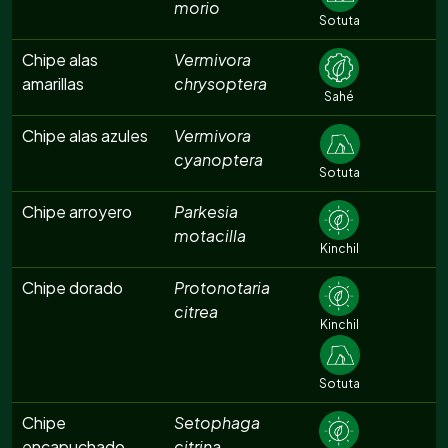
morio
Sotuta
Chipe alas
Vermivora
amarillas
chrysoptera
Sahé
Chipe alas azules
Vermivora
cyanoptera
Sotuta
Chipe arroyero
Parkesia
motacilla
Kinchil
Chipe dorado
Protonotaria
citrea
Kinchil
Sotuta
Chipe
Setophaga
encapuchado
citrina