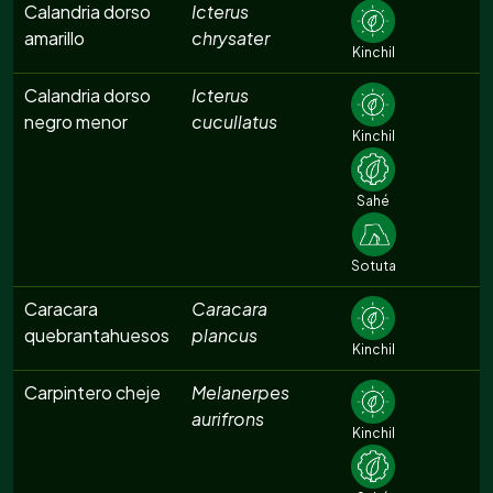
Calandria dorso
Icterus
amarillo
chrysater
Kinchil
Calandria dorso
Icterus
negro menor
cucullatus
Kinchil
Sahé
Sotuta
Caracara
Caracara
quebrantahuesos
plancus
Kinchil
Carpintero cheje
Melanerpes
aurifrons
Kinchil