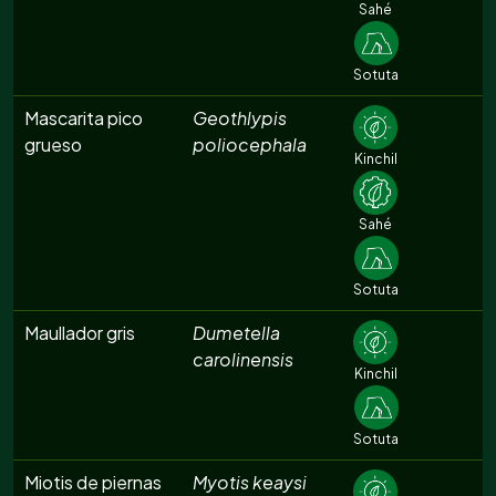
Sahé
Sotuta
Mascarita pico
Geothlypis
grueso
poliocephala
Kinchil
Sahé
Sotuta
Maullador gris
Dumetella
carolinensis
Kinchil
Sotuta
Miotis de piernas
Myotis keaysi