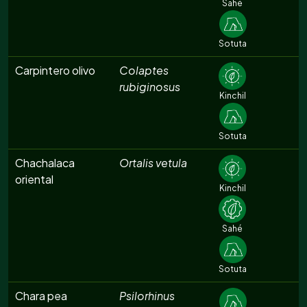
Sahé
Sotuta
Carpintero olivo
Colaptes
rubiginosus
Kinchil
Sotuta
Chachalaca
Ortalis vetula
oriental
Kinchil
Sahé
Sotuta
Chara pea
Psilorhinus