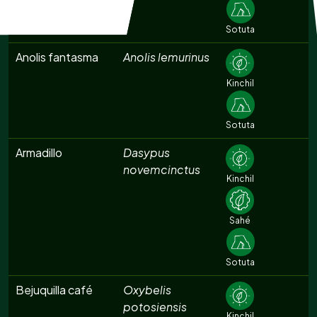
Sotuta
Anolis fantasma
Anolis lemurinus
Kinchil
Sotuta
Armadillo
Dasypus
novemcinctus
Kinchil
Sahé
Sotuta
Bejuquilla café
Oxybelis
potosiensis
Kinchil