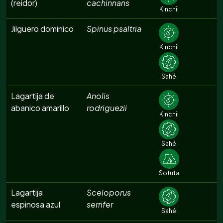
(reidor)
cachinnans
Kinchil
Jilguero dominico
Spinus psaltria
Kinchil
Sahé
Lagartija de
Anolis
abanico amarillo
rodriguezii
Kinchil
Sahé
Sotuta
Lagartija
Sceloporus
espinosa azul
serrifer
Sahé