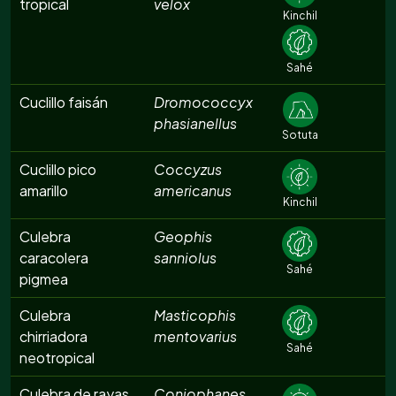
tropical
velox
Kinchil
Sahé
Cuclillo faisán
Dromococcyx
phasianellus
Sotuta
Cuclillo pico
Coccyzus
amarillo
americanus
Kinchil
Culebra
Geophis
caracolera
sanniolus
Sahé
pigmea
Culebra
Masticophis
chirriadora
mentovarius
Sahé
neotropical
Culebra de rayas
Coniophanes