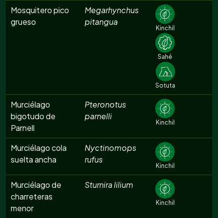
Mosquitero pico
Megarhynchus
grueso
pitangua
Kinchil
Sahé
Sotuta
Murciélago
Pteronotus
bigotudo de
parnelli
Kinchil
Parnell
Murciélago cola
Nyctinomops
suelta ancha
rufus
Kinchil
Murciélago de
Sturnira lilium
charreteras
Kinchil
menor