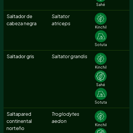
Sahé
Saltador de
Saltator
cabeza negra
atriceps
Kinchil
Sotuta
Saltador gris
Saltator grandis
Kinchil
Sahé
Sotuta
Saltapared
Troglodytes
continental
aedon
Kinchil
norteño