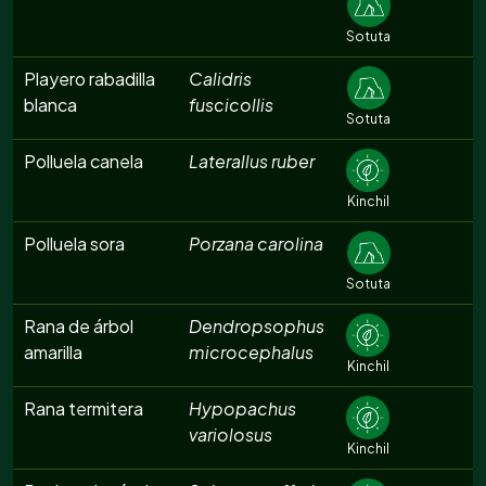
Sotuta
Playero rabadilla
Calidris
blanca
fuscicollis
Sotuta
Polluela canela
Laterallus ruber
Kinchil
Polluela sora
Porzana carolina
Sotuta
Rana de árbol
Dendropsophus
amarilla
microcephalus
Kinchil
Rana termitera
Hypopachus
variolosus
Kinchil