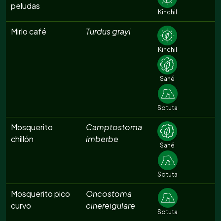
peludas
Kinchil
Mirlo café
Turdus grayi
Kinchil
Sahé
Sotuta
Mosquerito
Camptostoma
chillón
imberbe
Sahé
Sotuta
Mosquerito pico
Oncostoma
curvo
cinereigulare
Sotuta