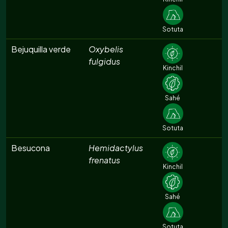
Sotuta
Bejuquilla verde
Oxybelis
fulgidus
Kinchil
Sahé
Sotuta
Besucona
Hemidactylus
frenatus
Kinchil
Sahé
Sotuta