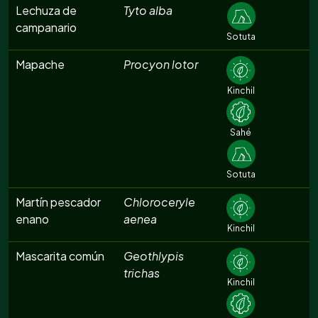
Lechuza de
Tyto alba
campanario
Sotuta
Mapache
Procyon lotor
Kinchil
Sahé
Sotuta
Martín pescador
Chloroceryle
enano
aenea
Kinchil
Mascarita común
Geothlypis
trichas
Kinchil