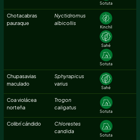
Sotuta
Chotacabras
Nyctidromus
pauraque
albicollis
Kinchil
Sahé
Sotuta
Chupasavias
Sphyrapicus
maculado
varius
Sahé
Coa violácea
Trogon
norteña
caligatus
Sotuta
Colibrí cándido
Chlorestes
candida
Sotuta