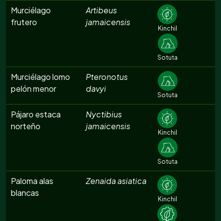
Murciélago
Artibeus
frutero
jamaicensis
Kinchil
Sotuta
Murciélago lomo
Pteronotus
pelón menor
davyi
Sotuta
Pájaro estaca
Nyctibius
norteño
jamaicensis
Kinchil
Sotuta
Paloma alas
Zenaida asiatica
blancas
Kinchil