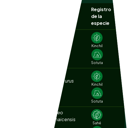
Registro
Nombre
NOM
Nombre común
de la
científico
059
especie
Agachona
Gallinago
norteamericana
delicata
Kinchil
Sotuta
Aguililla cola corta
Buteo
brachyurus
Kinchil
Sotuta
Aguililla cola roja
Buteo
jamaicensis
Sahé