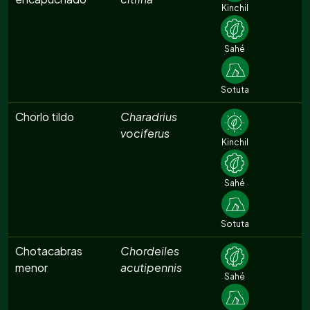
Kinchil
Sahé
Sotuta
Chorlo tildo
Charadrius
vociferus
Kinchil
Sahé
Sotuta
Chotacabras
Chordeiles
menor
acutipennis
Sahé