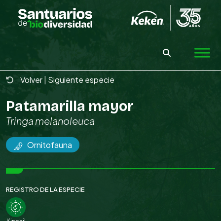
Skip
to
the
content
Volver
|
Siguiente especie
Patamarilla mayor
Tringa melanoleuca
Ornitofauna
REGISTRO DE LA ESPECIE