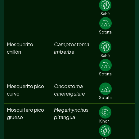
Sahé
Sotuta
Mosquerito
Camptostoma
chillón
imberbe
Sahé
Sotuta
Mosquerito pico
Oncostoma
curvo
cinereigulare
Sotuta
Mosquitero pico
Megarhynchus
grueso
pitangua
Kinchil