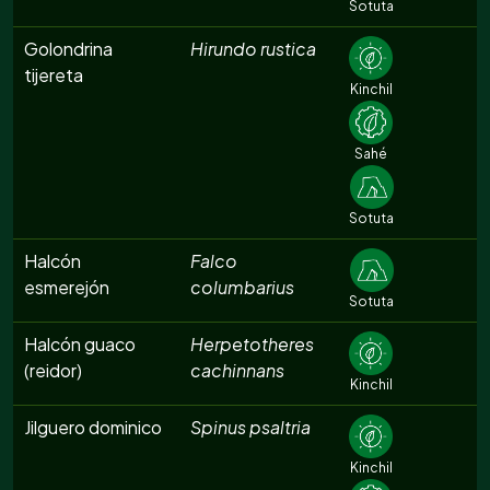
Sotuta
Golondrina
Hirundo rustica
tijereta
Kinchil
Sahé
Sotuta
Halcón
Falco
esmerejón
columbarius
Sotuta
Halcón guaco
Herpetotheres
(reidor)
cachinnans
Kinchil
Jilguero dominico
Spinus psaltria
Kinchil