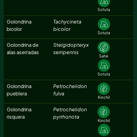
Sotuta
Golondrina
Tachycineta
bicolor
bicolor
Sotuta
Golondrina de
Stelgidopteryx
alas aserradas
serripennis
Sahé
Sotuta
Golondrina
Petrochelidon
pueblera
fulva
Kinchil
Golondrina
Petrochelidon
risquera
pyrrhonota
Kinchil