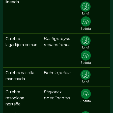
lineada
Sahé
Sotuta
Culebra
Mastigodryas
lagartijera común
melanolomus
Sahé
Sotuta
Culebra naricilla
Ficimia publia
manchada
Sahé
Culebra
Phryonax
resoplona
poecilonotus
Sotuta
norteña