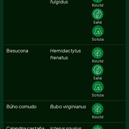
fulgidus
Kinchil
Sahé
Sotuta
Besucona
Hemidactylus
frenatus
Kinchil
Sahé
Sotuta
Búho cornudo
Bubo virginianus
Kinchil
Calandria castaña
Icterus spurius