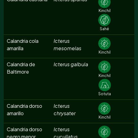
Kinchil
Sahé
Calandria cola
Icterus
amarilla
mesomelas
Kinchil
Calandria de
Icterus galbula
Baltimore
Kinchil
Sotuta
Calandria dorso
Icterus
amarillo
chrysater
Kinchil
Calandria dorso
Icterus
negro menor
cucullatus