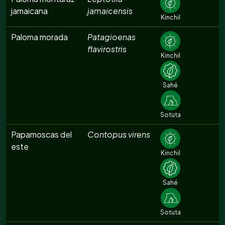
jamaicana
jamaicensis
Kinchil
Paloma morada
Patagioenas
flavirostris
Kinchil
Sahé
Sotuta
Papamoscas del
Contopus virens
este
Kinchil
Sahé
Sotuta