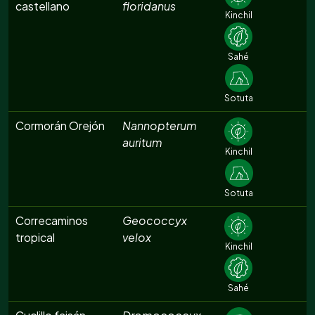
castellano
floridanus
Kinchil
Sahé
Sotuta
Cormorán Orejón
Nannopterum
auritum
Kinchil
Sotuta
Correcaminos
Geococcyx
tropical
velox
Kinchil
Sahé