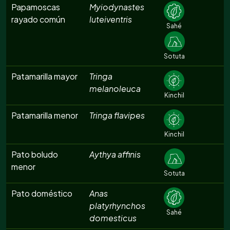
Papamoscas
Myiodynastes
rayado común
luteiventris
Sahé
Sotuta
Patamarilla mayor
Tringa
melanoleuca
Kinchil
Patamarilla menor
Tringa flavipes
Kinchil
Pato boludo
Aythya affinis
menor
Sotuta
Pato doméstico
Anas
platyrhynchos
Sahé
domesticus