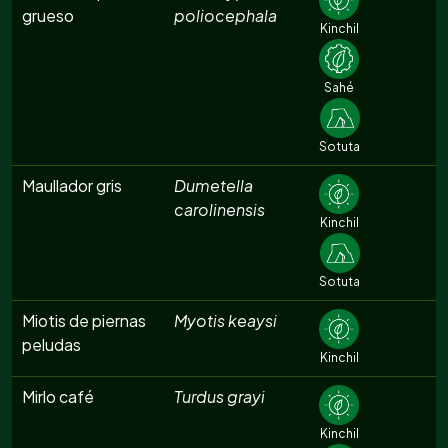
grueso
poliocephala
Kinchil
Sahé
Sotuta
Maullador gris
Dumetella
carolinensis
Kinchil
Sotuta
Miotis de piernas
Myotis keaysi
peludas
Kinchil
Mirlo café
Turdus grayi
Kinchil