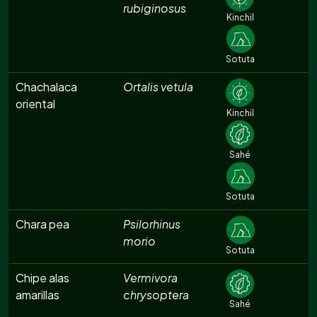
rubiginosus
Kinchil
Sotuta
Chachalaca
Ortalis vetula
oriental
Kinchil
Sahé
Sotuta
Chara pea
Psilorhinus
morio
Sotuta
Chipe alas
Vermivora
amarillas
chrysoptera
Sahé