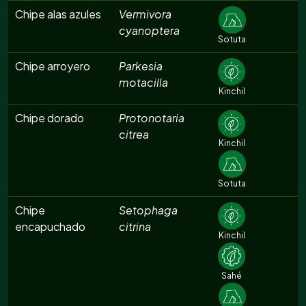
Chipe alas azules
Vermivora
cyanoptera
Sotuta
Chipe arroyero
Parkesia
motacilla
Kinchil
Chipe dorado
Protonotaria
citrea
Kinchil
Sotuta
Chipe
Setophaga
encapuchado
citrina
Kinchil
Sahé