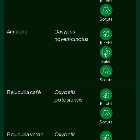
Kinchil
Sotuta
Armadillo
Dasypus
novemcinctus
Kinchil
Sahé
Sotuta
Bejuquilla café
Oxybelis
potosiensis
Kinchil
Sotuta
Bejuquilla verde
Oxybelis