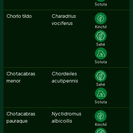
Sotuta
Chorlo tildo
Charadrius
vociferus
Kinchil
Sahé
Sotuta
Chotacabras
Chordeiles
menor
acutipennis
Sahé
Sotuta
Chotacabras
Nyctidromus
pauraque
albicollis
Kinchil