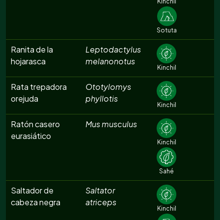
Kinchil
Sotuta
Ranita de la
Leptodactylus
hojarasca
melanonotus
Kinchil
Rata trepadora
Ototylomys
orejuda
phyllotis
Kinchil
Ratón casero
Mus musculus
eurasiático
Kinchil
Sahé
Saltador de
Saltator
cabeza negra
atriceps
Kinchil