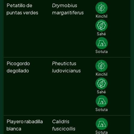
Petatillo de
Drymobius
puntas verdes
margaritiferus
Kinchil
Sahé
Sotuta
Picogordo
Pheutictus
degollado
ludovicianus
Kinchil
Sahé
Sotuta
Playero rabadilla
Calidris
blanca
fuscicollis
Sotuta