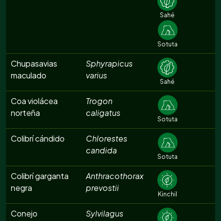
Sahé
Sotuta
Chupasavias
Sphyrapicus
maculado
varius
Sahé
Coa violácea
Trogon
norteña
caligatus
Sotuta
Colibrí cándido
Chlorestes
candida
Sotuta
Colibrí garganta
Anthracothorax
negra
prevostii
Kinchil
Conejo
Sylvilagus