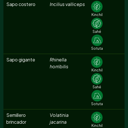
Sapo costero
Incilius valliceps
Kinchil
Sahé
Sotuta
Sapo gigante
Rhinella
horribilis
Kinchil
Sahé
Sotuta
Semillero
Volatinia
brincador
jacarina
Kinchil