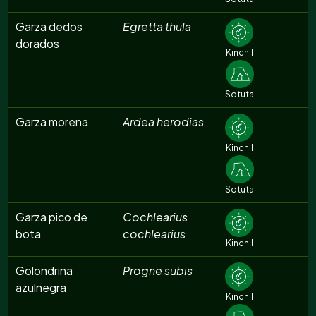
Garza dedos
Egretta thula
dorados
Kinchil
Sotuta
Garza morena
Ardea herodias
Kinchil
Sotuta
Garza pico de
Cochlearius
bota
cochlearius
Kinchil
Golondrina
Progne subis
azulnegra
Kinchil