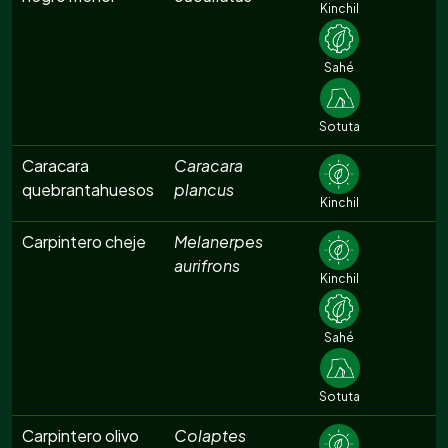
Kinchil
Sahé
Sotuta
Caracara
Caracara
quebrantahuesos
plancus
Kinchil
Carpintero cheje
Melanerpes
aurifrons
Kinchil
Sahé
Sotuta
Carpintero olivo
Colaptes