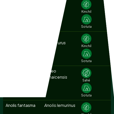
Agachona
Gallinago
norteamericana
delicata
Kinchil
Sotuta
Aguililla cola corta
Buteo
brachyurus
Kinchil
Sotuta
Aguililla cola roja
Buteo
jamaicensis
Sahé
Sotuta
Anolis fantasma
Anolis lemurinus