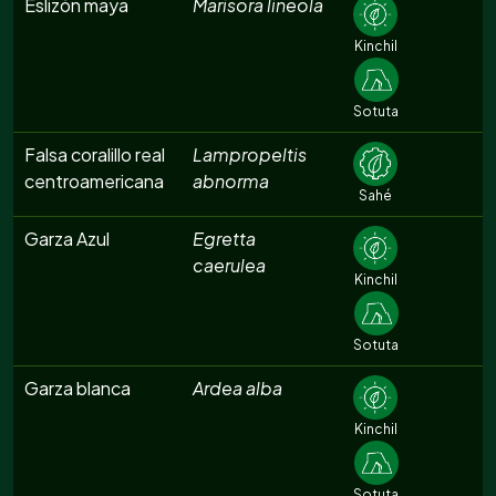
Eslizón maya
Marisora lineola
Kinchil
Sotuta
Falsa coralillo real
Lampropeltis
centroamericana
abnorma
Sahé
Garza Azul
Egretta
caerulea
Kinchil
Sotuta
Garza blanca
Ardea alba
Kinchil
Sotuta