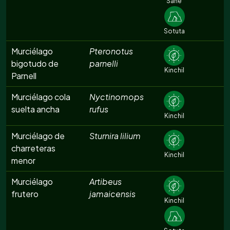
Sahé
Sotuta
Murciélago
Pteronotus
bigotudo de
parnelli
Kinchil
Parnell
Murciélago cola
Nyctinomops
suelta ancha
rufus
Kinchil
Murciélago de
Sturnira lilium
charreteras
Kinchil
menor
Murciélago
Artibeus
frutero
jamaicensis
Kinchil