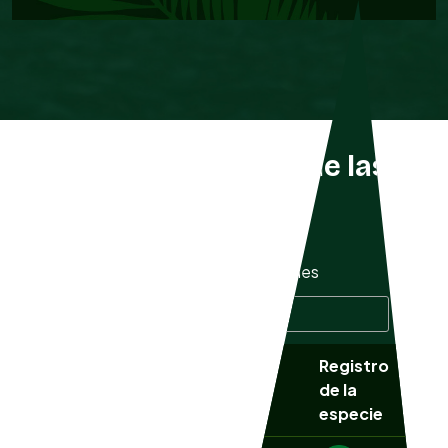
Listado completo de las
especies
Mostrar
especies
Buscar especie:
Registro
Nombre
NOM
Nombre común
de la
científico
059
especie