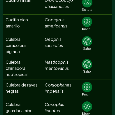
Cuclillo faisán
Dromococcyx
phasianellus
Sotuta
Cuclillo pico
Coccyzus
amarillo
americanus
Kinchil
Culebra
Geophis
caracolera
sanniolus
Sahé
pigmea
Culebra
Masticophis
chirriadora
mentovarius
Sahé
neotropical
Culebra de rayas
Coniophanes
negras
imperialis
Kinchil
Culebra
Conophis
guardacamino
lineatus
Kinchil