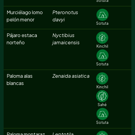
Sotuta
Murciélago lomo
Pteronotus
pelón menor
davyi
Sotuta
Pájaro estaca
Nyctibius
norteño
jamaicensis
Kinchil
Sotuta
Paloma alas
Zenaida asiatica
blancas
Kinchil
Sahé
Sotuta
Paloma montaraz
Leptotila