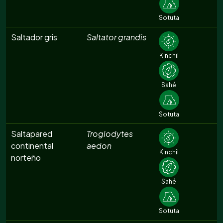
Sotuta
Saltador gris
Saltator grandis
Kinchil
Sahé
Sotuta
Saltapared
Troglodytes
continental
aedon
Kinchil
norteño
Sahé
Sotuta