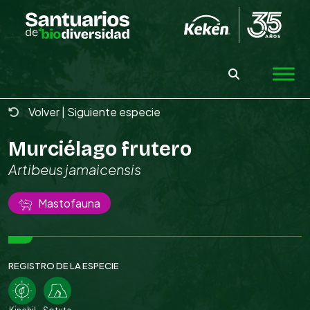
Skip
to
the
content
Volver
|
Siguiente especie
Murciélago frutero
Artibeus jamaicensis
Mastofauna
REGISTRO DE LA ESPECIE