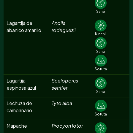
Sahé
Lagartija de
Anolis
abanico amarillo
rodriguezii
Kinchil
Sahé
Sotuta
Lagartija
Sceloporus
espinosa azul
serrifer
Sahé
Lechuza de
Tyto alba
campanario
Sotuta
Mapache
Procyon lotor