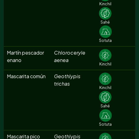
Kinchil
Sahé
Sotuta
Martín pescador
Chloroceryle
enano
aenea
Kinchil
Mascarita común
Geothlypis
trichas
Kinchil
Sahé
Sotuta
Mascarita pico
Geothlypis