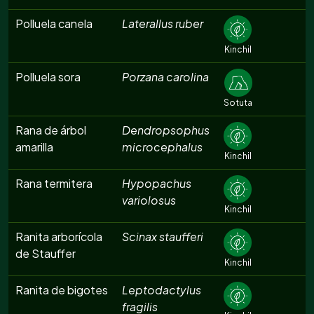
Polluela canela
Laterallus ruber
Kinchil
Polluela sora
Porzana carolina
Sotuta
Rana de árbol
Dendropsophus
amarilla
microcephalus
Kinchil
Rana termitera
Hypopachus
variolosus
Kinchil
Ranita arborícola
Scinax staufferi
de Stauffer
Kinchil
Ranita de bigotes
Leptodactylus
fragilis