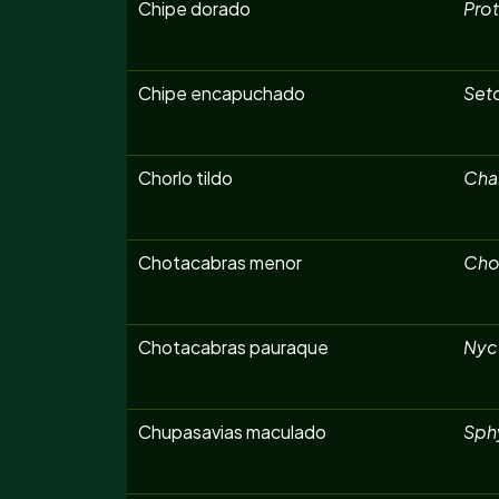
Chipe dorado
Prot
Chipe encapuchado
Seto
Chorlo tildo
Char
Chotacabras menor
Cho
Chotacabras pauraque
Nyct
Chupasavias maculado
Sphy