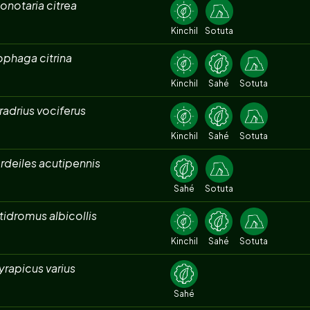
onotaria citrea
Kinchil
Sotuta
phaga citrina
Kinchil
Sahé
Sotuta
adrius vociferus
Kinchil
Sahé
Sotuta
rdeiles acutipennis
Sahé
Sotuta
idromus albicollis
Kinchil
Sahé
Sotuta
rapicus varius
Sahé