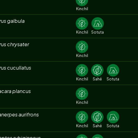
Kinchil
rus galbula
Kinchil
Sotuta
rus chrysater
Kinchil
rus cucullatus
Kinchil
Sahé
Sotuta
acara plancus
Kinchil
nerpes aurifrons
Kinchil
Sahé
Sotuta
aptes rubiginosus