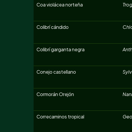
Coa violácea norteña
Trog
Colibrí cándido
Chl
Colibrí garganta negra
Anth
Conejo castellano
Sylv
Cormorán Orejón
Nan
Correcaminos tropical
Geo