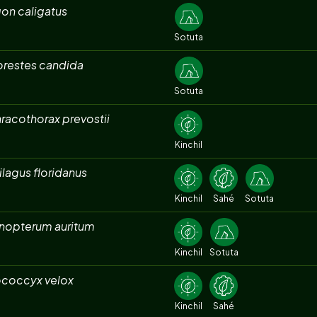
on caligatus
Sotuta
orestes candida
Sotuta
racothorax prevostii
Kinchil
ilagus floridanus
Kinchil
Sahé
Sotuta
nopterum auritum
Kinchil
Sotuta
coccyx velox
Kinchil
Sahé