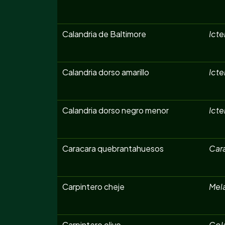
Calandria de Baltimore
Icte
Calandria dorso amarillo
Icte
Calandria dorso negro menor
Icte
Caracara quebrantahuesos
Car
Carpintero cheje
Mela
Carpintero olivo
Col