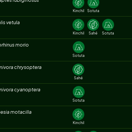
Kinchil
Sotuta
lis vetula
Kinchil
Sahé
Sotuta
orhinus morio
Sotuta
mivora chrysoptera
Sahé
mivora cyanoptera
Sotuta
esia motacilla
Kinchil