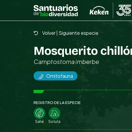
Skip
to
the
content
Volver
|
Siguiente especie
Mosquerito chilló
Camptostoma imberbe
Ornitofauna
REGISTRO DE LA ESPECIE
Sahé
Sotuta