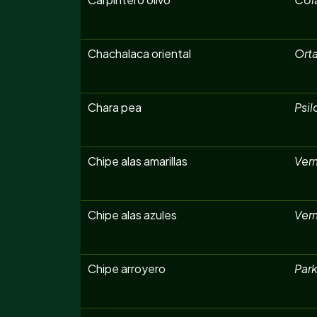
Chachalaca oriental
Orta
Chara pea
Psil
Chipe alas amarillas
Ver
Chipe alas azules
Ver
Chipe arroyero
Park