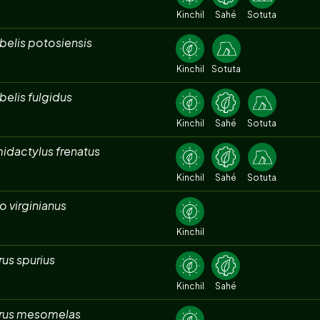
Kinchil
Sahé
Sotuta
belis potosiensis
Kinchil
Sotuta
elis fulgidus
Kinchil
Sahé
Sotuta
idactylus frenatus
Kinchil
Sahé
Sotuta
 virginianus
Kinchil
rus spurius
Kinchil
Sahé
erus mesomelas