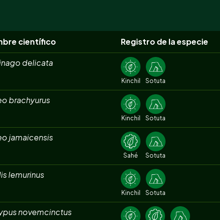
bre científico
Registro de la especie
inago delicata
Kinchil
Sotuta
eo brachyurus
Kinchil
Sotuta
eo jamaicensis
Sahé
Sotuta
is lemurinus
Kinchil
Sotuta
ypus novemcinctus