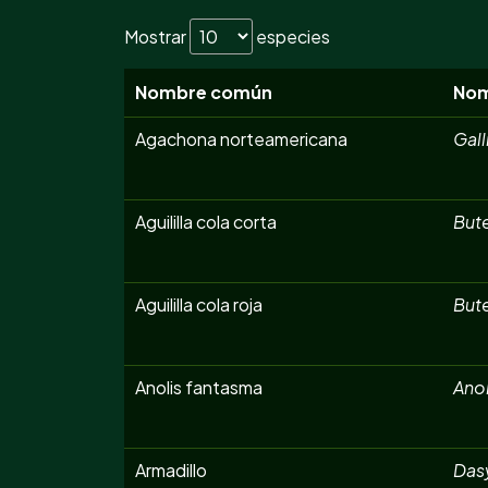
Mostrar
especies
Nombre común
Nom
Agachona norteamericana
Gall
Aguililla cola corta
But
Aguililla cola roja
But
Anolis fantasma
Anol
Armadillo
Das