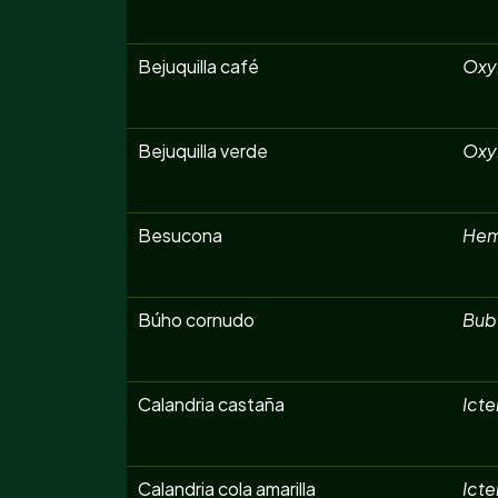
Bejuquilla café
Oxy
Bejuquilla verde
Oxyb
Besucona
Hem
Búho cornudo
Bubo
Calandria castaña
Icte
Calandria cola amarilla
Ict