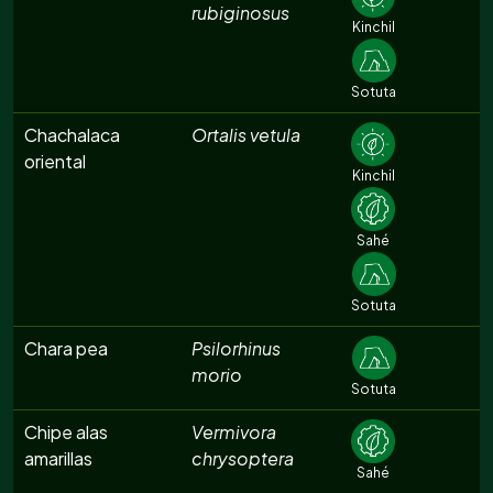
rubiginosus
Kinchil
Sotuta
Chachalaca
Ortalis vetula
oriental
Kinchil
Sahé
Sotuta
Chara pea
Psilorhinus
morio
Sotuta
Chipe alas
Vermivora
amarillas
chrysoptera
Sahé