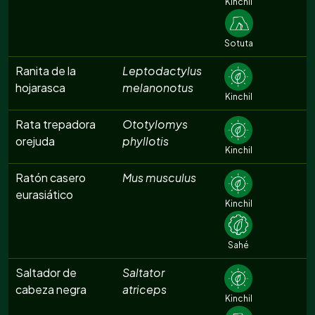
Kinchil
Sotuta
Ranita de la
Leptodactylus
hojarasca
melanonotus
Kinchil
Rata trepadora
Ototylomys
orejuda
phyllotis
Kinchil
Ratón casero
Mus musculus
eurasiático
Kinchil
Sahé
Saltador de
Saltator
cabeza negra
atriceps
Kinchil