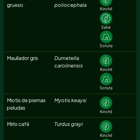
grueso
poliocephala
Kinchil
Sahé
Sotuta
Maullador gris
Dumetella
carolinensis
Kinchil
Sotuta
Miotis de piernas
Myotis keaysi
peludas
Kinchil
Mirlo café
Turdus grayi
Kinchil