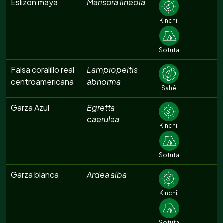
Eslizón maya
Marisora lineola
Kinchil
Sotuta
Falsa coralillo real
Lampropeltis
centroamericana
abnorma
Sahé
Garza Azul
Egretta
caerulea
Kinchil
Sotuta
Garza blanca
Ardea alba
Kinchil
Sotuta