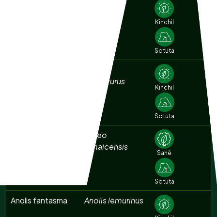
Agachona
Gallinago
norteamericana
delicata
Kinchil
Sotuta
Aguililla cola corta
Buteo
brachyurus
Kinchil
Sotuta
Aguililla cola roja
Buteo
jamaicensis
Sahé
Sotuta
Anolis fantasma
Anolis lemurinus