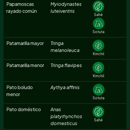
Papamoscas
Myiodynastes
rayado común
luteiventris
Sahé
Sotuta
Patamarilla mayor
Tringa
melanoleuca
Kinchil
Patamarilla menor
Tringa flavipes
Kinchil
Pato boludo
Aythya affinis
menor
Sotuta
Pato doméstico
Anas
platyrhynchos
Sahé
domesticus