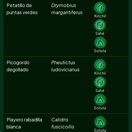
Petatillo de
Drymobius
puntas verdes
margaritiferus
Kinchil
Sahé
Sotuta
Picogordo
Pheutictus
degollado
ludovicianus
Kinchil
Sahé
Sotuta
Playero rabadilla
Calidris
blanca
fuscicollis
Sotuta