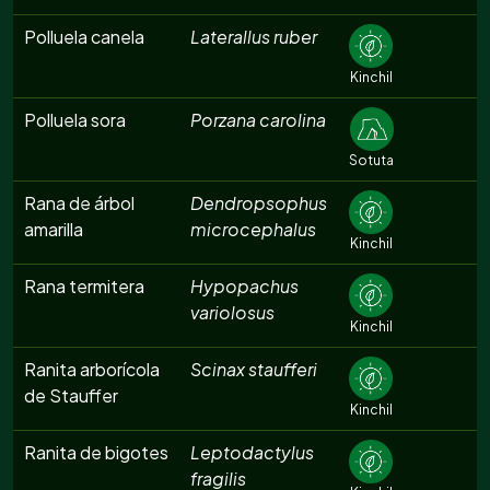
Polluela canela
Laterallus ruber
Kinchil
Polluela sora
Porzana carolina
Sotuta
Rana de árbol
Dendropsophus
amarilla
microcephalus
Kinchil
Rana termitera
Hypopachus
variolosus
Kinchil
Ranita arborícola
Scinax staufferi
de Stauffer
Kinchil
Ranita de bigotes
Leptodactylus
fragilis