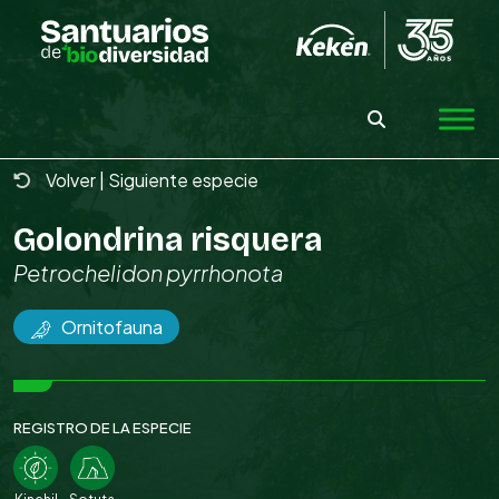
Skip
to
the
content
Volver
|
Siguiente especie
Golondrina risquera
Petrochelidon pyrrhonota
Ornitofauna
REGISTRO DE LA ESPECIE