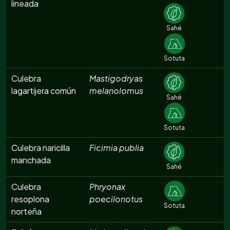
lineada
Sahé
Sotuta
Culebra
Mastigodryas
lagartijera común
melanolomus
Sahé
Sotuta
Culebra naricilla
Ficimia publia
manchada
Sahé
Culebra
Phryonax
resoplona
poecilonotus
Sotuta
norteña