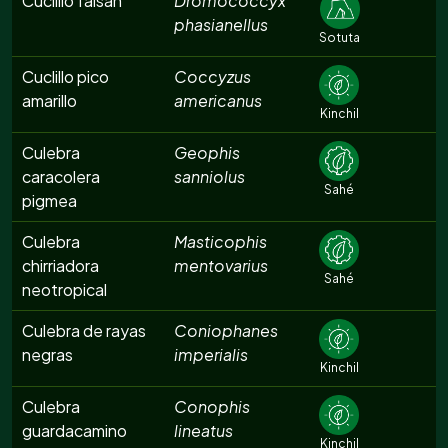
Cuclillo faisán
Dromococcyx
phasianellus
Sotuta
Cuclillo pico
Coccyzus
amarillo
americanus
Kinchil
Culebra
Geophis
caracolera
sanniolus
Sahé
pigmea
Culebra
Masticophis
chirriadora
mentovarius
Sahé
neotropical
Culebra de rayas
Coniophanes
negras
imperialis
Kinchil
Culebra
Conophis
guardacamino
lineatus
Kinchil