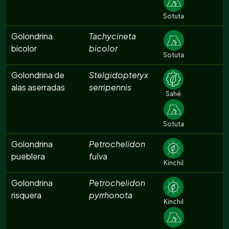
Sotuta
Golondrina
Tachycineta
bicolor
bicolor
Sotuta
Golondrina de
Stelgidopteryx
alas aserradas
serripennis
Sahé
Sotuta
Golondrina
Petrochelidon
pueblera
fulva
Kinchil
Golondrina
Petrochelidon
risquera
pyrrhonota
Kinchil