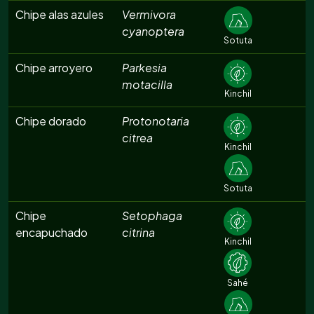
Chipe alas azules
Vermivora
cyanoptera
Sotuta
Chipe arroyero
Parkesia
motacilla
Kinchil
Chipe dorado
Protonotaria
citrea
Kinchil
Sotuta
Chipe
Setophaga
encapuchado
citrina
Kinchil
Sahé