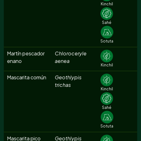
Kinchil
Sahé
Sotuta
Martín pescador
Chloroceryle
enano
aenea
Kinchil
Mascarita común
Geothlypis
trichas
Kinchil
Sahé
Sotuta
Mascarita pico
Geothlypis