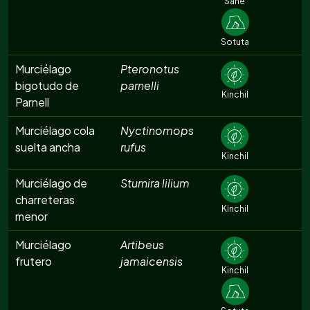
Sahé
Sotuta
Murciélago
Pteronotus
bigotudo de
parnelli
Kinchil
Parnell
Murciélago cola
Nyctinomops
suelta ancha
rufus
Kinchil
Murciélago de
Sturnira lilium
charreteras
Kinchil
menor
Murciélago
Artibeus
frutero
jamaicensis
Kinchil