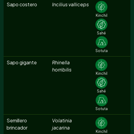
Sapo costero
Incilius valliceps
Kinchil
Sahé
Sotuta
Sapo gigante
Rhinella
horribilis
Kinchil
Sahé
Sotuta
Semillero
Volatinia
brincador
jacarina
Kinchil