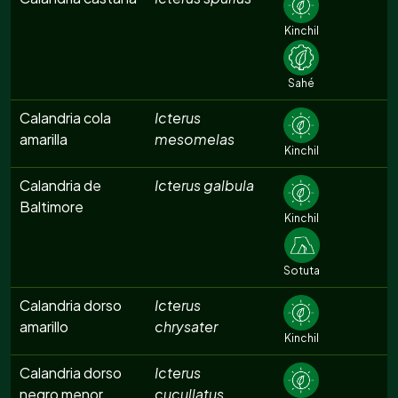
Kinchil
Sahé
Calandria cola
Icterus
amarilla
mesomelas
Kinchil
Calandria de
Icterus galbula
Baltimore
Kinchil
Sotuta
Calandria dorso
Icterus
amarillo
chrysater
Kinchil
Calandria dorso
Icterus
negro menor
cucullatus