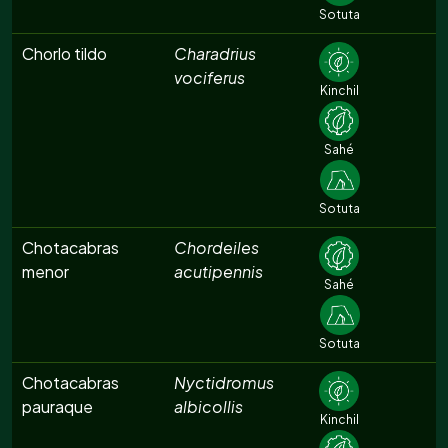
Sotuta
Chorlo tildo
Charadrius
vociferus
Kinchil
Sahé
Sotuta
Chotacabras
Chordeiles
menor
acutipennis
Sahé
Sotuta
Chotacabras
Nyctidromus
pauraque
albicollis
Kinchil