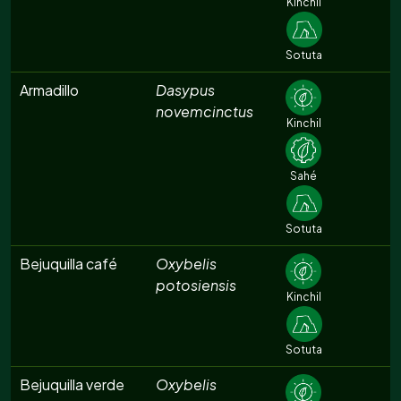
Kinchil
Sotuta
Armadillo
Dasypus
novemcinctus
Kinchil
Sahé
Sotuta
Bejuquilla café
Oxybelis
potosiensis
Kinchil
Sotuta
Bejuquilla verde
Oxybelis