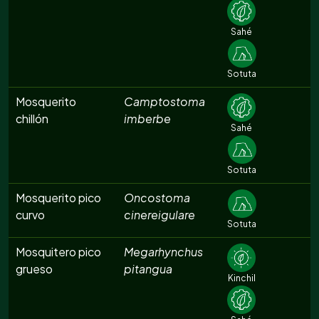
Sahé
Sotuta
Mosquerito
Camptostoma
chillón
imberbe
Sahé
Sotuta
Mosquerito pico
Oncostoma
curvo
cinereigulare
Sotuta
Mosquitero pico
Megarhynchus
grueso
pitangua
Kinchil