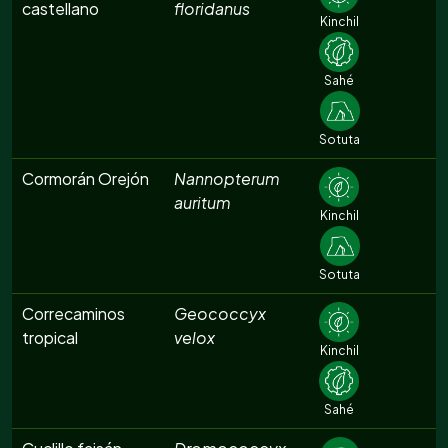
castellano
floridanus
Kinchil
Sahé
Sotuta
Cormorán Orejón
Nannopterum
auritum
Kinchil
Sotuta
Correcaminos
Geococcyx
tropical
velox
Kinchil
Sahé