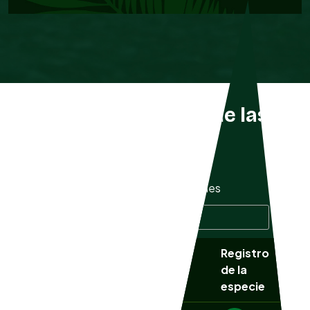
Listado completo de las
especies
Mostrar
especies
Buscar especie:
Registro
Nombre
NOM
Nombre común
de la
científico
059
especie