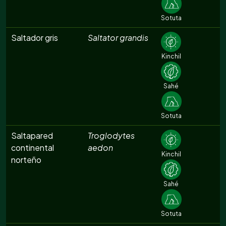
Sotuta
Saltador gris
Saltator grandis
Kinchil
Sahé
Sotuta
Saltapared
Troglodytes
continental
aedon
Kinchil
norteño
Sahé
Sotuta