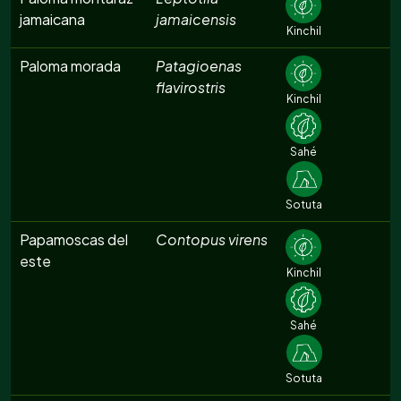
jamaicana
jamaicensis
Kinchil
Paloma morada
Patagioenas
flavirostris
Kinchil
Sahé
Sotuta
Papamoscas del
Contopus virens
este
Kinchil
Sahé
Sotuta