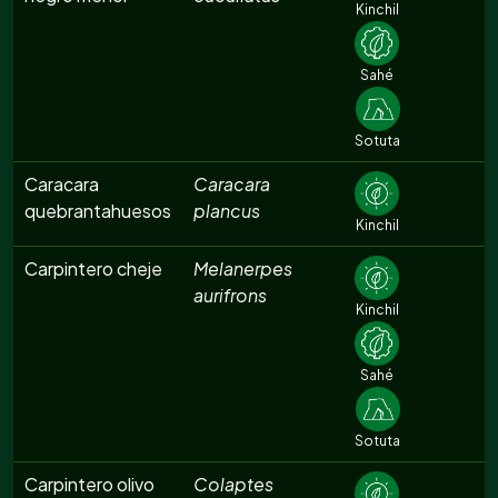
Kinchil
Sahé
Sotuta
Caracara
Caracara
quebrantahuesos
plancus
Kinchil
Carpintero cheje
Melanerpes
aurifrons
Kinchil
Sahé
Sotuta
Carpintero olivo
Colaptes