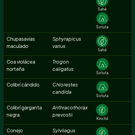
Sahé
Sotuta
Chupasavias
Sphyrapicus
maculado
varius
Sahé
Coa violácea
Trogon
norteña
caligatus
Sotuta
Colibrí cándido
Chlorestes
candida
Sotuta
Colibrí garganta
Anthracothorax
negra
prevostii
Kinchil
Conejo
Sylvilagus