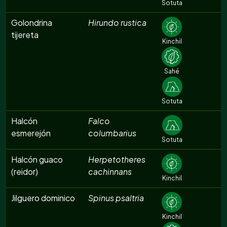
Sotuta
Golondrina
Hirundo rustica
tijereta
Kinchil
Sahé
Sotuta
Halcón
Falco
esmerejón
columbarius
Sotuta
Halcón guaco
Herpetotheres
(reidor)
cachinnans
Kinchil
Jilguero dominico
Spinus psaltria
Kinchil