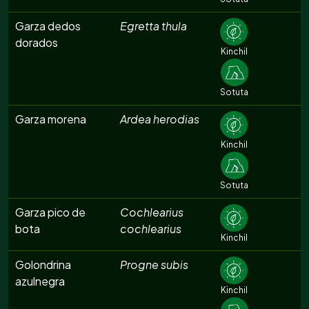
Garza dedos
Egretta thula
dorados
Kinchil
Sotuta
Garza morena
Ardea herodias
Kinchil
Sotuta
Garza pico de
Cochlearius
bota
cochlearius
Kinchil
Golondrina
Progne subis
azulnegra
Kinchil