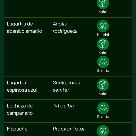
Sahé
Lagartija de
Anolis
abanico amarillo
rodriguezii
Kinchil
Sahé
Sotuta
Lagartija
Sceloporus
espinosa azul
serrifer
Sahé
Lechuza de
Tyto alba
campanario
Sotuta
Mapache
Procyon lotor