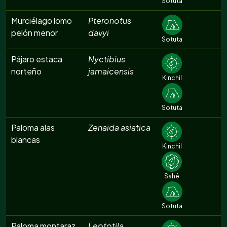
Sotuta
Murciélago lomo
Pteronotus
pelón menor
davyi
Sotuta
Pájaro estaca
Nyctibius
norteño
jamaicensis
Kinchil
Sotuta
Paloma alas
Zenaida asiatica
blancas
Kinchil
Sahé
Sotuta
Paloma montaraz
Leptotila