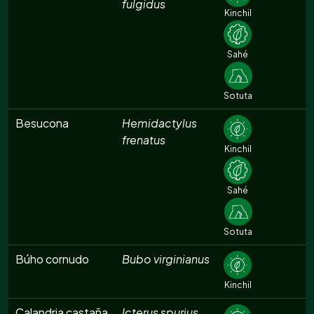
fulgidus
Kinchil
Sahé
Sotuta
Besucona
Hemidactylus
frenatus
Kinchil
Sahé
Sotuta
Búho cornudo
Bubo virginianus
Kinchil
Calandria castaña
Icterus spurius