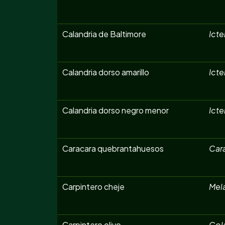
Calandria de Baltimore
Icte
Calandria dorso amarillo
Icte
Calandria dorso negro menor
Icte
Caracara quebrantahuesos
Car
Carpintero cheje
Mela
Carpintero olivo
Col