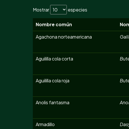
Mostrar
especies
Nombre común
Nom
Agachona norteamericana
Gall
Aguililla cola corta
But
Aguililla cola roja
But
Anolis fantasma
Anol
Armadillo
Das