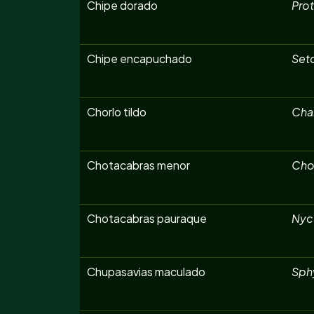
Chipe dorado
Prot
Chipe encapuchado
Seto
Chorlo tildo
Char
Chotacabras menor
Cho
Chotacabras pauraque
Nyct
Chupasavias maculado
Sphy