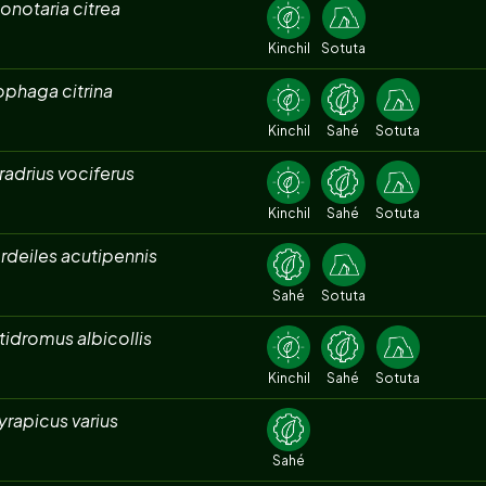
onotaria citrea
Kinchil
Sotuta
phaga citrina
Kinchil
Sahé
Sotuta
adrius vociferus
Kinchil
Sahé
Sotuta
rdeiles acutipennis
Sahé
Sotuta
idromus albicollis
Kinchil
Sahé
Sotuta
rapicus varius
Sahé