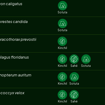
on caligatus
Sotuta
orestes candida
Sotuta
racothorax prevostii
Kinchil
ilagus floridanus
Kinchil
Sahé
Sotuta
nopterum auritum
Kinchil
Sotuta
coccyx velox
Kinchil
Sahé