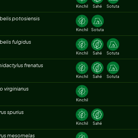
Kinchil
Sahé
Sotuta
belis potosiensis
Kinchil
Sotuta
elis fulgidus
Kinchil
Sahé
Sotuta
idactylus frenatus
Kinchil
Sahé
Sotuta
 virginianus
Kinchil
rus spurius
Kinchil
Sahé
erus mesomelas