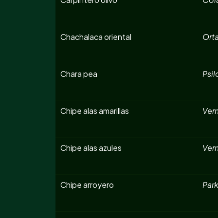
Chachalaca oriental
Orta
Chara pea
Psil
Chipe alas amarillas
Ver
Chipe alas azules
Ver
Chipe arroyero
Park