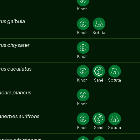
Kinchil
rus galbula
Kinchil
Sotuta
rus chrysater
Kinchil
rus cucullatus
Kinchil
Sahé
Sotuta
acara plancus
Kinchil
nerpes aurifrons
Kinchil
Sahé
Sotuta
aptes rubiginosus