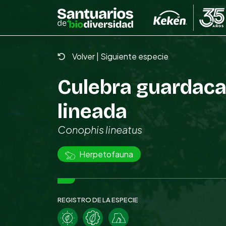
Skip
to
the
content
Volver
|
Siguiente especie
Culebra guardac
lineada
Conophis lineatus
Herpetofauna
REGISTRO DE LA ESPECIE