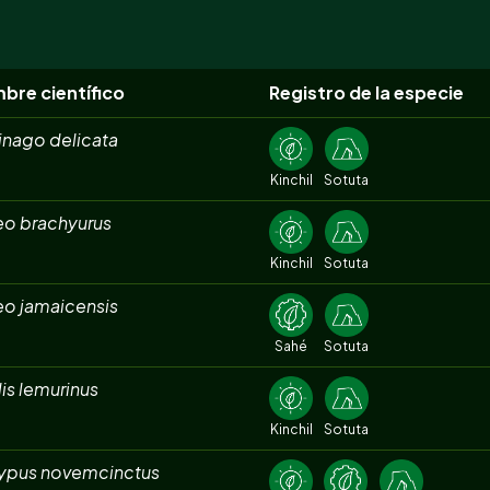
bre científico
Registro de la especie
inago delicata
Kinchil
Sotuta
eo brachyurus
Kinchil
Sotuta
eo jamaicensis
Sahé
Sotuta
is lemurinus
Kinchil
Sotuta
ypus novemcinctus