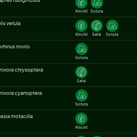
Kinchil
Sotuta
lis vetula
Kinchil
Sahé
Sotuta
orhinus morio
Sotuta
mivora chrysoptera
Sahé
mivora cyanoptera
Sotuta
esia motacilla
Kinchil