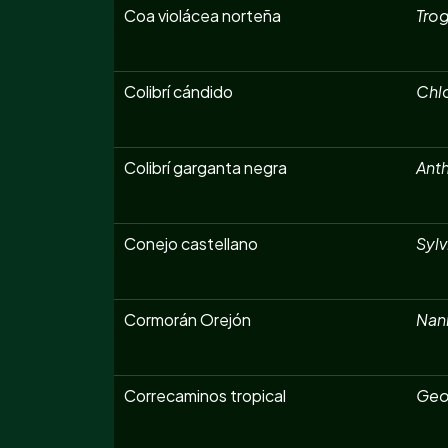
Coa violácea norteña
Trog
Colibrí cándido
Chl
Colibrí garganta negra
Anth
Conejo castellano
Sylv
Cormorán Orejón
Nan
Correcaminos tropical
Geo