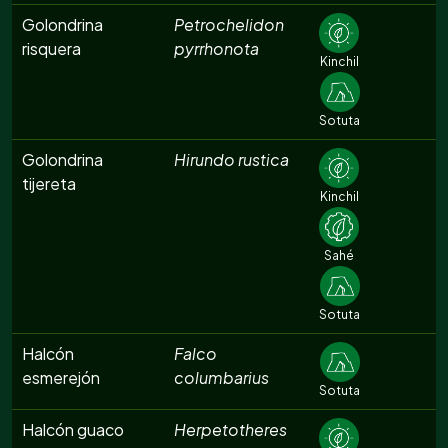
Golondrina
Petrochelidon
risquera
pyrrhonota
Kinchil
Sotuta
Golondrina
Hirundo rustica
tijereta
Kinchil
Sahé
Sotuta
Halcón
Falco
esmerejón
columbarius
Sotuta
Halcón guaco
Herpetotheres