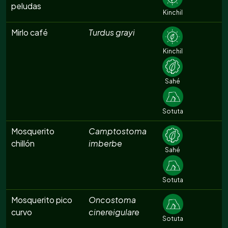
peludas
Kinchil
Mirlo café
Turdus grayi
Kinchil
Sahé
Sotuta
Mosquerito
Camptostoma
chillón
imberbe
Sahé
Sotuta
Mosquerito pico
Oncostoma
curvo
cinereigulare
Sotuta