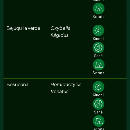
Sotuta
Bejuquilla verde
Oxybelis
fulgidus
Kinchil
Sahé
Sotuta
Besucona
Hemidactylus
frenatus
Kinchil
Sahé
Sotuta