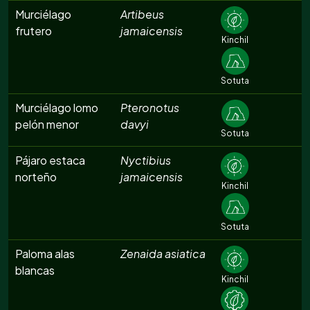
Murciélago
Artibeus
frutero
jamaicensis
Kinchil
Sotuta
Murciélago lomo
Pteronotus
pelón menor
davyi
Sotuta
Pájaro estaca
Nyctibius
norteño
jamaicensis
Kinchil
Sotuta
Paloma alas
Zenaida asiatica
blancas
Kinchil