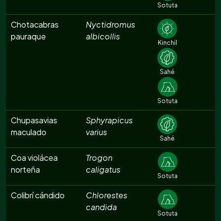
Sotuta
Chotacabras
Nyctidromus
pauraque
albicollis
Kinchil
Sahé
Sotuta
Chupasavias
Sphyrapicus
maculado
varius
Sahé
Coa violácea
Trogon
norteña
caligatus
Sotuta
Colibrí cándido
Chlorestes
candida
Sotuta