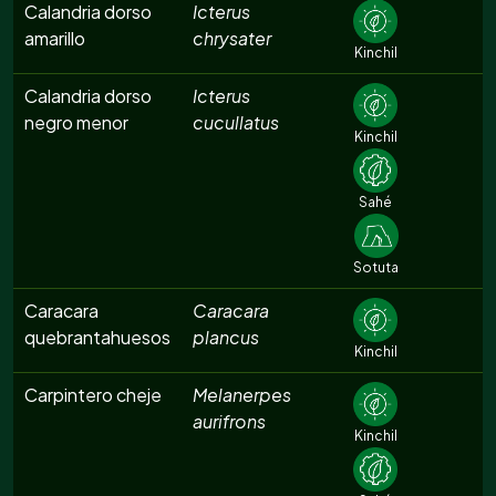
Calandria dorso
Icterus
amarillo
chrysater
Kinchil
Calandria dorso
Icterus
negro menor
cucullatus
Kinchil
Sahé
Sotuta
Caracara
Caracara
quebrantahuesos
plancus
Kinchil
Carpintero cheje
Melanerpes
aurifrons
Kinchil