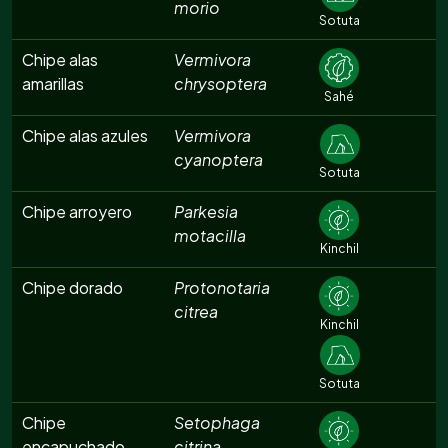
morio
Sotuta
Chipe alas
Vermivora
amarillas
chrysoptera
Sahé
Chipe alas azules
Vermivora
cyanoptera
Sotuta
Chipe arroyero
Parkesia
motacilla
Kinchil
Chipe dorado
Protonotaria
citrea
Kinchil
Sotuta
Chipe
Setophaga
encapuchado
citrina