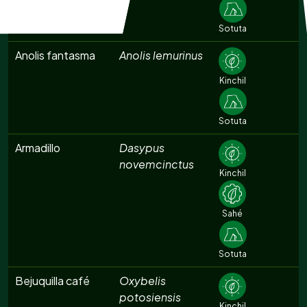
Sotuta
Anolis fantasma
Anolis lemurinus
Kinchil
Sotuta
Armadillo
Dasypus
novemcinctus
Kinchil
Sahé
Sotuta
Bejuquilla café
Oxybelis
potosiensis
Kinchil