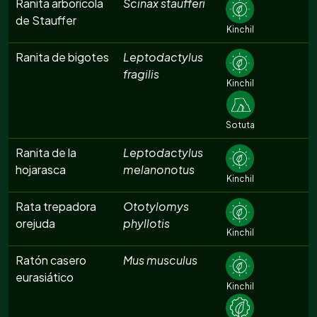
Ranita arborícola
Scinax staufferi
de Stauffer
Kinchil
Ranita de bigotes
Leptodactylus
fragilis
Kinchil
Sotuta
Ranita de la
Leptodactylus
hojarasca
melanonotus
Kinchil
Rata trepadora
Ototylomys
orejuda
phyllotis
Kinchil
Ratón casero
Mus musculus
eurasiático
Kinchil