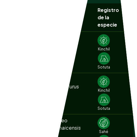
Registro
Nombre
NOM
Nombre común
de la
científico
059
especie
Agachona
Gallinago
norteamericana
delicata
Kinchil
Sotuta
Aguililla cola corta
Buteo
brachyurus
Kinchil
Sotuta
Aguililla cola roja
Buteo
jamaicensis
Sahé