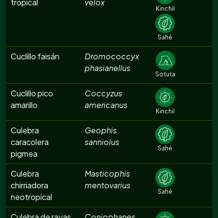
tropical
velox
Kinchil
Sahé
Cuclillo faisán
Dromococcyx
phasianellus
Sotuta
Cuclillo pico
Coccyzus
amarillo
americanus
Kinchil
Culebra
Geophis
caracolera
sanniolus
Sahé
pigmea
Culebra
Masticophis
chirriadora
mentovarius
Sahé
neotropical
Culebra de rayas
Coniophanes