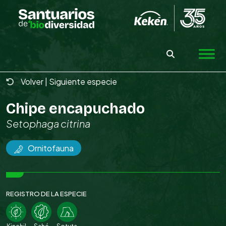
Skip
to
the
content
Volver
|
Siguiente especie
Chipe encapuchado
Setophaga citrina
Ornitofauna
REGISTRO DE LA ESPECIE