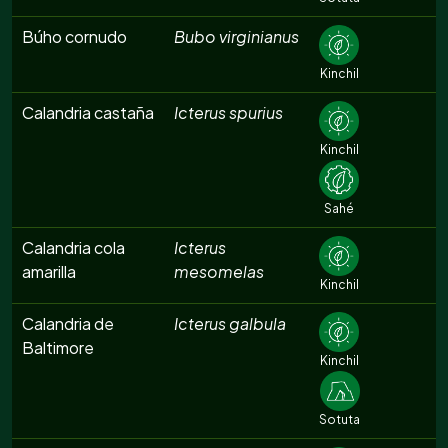
Búho cornudo
Bubo virginianus
Kinchil
Calandria castaña
Icterus spurius
Kinchil
Sahé
Calandria cola
Icterus
amarilla
mesomelas
Kinchil
Calandria de
Icterus galbula
Baltimore
Kinchil
Sotuta