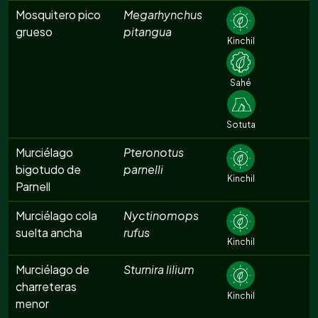
Mosquitero pico
Megarhynchus
grueso
pitangua
Kinchil
Sahé
Sotuta
Murciélago
Pteronotus
bigotudo de
parnelli
Kinchil
Parnell
Murciélago cola
Nyctinomops
suelta ancha
rufus
Kinchil
Murciélago de
Sturnira lilium
charreteras
Kinchil
menor