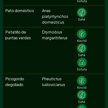
Sotuta
Pato doméstico
Anas
platyrhynchos
Sahé
domesticus
Petatillo de
Drymobius
puntas verdes
margaritiferus
Kinchil
Sahé
Sotuta
Picogordo
Pheutictus
degollado
ludovicianus
Kinchil
Sahé