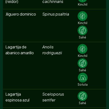
(reidor)
cachinnans
Kinchil
Jilguero dominico
Spinus psaltria
Kinchil
Sahé
Lagartija de
Anolis
abanico amarillo
rodriguezii
Kinchil
Sahé
Sotuta
Lagartija
Sceloporus
espinosa azul
serrifer
Sahé