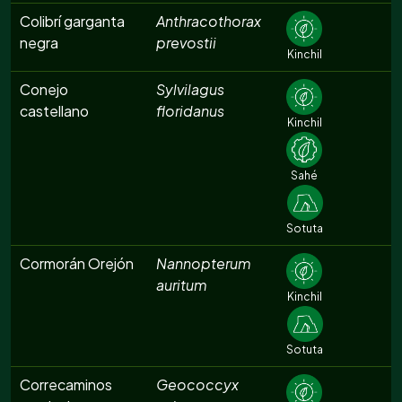
Colibrí garganta
Anthracothorax
negra
prevostii
Kinchil
Conejo
Sylvilagus
castellano
floridanus
Kinchil
Sahé
Sotuta
Cormorán Orejón
Nannopterum
auritum
Kinchil
Sotuta
Correcaminos
Geococcyx