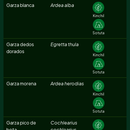
Garza blanca
Ardea alba
Kinchil
Sotuta
Garza dedos
Egretta thula
dorados
Kinchil
Sotuta
Garza morena
Ardea herodias
Kinchil
Sotuta
Garza pico de
Cochlearius
bota
cochlearius