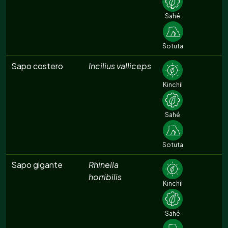
Sahé
Sotuta
Sapo costero
Incilius valliceps
Kinchil
Sahé
Sotuta
Sapo gigante
Rhinella
horribilis
Kinchil
Sahé