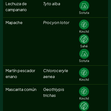
Lechuza de
Tyto alba
campanario
Sotuta
Mapache
Procyon lotor
Kinchil
Sahé
Sotuta
Martín pescador
Chloroceryle
enano
aenea
Kinchil
Mascarita común
Geothlypis
trichas
Kinchil