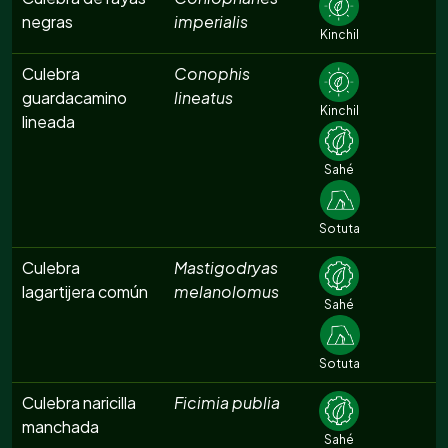
negras
imperialis
Kinchil
Culebra
Conophis
guardacamino
lineatus
Kinchil
lineada
Sahé
Sotuta
Culebra
Mastigodryas
lagartijera común
melanolomus
Sahé
Sotuta
Culebra naricilla
Ficimia publia
manchada
Sahé