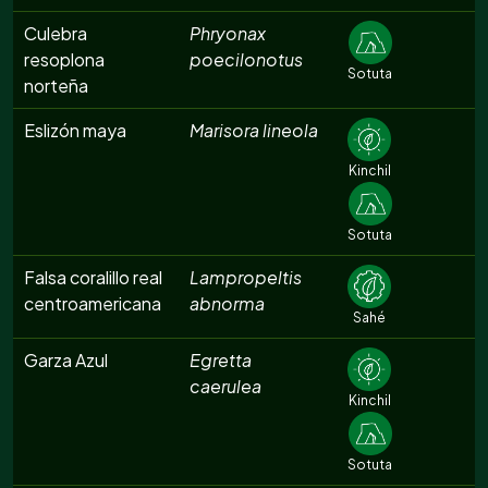
Culebra
Phryonax
resoplona
poecilonotus
Sotuta
norteña
Eslizón maya
Marisora lineola
Kinchil
Sotuta
Falsa coralillo real
Lampropeltis
centroamericana
abnorma
Sahé
Garza Azul
Egretta
caerulea
Kinchil
Sotuta