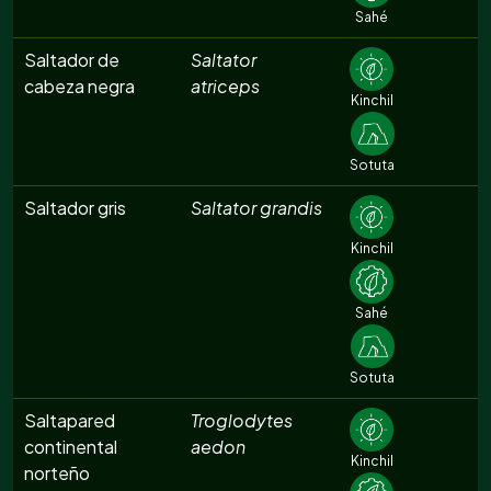
Sahé
Saltador de
Saltator
cabeza negra
atriceps
Kinchil
Sotuta
Saltador gris
Saltator grandis
Kinchil
Sahé
Sotuta
Saltapared
Troglodytes
continental
aedon
Kinchil
norteño