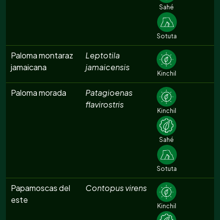
Sahé
Sotuta
Paloma montaraz
Leptotila
jamaicana
jamaicensis
Kinchil
Paloma morada
Patagioenas
flavirostris
Kinchil
Sahé
Sotuta
Papamoscas del
Contopus virens
este
Kinchil