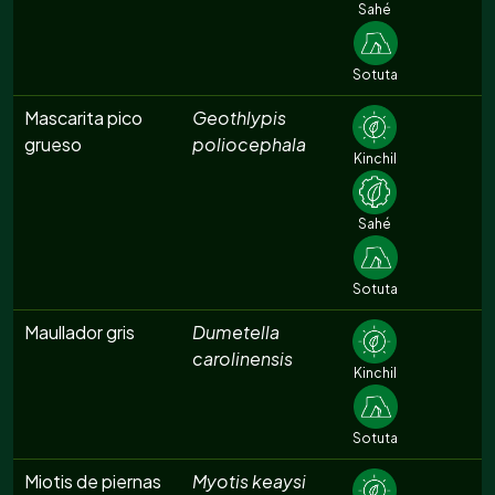
Sahé
Sotuta
Mascarita pico
Geothlypis
grueso
poliocephala
Kinchil
Sahé
Sotuta
Maullador gris
Dumetella
carolinensis
Kinchil
Sotuta
Miotis de piernas
Myotis keaysi