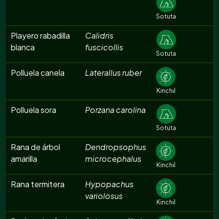
Sotuta
Playero rabadilla
Calidris
blanca
fuscicollis
Sotuta
Polluela canela
Laterallus ruber
Kinchil
Polluela sora
Porzana carolina
Sotuta
Rana de árbol
Dendropsophus
amarilla
microcephalus
Kinchil
Rana termitera
Hypopachus
variolosus
Kinchil