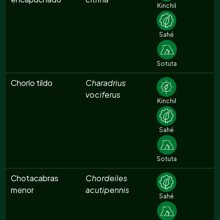
Kinchil
Sahé
Sotuta
Chorlo tildo
Charadrius
vociferus
Kinchil
Sahé
Sotuta
Chotacabras
Chordeiles
menor
acutipennis
Sahé