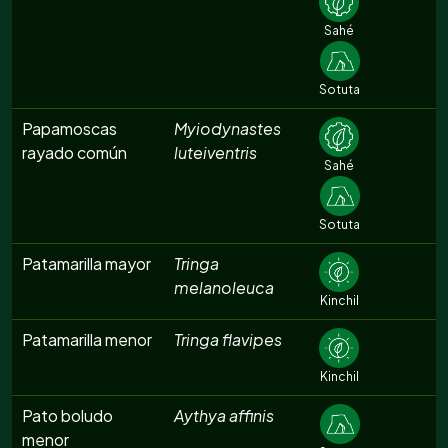
Sahé
Sotuta
Papamoscas
Myiodynastes
rayado común
luteiventris
Sahé
Sotuta
Patamarilla mayor
Tringa
melanoleuca
Kinchil
Patamarilla menor
Tringa flavipes
Kinchil
Pato boludo
Aythya affinis
menor