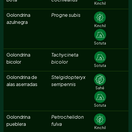
Kinchil
Golondrina
Progne subis
azulnegra
Kinchil
Sotuta
Golondrina
Tachycineta
bicolor
bicolor
Sotuta
Golondrina de
Stelgidopteryx
alas aserradas
serripennis
Sahé
Sotuta
Golondrina
Petrochelidon
pueblera
fulva
Kinchil