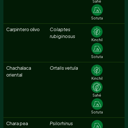
Sahé
Sotuta
Carpintero olivo
Colaptes
rubiginosus
Kinchil
Sotuta
Chachalaca
Ortalis vetula
oriental
Kinchil
Sahé
Sotuta
Chara pea
Psilorhinus