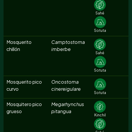
Sahé
Sotuta
Mosquerito
Camptostoma
chillón
imberbe
Sahé
Sotuta
Mosquerito pico
Oncostoma
curvo
cinereigulare
Sotuta
Mosquitero pico
Megarhynchus
grueso
pitangua
Kinchil