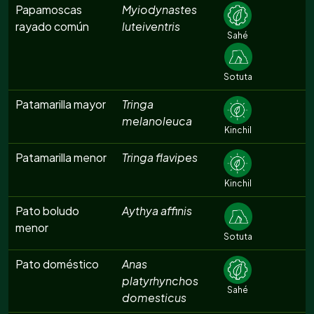
Papamoscas
Myiodynastes
rayado común
luteiventris
Sahé
Sotuta
Patamarilla mayor
Tringa
melanoleuca
Kinchil
Patamarilla menor
Tringa flavipes
Kinchil
Pato boludo
Aythya affinis
menor
Sotuta
Pato doméstico
Anas
platyrhynchos
Sahé
domesticus