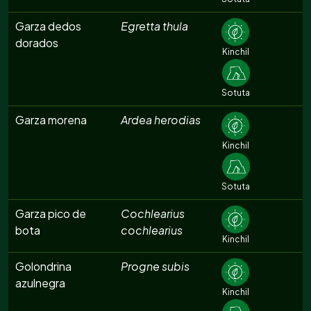
Garza dedos
Egretta thula
dorados
Kinchil
Sotuta
Garza morena
Ardea herodias
Kinchil
Sotuta
Garza pico de
Cochlearius
bota
cochlearius
Kinchil
Golondrina
Progne subis
azulnegra
Kinchil