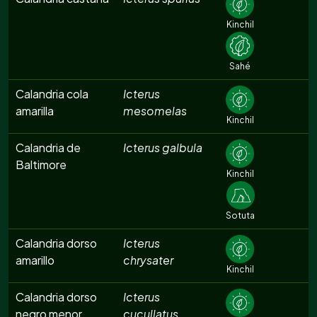
Kinchil
Sahé
Calandria cola
Icterus
amarilla
mesomelas
Kinchil
Calandria de
Icterus galbula
Baltimore
Kinchil
Sotuta
Calandria dorso
Icterus
amarillo
chrysater
Kinchil
Calandria dorso
Icterus
negro menor
cucullatus