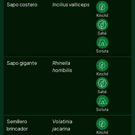
Sapo costero
Incilius valliceps
Kinchil
Sahé
Sotuta
Sapo gigante
Rhinella
horribilis
Kinchil
Sahé
Sotuta
Semillero
Volatinia
brincador
jacarina
Kinchil