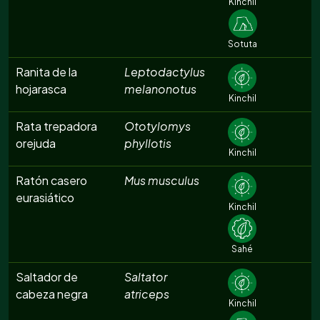
Kinchil
Sotuta
Ranita de la
Leptodactylus
hojarasca
melanonotus
Kinchil
Rata trepadora
Ototylomys
orejuda
phyllotis
Kinchil
Ratón casero
Mus musculus
eurasiático
Kinchil
Sahé
Saltador de
Saltator
cabeza negra
atriceps
Kinchil