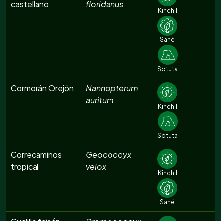
castellano
floridanus
Kinchil
Sahé
Sotuta
Cormorán Orejón
Nannopterum
auritum
Kinchil
Sotuta
Correcaminos
Geococcyx
tropical
velox
Kinchil
Sahé