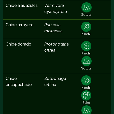
Chipe alas azules
Vermivora
cyanoptera
Sotuta
Chipe arroyero
Parkesia
motacilla
Kinchil
Chipe dorado
Protonotaria
citrea
Kinchil
Sotuta
Chipe
Setophaga
encapuchado
citrina
Kinchil
Sahé