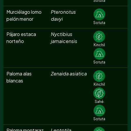
Sotuta
Murciélago lomo
Pteronotus
pelón menor
davyi
Sotuta
Pájaro estaca
Nyctibius
norteño
jamaicensis
Kinchil
Sotuta
Paloma alas
Zenaida asiatica
blancas
Kinchil
Sahé
Sotuta
Paloma montaraz
Leptotila