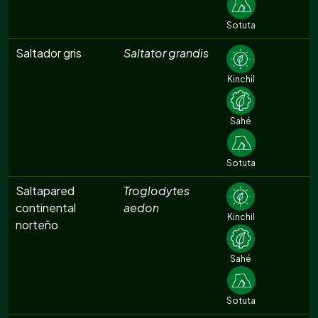
Sotuta
Saltador gris
Saltator grandis
Kinchil
Sahé
Sotuta
Saltapared
Troglodytes
continental
aedon
Kinchil
norteño
Sahé
Sotuta