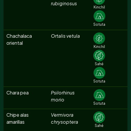
rubiginosus
Kinchil
Sotuta
Chachalaca
Ortalis vetula
oriental
Kinchil
Sahé
Sotuta
Chara pea
Psilorhinus
morio
Sotuta
Chipe alas
Vermivora
amarillas
chrysoptera
Sahé