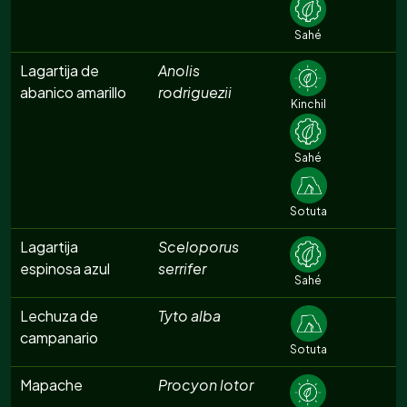
Sahé
Lagartija de
Anolis
abanico amarillo
rodriguezii
Kinchil
Sahé
Sotuta
Lagartija
Sceloporus
espinosa azul
serrifer
Sahé
Lechuza de
Tyto alba
campanario
Sotuta
Mapache
Procyon lotor