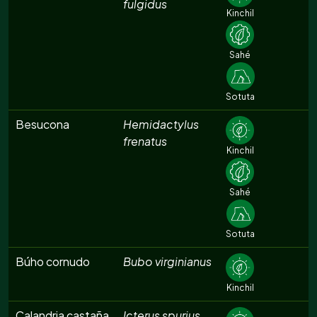
fulgidus
Kinchil
Sahé
Sotuta
Besucona
Hemidactylus
frenatus
Kinchil
Sahé
Sotuta
Búho cornudo
Bubo virginianus
Kinchil
Calandria castaña
Icterus spurius