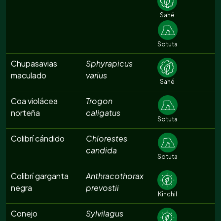
Sahé
Sotuta
Chupasavias
Sphyrapicus
maculado
varius
Sahé
Coa violácea
Trogon
norteña
caligatus
Sotuta
Colibrí cándido
Chlorestes
candida
Sotuta
Colibrí garganta
Anthracothorax
negra
prevostii
Kinchil
Conejo
Sylvilagus