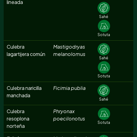
lineada
Sahé
Sotuta
Culebra
Mastigodryas
lagartijera común
melanolomus
Sahé
Sotuta
Culebra naricilla
Ficimia publia
manchada
Sahé
Culebra
Phryonax
resoplona
poecilonotus
Sotuta
norteña