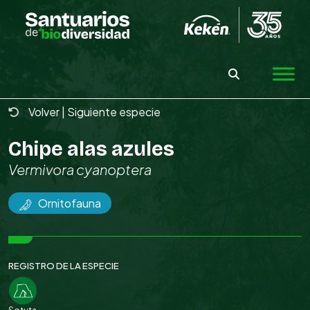
Skip
to
the
content
Volver
|
Siguiente especie
Chipe alas azules
Vermivora cyanoptera
Ornitofauna
REGISTRO DE LA ESPECIE