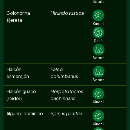
Sotuta
Golondrina
Hirundo rustica
tijereta
Kinchil
Sahé
Sotuta
Halcón
Falco
esmerejón
columbarius
Sotuta
Halcón guaco
Herpetotheres
(reidor)
cachinnans
Kinchil
Jilguero dominico
Spinus psaltria
Kinchil