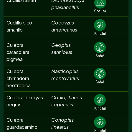
Cuclillo faisán
Dromococcyx
phasianellus
Sotuta
Cuclillo pico
Coccyzus
amarillo
americanus
Kinchil
Culebra
Geophis
caracolera
sanniolus
Sahé
pigmea
Culebra
Masticophis
chirriadora
mentovarius
Sahé
neotropical
Culebra de rayas
Coniophanes
negras
imperialis
Kinchil
Culebra
Conophis
guardacamino
lineatus
Kinchil