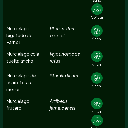
Sahé
Sotuta
Murciélago
Pteronotus
bigotudo de
parnelli
Kinchil
Parnell
Murciélago cola
Nyctinomops
suelta ancha
rufus
Kinchil
Murciélago de
Sturnira lilium
charreteras
Kinchil
menor
Murciélago
Artibeus
frutero
jamaicensis
Kinchil