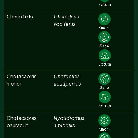
Sotuta
Chorlo tildo
Charadrius
vociferus
Kinchil
Sahé
Sotuta
Chotacabras
Chordeiles
menor
acutipennis
Sahé
Sotuta
Chotacabras
Nyctidromus
pauraque
albicollis
Kinchil