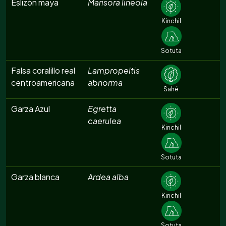
Eslizón maya
Marisora lineola
Kinchil
Sotuta
Falsa coralillo real
Lampropeltis
centroamericana
abnorma
Sahé
Garza Azul
Egretta
caerulea
Kinchil
Sotuta
Garza blanca
Ardea alba
Kinchil
Sotuta