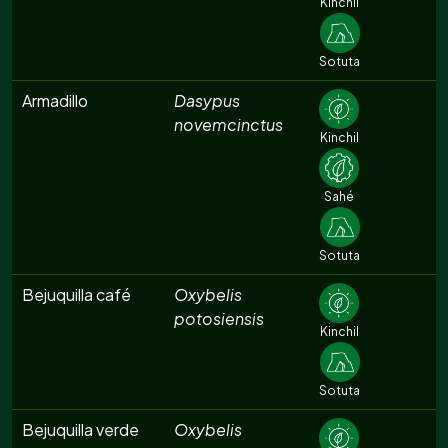
Kinchil
Sotuta
Armadillo
Dasypus
novemcinctus
Kinchil
Sahé
Sotuta
Bejuquilla café
Oxybelis
potosiensis
Kinchil
Sotuta
Bejuquilla verde
Oxybelis