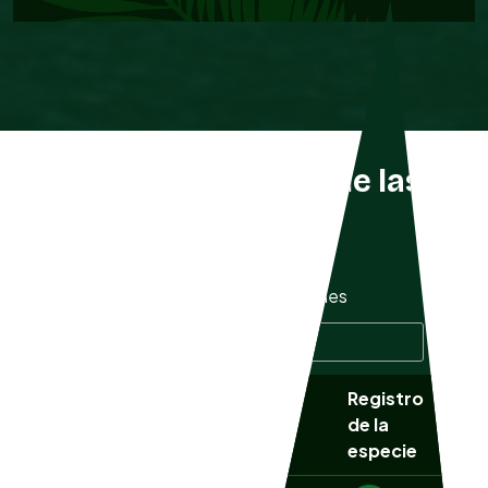
Listado completo de las
especies
Mostrar
especies
Buscar especie:
Registro
Nombre
NOM
Nombre común
de la
científico
059
especie