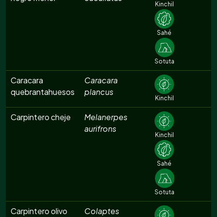
Kinchil
Sahé
Sotuta
Caracara
Caracara
quebrantahuesos
plancus
Kinchil
Carpintero cheje
Melanerpes
aurifrons
Kinchil
Sahé
Sotuta
Carpintero olivo
Colaptes