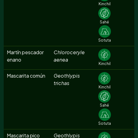
Kinchil
Sahé
Sotuta
Martín pescador
Chloroceryle
enano
aenea
Kinchil
Mascarita común
Geothlypis
trichas
Kinchil
Sahé
Sotuta
Mascarita pico
Geothlypis