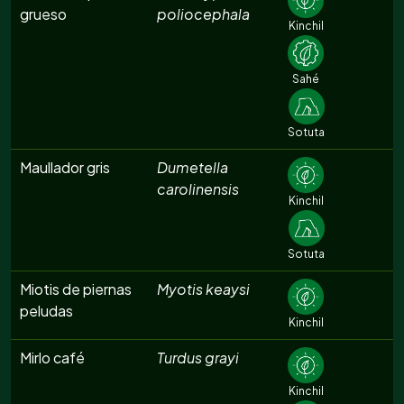
grueso
poliocephala
Kinchil
Sahé
Sotuta
Maullador gris
Dumetella
carolinensis
Kinchil
Sotuta
Miotis de piernas
Myotis keaysi
peludas
Kinchil
Mirlo café
Turdus grayi
Kinchil