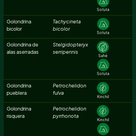
Sotuta
Golondrina
Tachycineta
bicolor
bicolor
Sotuta
Golondrina de
Stelgidopteryx
alas aserradas
serripennis
Sahé
Sotuta
Golondrina
Petrochelidon
pueblera
fulva
Kinchil
Golondrina
Petrochelidon
risquera
pyrrhonota
Kinchil