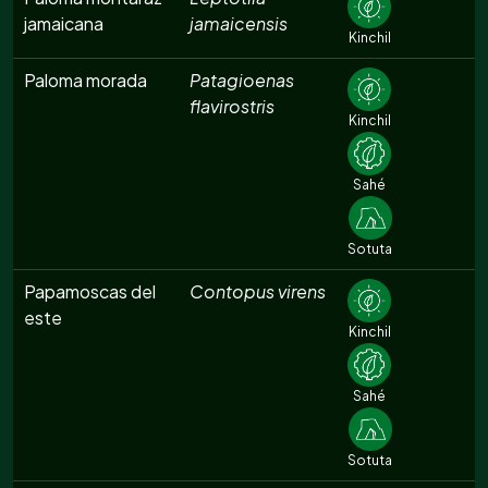
jamaicana
jamaicensis
Kinchil
Paloma morada
Patagioenas
flavirostris
Kinchil
Sahé
Sotuta
Papamoscas del
Contopus virens
este
Kinchil
Sahé
Sotuta