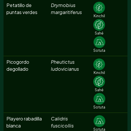
Petatillo de
Drymobius
puntas verdes
margaritiferus
Kinchil
Sahé
Sotuta
Picogordo
Pheutictus
degollado
ludovicianus
Kinchil
Sahé
Sotuta
Playero rabadilla
Calidris
blanca
fuscicollis
Sotuta