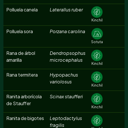
Polluela canela
Laterallus ruber
Kinchil
Polluela sora
Porzana carolina
Sotuta
Rana de árbol
Dendropsophus
amarilla
microcephalus
Kinchil
Rana termitera
Hypopachus
variolosus
Kinchil
Ranita arborícola
Scinax staufferi
de Stauffer
Kinchil
Ranita de bigotes
Leptodactylus
fragilis