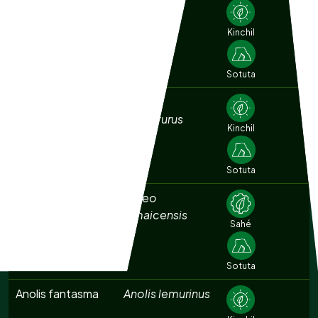
Agachona
Gallinago
norteamericana
delicata
Kinchil
Sotuta
Aguililla cola corta
Buteo
brachyurus
Kinchil
Sotuta
Aguililla cola roja
Buteo
jamaicensis
Sahé
Sotuta
Anolis fantasma
Anolis lemurinus