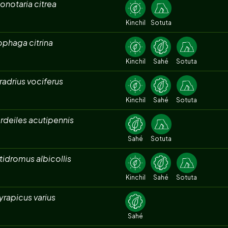
onotaria citrea
Kinchil
Sotuta
phaga citrina
Kinchil
Sahé
Sotuta
adrius vociferus
Kinchil
Sahé
Sotuta
rdeiles acutipennis
Sahé
Sotuta
idromus albicollis
Kinchil
Sahé
Sotuta
rapicus varius
Sahé