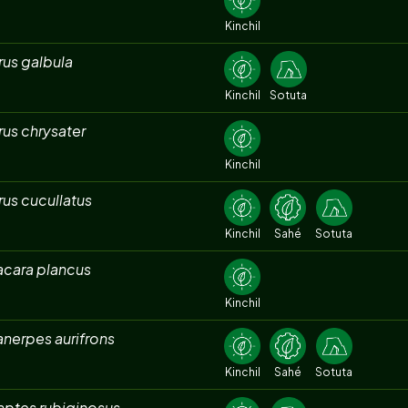
Kinchil
rus galbula
Kinchil
Sotuta
rus chrysater
Kinchil
rus cucullatus
Kinchil
Sahé
Sotuta
acara plancus
Kinchil
nerpes aurifrons
Kinchil
Sahé
Sotuta
aptes rubiginosus