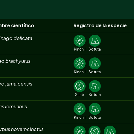
bre científico
Registro de la especie
inago delicata
Kinchil
Sotuta
eo brachyurus
Kinchil
Sotuta
eo jamaicensis
Sahé
Sotuta
is lemurinus
Kinchil
Sotuta
ypus novemcinctus