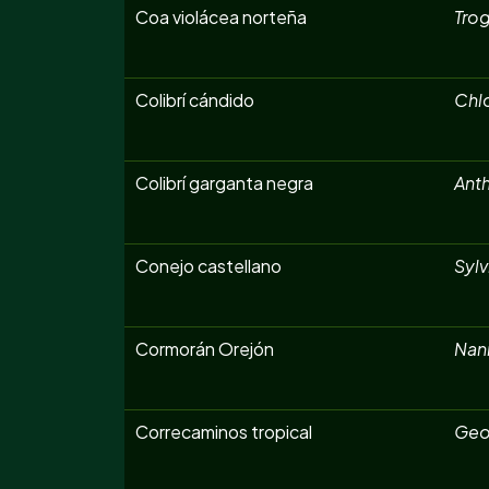
Coa violácea norteña
Trog
Colibrí cándido
Chl
Colibrí garganta negra
Anth
Conejo castellano
Sylv
Cormorán Orejón
Nan
Correcaminos tropical
Geo