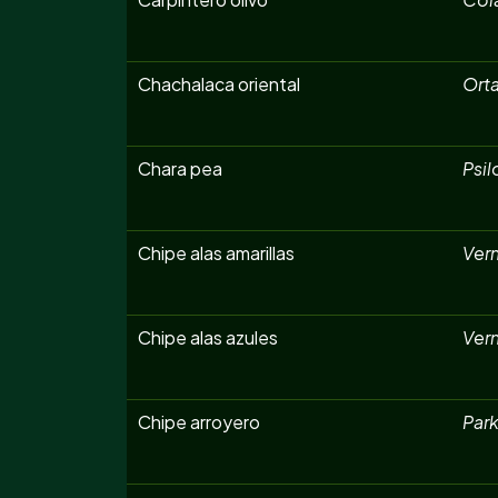
Chachalaca oriental
Orta
Chara pea
Psil
Chipe alas amarillas
Ver
Chipe alas azules
Ver
Chipe arroyero
Park