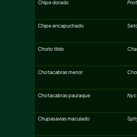
Chipe dorado
Prot
Chipe encapuchado
Seto
Chorlo tildo
Char
Chotacabras menor
Cho
Chotacabras pauraque
Nyct
Chupasavias maculado
Sphy