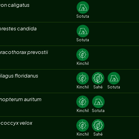
on caligatus
Sotuta
orestes candida
Sotuta
racothorax prevostii
Kinchil
ilagus floridanus
Kinchil
Sahé
Sotuta
nopterum auritum
Kinchil
Sotuta
coccyx velox
Kinchil
Sahé