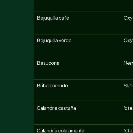
Bejuquilla café
Oxy
Bejuquilla verde
Oxyb
Besucona
Hem
Búho cornudo
Bubo
Calandria castaña
Icte
Calandria cola amarilla
Ict