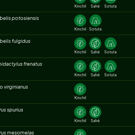
Kinchil
Sahé
Sotuta
belis potosiensis
Kinchil
Sotuta
elis fulgidus
Kinchil
Sahé
Sotuta
idactylus frenatus
Kinchil
Sahé
Sotuta
 virginianus
Kinchil
rus spurius
Kinchil
Sahé
erus mesomelas