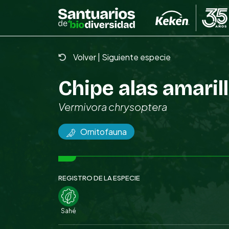
Skip
to
the
content
Volver
|
Siguiente especie
Chipe alas amaril
Vermivora chrysoptera
Ornitofauna
REGISTRO DE LA ESPECIE
Sahé