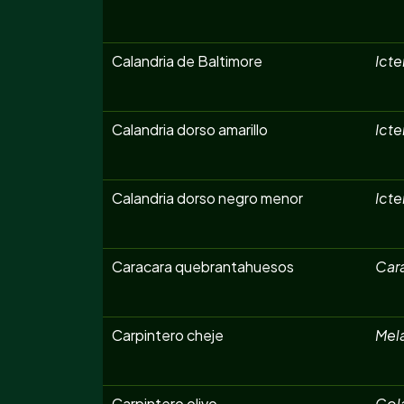
Calandria de Baltimore
Icte
Calandria dorso amarillo
Icte
Calandria dorso negro menor
Icte
Caracara quebrantahuesos
Car
Carpintero cheje
Mela
Carpintero olivo
Col