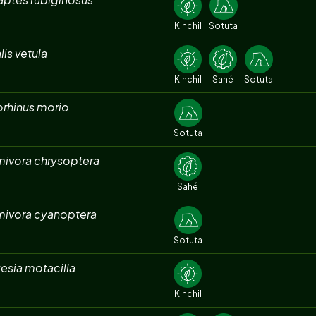
Kinchil
Sotuta
lis vetula
Kinchil
Sahé
Sotuta
orhinus morio
Sotuta
mivora chrysoptera
Sahé
mivora cyanoptera
Sotuta
esia motacilla
Kinchil