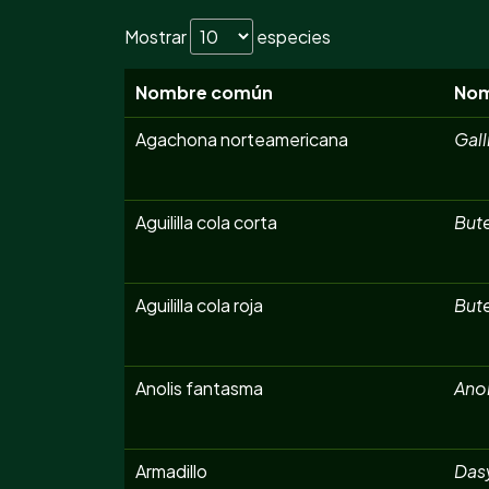
Mostrar
especies
Nombre común
Nom
Agachona norteamericana
Gall
Aguililla cola corta
But
Aguililla cola roja
But
Anolis fantasma
Anol
Armadillo
Das