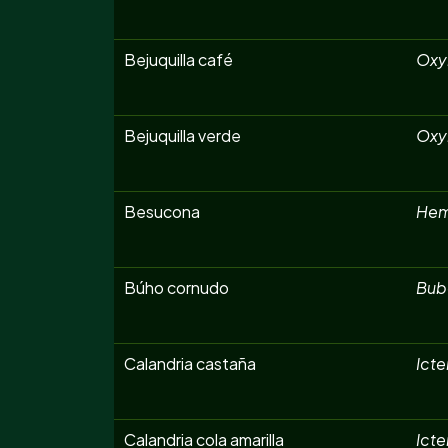
Bejuquilla café
Oxy
Bejuquilla verde
Oxyb
Besucona
Hem
Búho cornudo
Bubo
Calandria castaña
Icte
Calandria cola amarilla
Ict