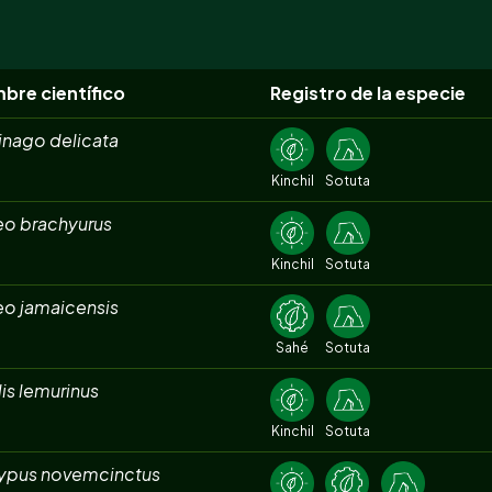
bre científico
Registro de la especie
inago delicata
Kinchil
Sotuta
eo brachyurus
Kinchil
Sotuta
eo jamaicensis
Sahé
Sotuta
is lemurinus
Kinchil
Sotuta
ypus novemcinctus