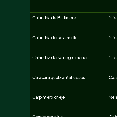
Calandria de Baltimore
Icte
Calandria dorso amarillo
Icte
Calandria dorso negro menor
Icte
Caracara quebrantahuesos
Car
Carpintero cheje
Mela
Carpintero olivo
Col