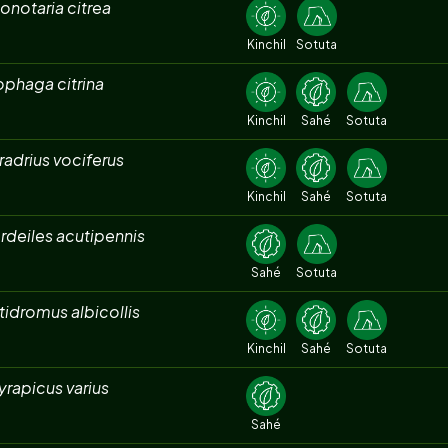
onotaria citrea
Kinchil
Sotuta
phaga citrina
Kinchil
Sahé
Sotuta
adrius vociferus
Kinchil
Sahé
Sotuta
rdeiles acutipennis
Sahé
Sotuta
idromus albicollis
Kinchil
Sahé
Sotuta
rapicus varius
Sahé