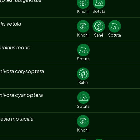
Kinchil
Sotuta
lis vetula
Kinchil
Sahé
Sotuta
orhinus morio
Sotuta
mivora chrysoptera
Sahé
mivora cyanoptera
Sotuta
esia motacilla
Kinchil