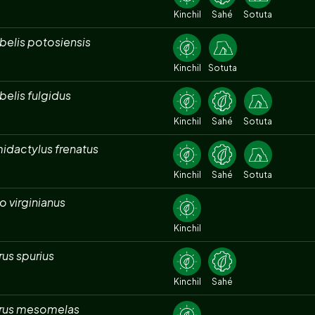
Kinchil
Sahé
Sotuta
belis potosiensis
Kinchil
Sotuta
elis fulgidus
Kinchil
Sahé
Sotuta
idactylus frenatus
Kinchil
Sahé
Sotuta
 virginianus
Kinchil
rus spurius
Kinchil
Sahé
erus mesomelas