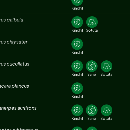
Kinchil
rus galbula
Kinchil
Sotuta
rus chrysater
Kinchil
rus cucullatus
Kinchil
Sahé
Sotuta
acara plancus
Kinchil
nerpes aurifrons
Kinchil
Sahé
Sotuta
aptes rubiginosus