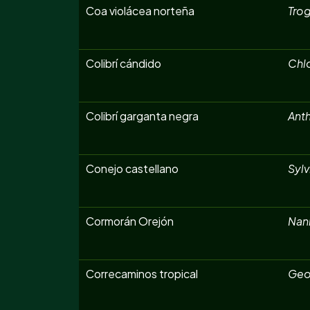
Coa violácea norteña
Trog
Colibrí cándido
Chl
Colibrí garganta negra
Anth
Conejo castellano
Sylv
Cormorán Orejón
Nan
Correcaminos tropical
Geo