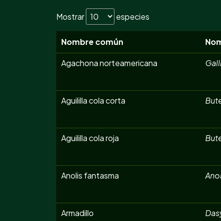
Mostrar
especies
Nombre común
Nom
Agachona norteamericana
Gall
Aguililla cola corta
But
Aguililla cola roja
But
Anolis fantasma
Anol
Armadillo
Das