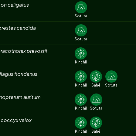
on caligatus
Sotuta
orestes candida
Sotuta
racothorax prevostii
Kinchil
ilagus floridanus
Kinchil
Sahé
Sotuta
nopterum auritum
Kinchil
Sotuta
coccyx velox
Kinchil
Sahé