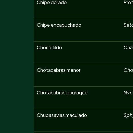
Chipe dorado
Prot
Chipe encapuchado
Seto
Chorlo tildo
Char
Chotacabras menor
Cho
Chotacabras pauraque
Nyct
Chupasavias maculado
Sphy