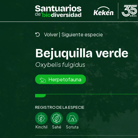
Skip
to
the
content
Volver
|
Siguiente especie
Bejuquilla verde
Oxybelis fulgidus
Herpetofauna
REGISTRO DE LA ESPECIE
Kinchil
Sahé
Sotuta