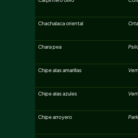
Chachalaca oriental
Orta
Chara pea
Psil
Chipe alas amarillas
Ver
Chipe alas azules
Ver
Chipe arroyero
Park